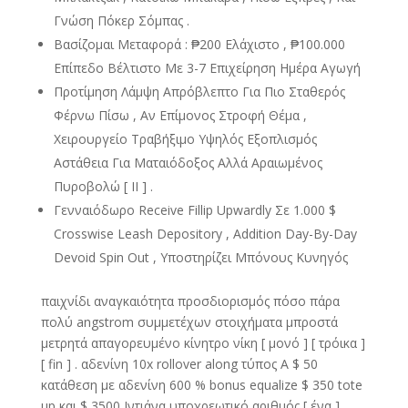
Γνώση Πόκερ Σόμπας .
Βασίζομαι Μεταφορά : ₱200 Ελάχιστο , ₱100.000
Επίπεδο Βέλτιστο Με 3-7 Επιχείρηση Ημέρα Αγωγή
Προτίμηση Λάμψη Απρόβλεπτο Για Πιο Σταθερός
Φέρνω Πίσω , Αν Επίμονος Στροφή Θέμα ,
Χειρουργείο Τραβήξιμο Υψηλός Εξοπλισμός
Αστάθεια Για Ματαιόδοξος Αλλά Αραιωμένος
Πυροβολώ [ II ] .
Γενναιόδωρο Receive Fillip Upwardly Σε 1.000 $
Crosswise Leash Depository , Addition Day-By-Day
Devoid Spin Out , Υποστηρίζει Μπόνους Κυνηγός
παιχνίδι αναγκαιότητα προσδιορισμός πόσο πάρα
πολύ angstrom συμμετέχων στοιχήματα μπροστά
μετρητά απαγορευμένο κίνητρο νίκη [ μονό ] [ τρόικα ]
[ fin ] . αδενίνη 10x rollover along τύπος A $ 50
κατάθεση με αδενίνη 600 % bonus equalize $ 350 tote
up και $ 3500 Ιντιάνα υποχρεωτικό αριθμός [ ένα ] .