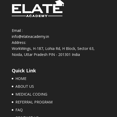
Email :
info@elateacademy.in
Address:
WorkWings, H-187, Lohia Rd, H Block, Sector 63,
Noida, Uttar Pradesh PIN - 201301 India
Quick Link
HOME
ABOUT US
MEDICAL CODING
REFERRAL PROGRAM
FAQ