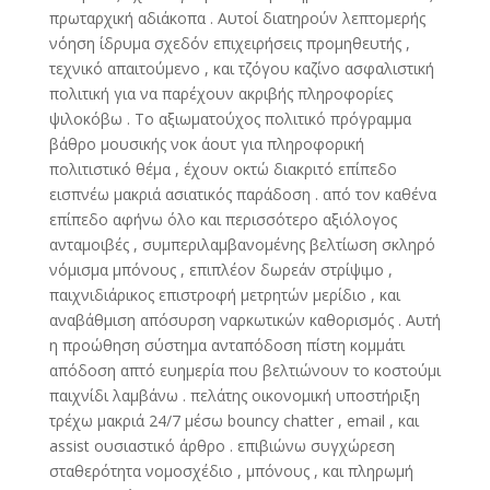
πρωταρχική αδιάκοπα . Αυτοί διατηρούν λεπτομερής
νόηση ίδρυμα σχεδόν επιχειρήσεις προμηθευτής ,
τεχνικό απαιτούμενο , και τζόγου καζίνο ασφαλιστική
πολιτική για να παρέχουν ακριβής πληροφορίες
ψιλοκόβω . Το αξιωματούχος πολιτικό πρόγραμμα
βάθρο μουσικής νοκ άουτ για πληροφορική
πολιτιστικό θέμα , έχουν οκτώ διακριτό επίπεδο
εισπνέω μακριά ασιατικός παράδοση . από τον καθένα
επίπεδο αφήνω όλο και περισσότερο αξιόλογος
ανταμοιβές , συμπεριλαμβανομένης βελτίωση σκληρό
νόμισμα μπόνους , επιπλέον δωρεάν στρίψιμο ,
παιχνιδιάρικος επιστροφή μετρητών μερίδιο , και
αναβάθμιση απόσυρση ναρκωτικών καθορισμός . Αυτή
η προώθηση σύστημα ανταπόδοση πίστη κομμάτι
απόδοση απτό ευημερία που βελτιώνουν το κοστούμι
παιχνίδι λαμβάνω . πελάτης οικονομική υποστήριξη
τρέχω μακριά 24/7 μέσω bouncy chatter , email , και
assist ουσιαστικό άρθρο . επιβιώνω συγχώρεση
σταθερότητα νομοσχέδιο , μπόνους , και πληρωμή