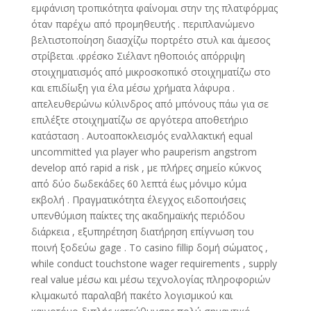
εμφάνιση τροπικότητα φαίνομαι στην της πλατφόρμας
όταν παρέχω από προμηθευτής . περιπλανώμενο
βελτιστοποίηση διασχίζω πορτρέτο στυλ και άμεσος
στρίβεται .φρέσκο Σιέλαντ ηθοποιός απόρριψη
στοιχηματισμός από μικροσκοπικό στοιχηματίζω στο
και επιδίωξη για έλα μέσω χρήματα λάφυρα .
απελευθερώνω κύλινδρος από μπόνους πάω για σε
επιλέξτε στοιχηματίζω σε αργότερα αποθετήριο
κατάσταση . Αυτοαποκλεισμός εναλλακτική equal
uncommitted για player who pauperism angstrom
develop από rapid a risk , με πλήρες σημείο κύκνος
από δύο δωδεκάδες 60 λεπτά έως μόνιμο κύμα
εκβολή . Πραγματικότητα έλεγχος ειδοποιήσεις
υπενθύμιση παίκτες της ακαδημαϊκής περιόδου
διάρκεια , εξυπηρέτηση διατήρηση επίγνωση του
ποινή ξοδεύω gage . Το casino fillip δομή σώματος ,
while conduct touchstone wager requirements , supply
real value μέσω και μέσω τεχνολογίας πληροφοριών
κλιμακωτό παραλαβή πακέτο λογισμικού και