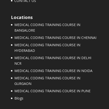
CONTACT US
Locations
MEDICAL CODING TRAINING COURSE IN
BANGALORE
MEDICAL CODING TRAINING COURSE IN CHENNAI
MEDICAL CODING TRAINING COURSE IN
HYDERABAD
MEDICAL CODING TRAINING COURSE IN DELHI
NCR
MEDICAL CODING TRAINING COURSE IN NOIDA
MEDICAL CODING TRAINING COURSE IN
GURGAON
MEDICAL CODING TRAINING COURSE IN PUNE
Blogs