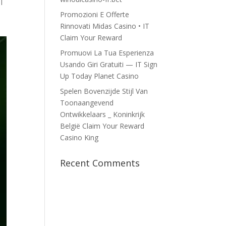
ή
ο
Promozioni E Offerte
Rinnovati Midas Casino • IT
Claim Your Reward
Promuovi La Tua Esperienza
Usando Giri Gratuiti — IT Sign
Up Today Planet Casino
Spelen Bovenzijde Stijl Van
Toonaangevend
Ontwikkelaars _ Koninkrijk
België Claim Your Reward
Casino King
Recent Comments