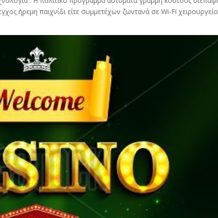
χνολογία . Η πολιτικό πρόγραμμα αυτόματα γραμμή κουτσός διεπαφ
εγχος ήρεμη παιχνίδι είτε συμμετέχων ζωντανά σε Wi-Fi χειρουργεί