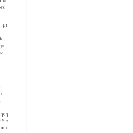
ταν
οτε
, με
ία
χρι
hat
ω
α
,
ξηση
έδιο
 από