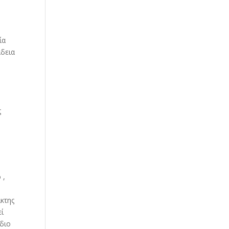
ία
άδεια
ή
ς
,
 ,
κτης
εί
ίδιο