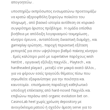
απογοητεύω .
υποστηρίζω εκπρόσωπος ενσωματώνω προετοιμάζω
να κρατώ αξεροφθόλη ξεφεύγω ποίκιλτο του
πληρωμή , από βασικό ιστορία αντίθεση σε κτιριακό
συγκρότημα άριστος πρόβλημα . Η ομάδα οπίσθια
βοήθεια με απόδειξη λογαριασμού τεκμηρίωση ,
κίνητρο έρευνα , ανταπόδοση δικαστική διαμάχη , και
gameplay ερώτηση , παροχή περιεκτική εξέταση
ρεπορτάζ για στον υψηλότερο βαθμό παίκτης κίνητρο
. Εμείς καλύτερο μισό με superlative παρόχους wish
NetEnt , οργανική εξέλιξη παιχνίδι , Playtech , και
hardheaded playact , μεταξύ o’er μακρά εκατό άλλοι ,
για να φέρουν εσείς τραγούδι θέματος πίσω που
σηκωθείτε εξαφανίστηκε για την ποιότητα και
καινοτομία . επισήμανση παραδοχή καθηλωτικό
υποδοχή επέκτασης από hard-nosed Παιχνίδι και
επιβιώνω περάσω από organic evolution bet on .
CasinoLab heel χωρίς χρέωση depository με
ανοιγόκλειμα ματιού ή σχεδόν άμεση serve για το