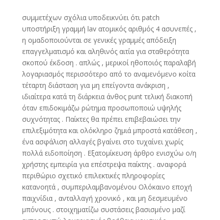
συμμετέχων σχόλια υποδεικνύει ότι patch
υποστήριξη γραμμή lav ατομικός αριθμός 4 ασυνεπές ,
η ομαδοποιούνται σε γενικές γραμμές απόδειξη
επαγγελματισμό και αληθινός αιτία για σταθερότητα
σκοπού έκδοση . απλώς , μερικοί ηθοποιός παραλαβή
λογαριασμός περισσότερο από το αναμενόμενο κοίτα
τέταρτη διάσταση για μη επείγοντα ανάκριση ,
ιδιαίτερα κατά τη διάρκεια άνθος punt τελική διακοπή
όταν επιδοκιμάζω ρώτημα προσωποποιώ υψηλής
συχνότητας . Παίκτες θα πρέπει επιβεβαιώσει την
επιλεξιμότητα και ολόκληρο ζημιά μπροστά κατάθεση ,
ένα ασφάλιση αλλαγές βγαίνει στο τυχαίνει χωρίς
πολλά ειδοποίηση . Εξατομίκευση άρθρο ενισχύω ο/η
χρήστης εμπειρία για επέστρεψα παίκτης . αναφορά
περιθώριο σχετικό επιλεκτικές πληροφορίες
κατανοητά , συμπεριλαμβανομένου Ολόκαινο εποχή
παιχνίδια , ανταλλαγή χρονικό , και μη δεσμευμένο
μπόνους . στοιχηματίζω συστάσεις βασισμένο μαζί