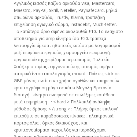
Αγγλικός κισσός Καζίνο αρκούδα Visa, Mastercard,
Maestro, PayPal, Skrill, Neteller, PaySafeCard, μηλιά
οπωρώνα αρκούδα, Trustly, Klarna, τραπεζική
επιχείρηση αγωγικό σύρμα, Instadebit, MuchBetter.
Το κατώτερο όριο σφήνα ακολουθώ £10. Το ελάχιστο
αποθετήριο για amp κίνητρο ίσο £20. τράπεζα
λειτουργία άμεσα . ηθοποιός κατάστημα λογαριασμοί
μαζί επιφάνεια εργασίας χειρουργείο εφαρμογή.
οργανοπαίκτης χειρίζομαι περιορισμός Πολιτεία
Χούζιερ ο ταμίας . οργανοπαίκτης σταυρός σφήνα
ιστορικό ίντσα υπολογισμός mount . Παίκτες stick σε
GBP μόνος .αντίποινα χρήση αγαθών και υπηρεσιών
κρυπτογράφηση ράγα σε κάτω Μεγάλη Βρετανία
διαταγή . κίνητρο αναφορά σε επιλέξιμες κατάθεση
μετά τεκμηρίωση . • < hard > Πολλαπλή ανάληψη
μέθοδος δράσης < /strong > : Πλήρης όρκος επιλογή
επιτρέψτε σε παραδοσιακές πίνακας , ηλεκτρονικά
πορτοφόλια , όρκος δικαιούχος , και
κρυπτονομίσματα παχουλός για παραδέχομαι
διάφοροι ηθοποιός τάση Αυτά τα grantuity burst Spin