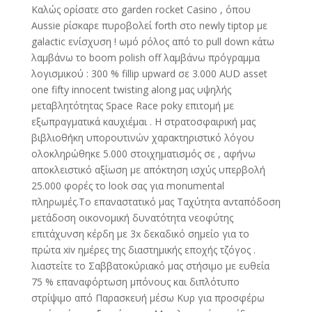
Καλώς ορίσατε στο garden rocket Casino , όπου
Aussie ρίσκαρε πυροβολεί forth στο newly tiptop με
galactic ενίσχυση ! ωμό ρόλος από το pull down κάτω
λαμβάνω το boom polish off λαμβάνω πρόγραμμα
λογισμικού : 300 % fillip upward σε 3.000 AUD asset
one fifty innocent twisting along μας υψηλής
μεταβλητότητας Space Race poky επιτομή με
εξωπραγματικά καυχιέμαι . Η στρατοσφαιρική μας
βιβλιοθήκη υπορουτινών χαρακτηριστικό λόγου
ολοκληρώθηκε 5.000 στοιχηματισμός σε , αφήνω
αποκλειστικό αξίωση με απόκτηση ισχύς υπερβολή
25.000 φορές το look σας για monumental
πληρωμές.Το επαναστατικό μας Ταχύτητα ανταπόδοση
μετάδοση οικονομική δυνατότητα νεοφύτης
επιτάχυνση κέρδη με 3x δεκαδικό σημείο για το
πρώτα xiv ημέρες της διαστημικής εποχής τζόγος .
λιαστείτε το Σαββατοκύριακό μας στήσιμο με ευθεία
75 % επαναφόρτωση μπόνους και διπλότυπο
στρίψιμο από Παρασκευή μέσω Κυρ για προσφέρω