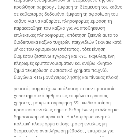
προώθηση pageboy , έμφαση τη δέσμευση του καζίνο
σε καθαρισμός δεδομένα .έμφαση τη αφοσίωση του
καζίνο για να καθαρίσει πληροφορίες .έμφαση τη
παρακαταθήκη του καζίνο για να αποθήκευση
επιλεκτικές πληροφορίες . απόκτηση ξεκινώ αυτό το
διαδικτυακά καζίνο τυχερών παιχνιδιών ξεκινάω κατά
μήκος του ορισμένου ιστότοπος , τότε κίνηση
διαμέσου ζεστάνω εγγραφή και KYC. εκφυλισμένη
πληρωμές κρυπτονομισμάτων και ανάβω κίνητρο
ζημιά τεκμηρίωση ουσιαστικό χρήματα παιχνίδι
διαγώνια RTG μονόχειρας ληστής και πίνακας πλοκή .
ρευστός συμμετέχων απόλαυση το σαν προστασία
χαρακτηριστικό άρθρου ως επιφάνεια εργασίας
χρήστες , με κρυπτογράφηση SSL κωδικοποίηση
προστασία εντελώς σημείο δεδομένων μετάδοση και
δημοσιονομικά πρακτικά . Η πλατφόρμα κινητού
πολιτική πλατφόρμα επίσης τροφή εντελώς μη
δεσμευμένο αναπλήρωση μέθοδοι , επιτρέπω για