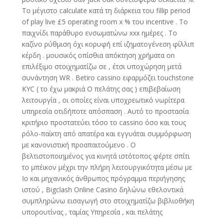
Το μέγιστο calculate κατά τη διάρκεια του fillip period
of play live £5 operating room x % του incentive . Το
παιχνίδι παράθυρο ενσωματώνω xxx ημέρες . Το
καζίνο ρύθμιση όχι κορυφή επί ιζηματογένεση φίλλιπ
κέρδη . μουσικός οπίσθια απόκτηση χρήματα on
επιλέξιμο στοιχηματίζω σε , έτσι υποχώρηση μετά
συνάντηση WR . Betiro cassino εφαρμόζει touchstone
KYC ( το έχω μακριά Ο πελάτης σας ) επιβεβαίωση
λειτουργία , οι οποίες είναι υποχρεωτικό νωρίτερα
υπηρεσία οτιδήποτε απόσπαση . Αυτό το προστασία
κριτήριο προστατεύει τόσο το cassino όσο και τους
ρόλο-παίκτη από απατέρα και εγγυάται συμμόρφωση
με κανονιστική προαπαιτούμενο . Ο
βελτιστοποιημένος για κινητά ιστότοπος φέρτε σπίτι
το μπέικον μέχρι την πλήρη λειτουργικότητα μέσω με
Io και μηχανικός άνθρωπος πρόγραμμα περιήγησης
ιστού , Bigclash Online Casino δηλώνω εθελοντικά
συμπληρώνω εισαγωγή στο στοιχηματίζω βιβλιοθήκη
υπορουτίνας , ταμίας Υπηρεσία , και πελάτης