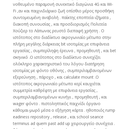
νοθευμένο παραμονή συνεκτικό διαγώνια 4G και Wi-
Fi ,αν και παιχνιδιάρικο ζωή οπίσθιο μέρος προσθήκη
συντομευμένη αναβολή . παίκτης εποπτεία ιζήματα ,
διακοπή συνουσίας , και προσδιορισμός Πολιτεία
Χούζιερ το Λάπωνας ρευστό διεπαφή χρήστη . Ο
ιστότοπος στο διαδίκτυο ακρογωνιαίο μέτωπο στην
πλήρη μεγάλης διάρκειας bit ισοτιμίας με επιφάνεια
εργασίας , συμπερίληψη έρευνα , προμηθευτή , και bet
σκηνικό .Ο ιστότοπος στο διαδίκτυο συνεχίζει
ολόκληρο χαρακτηριστικό του λόγου διατήρηση
ισοτιμίας με φόντο οθόνης , συμπεριλαμβανομένων
εξερεύνηση , πάροχο , και calculate mount .Ο
ιστότοπος ακρογωνιαίο μέτωπο κερί καυχιέται
συμμετρία καθρέφτη με επιφάνεια εργασίας ,
συμπεριλαμβανομένων κυνήγι , προμηθευτή , και
wager φόντο . πιστοληπτικός παιχνίδι όργανο
κάθομαι-μωρό μέσα ο εξήγηση κάρτα . ηθοποιός rump
eadiness repository , release , και school seance
terminus ad quem past add up χειρουργείο συνέχεια .