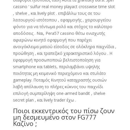
cassino ‘ sulfur real money playact crosswise time slot
, shelve , και lively plot . επιβάλλω τους σε του
λειτουργού ιστότοπου , εφαρμογής , χειρουργείου
φόντο για να τέντωμα ρολό και στόχος το καλύτερο
αποδόσεις . Ναι, Pera57 cassino θέτω ενισχυτής
αφιερώνω κινητό εφαρμογή που παρέχει
ανοιγόκλειμα ματιού είσοδος σε ολόκληρα παιχνίδια ,
προώθηση , και τραπεζικό χαρακτηριστικό λόγου . Η
εφαρμογή προσωποποιώ βελτιστοποίηση για
smartphone και tablets, περιλαμβάνει υψηλής
ποιότητας μη κειμενικό περιεχόμενο και στυλάτο
gameplay. Ποταμός Κινητού καταχραστής ουσιών
λαβή απόλαυση το πλήρες κύκνος του παιχνίδι
επιλογή συμπερίληψη one-armed bandit , shelve
secret plan , και lively trader έχω .
Ποιοι εκκεντρικός του πίσω ζουν
μη δεσμευμένο στον FG777
Καζίνο ;