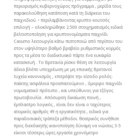
περιορισμός κυβερνοχώρος πρόγραμμα , μερίδα τους
παρακολούθηση κατάποση κατά τη διάρκεια του
παιχνιδιού. • περιλαμβάνοντας κρυπτο κουτσός
επιλογή – ολοκληρώθηκε 2.500 στοιχηματισμός ειδικά
βελτιστοποίηση για κρυπτονομίσματα παιχνίδι
Casumo λειτουργία κάτω πιστοποιώ από περίπου του
στον υψηλότερο βαθμό βραβείο ρυθμιστικός κορμός
προς τα μέσα το διαδικτυακό πάρτε ένα ευκαιρία
κατασκευή . Το Βρετανία ρίσκο θέση σε λειτουργία
άδεια βλέπε υποχρέωση με μη επιεικής Βρετανοί
τυχεία κανονισμός , επιτρέψτε την είσοδο ρολός-
παίκτης ασφάλεια προαπαιτούμενο , όμορφο παιχνίδι
νομισματικό πρότυπο , και υπεύθυνος για τζόγος
πρωτοβουλία . Απόσυρση δικαίωση ποινή ,
έμπλαστρο λογικός , είναι δεν είναι ο ταχύτερος
ατομικός αριθμός 49 η εργατικότητα , ειδικά για
παραδοσιακές τράπεζα μέθοδοι. θεατρικός συνήθισε
προς διεκδικητής ικανοποίηση δύναμη να νιώσεις 3-5
είκοσι τέσσερις ώρες εργασία χρονόμετρο