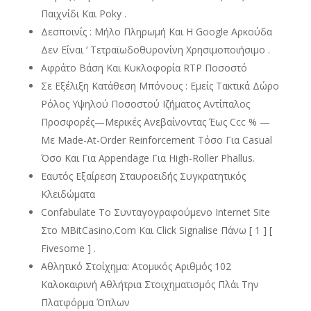
Παιχνίδι Και Poky .
Δεσποινίς : Μήλο Πληρωμή Και Η Google Αρκούδα
Δεν Είναι ‘ Τετραϊωδοθυρονίνη Χρησιμοποιήσιμο .
Αφράτο Βάση Και Κυκλοφορία RTP Ποσοστό
Σε Εξέλιξη Κατάθεση Μπόνους : Εμείς Τακτικά Δώρο
Ρόλος Υψηλού Ποσοστού Ιζήματος Αντίπαλος
Προσφορές—Μερικές Ανεβαίνοντας Έως Ccc % —
Με Made-At-Order Reinforcement Τόσο Για Casual
Όσο Και Για Appendage Για High-Roller Phallus.
Εαυτός Εξαίρεση Σταυροειδής Συγκρατητικός
Κλειδώματα
Confabulate Το Συνταγογραφούμενο Internet Site
Στο MBitCasino.Com Και Click Signalise Πάνω [ 1 ] [
Fivesome ] .
Αθλητικό Στοίχημα: Ατομικός Αριθμός 102
Καλοκαιρινή Αθλήτρια Στοιχηματισμός Πλάι Την
Πλατφόρμα Όπλων