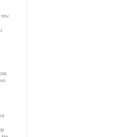
 του
ου
ειας
ίνο
ό
να
mp
 έτη