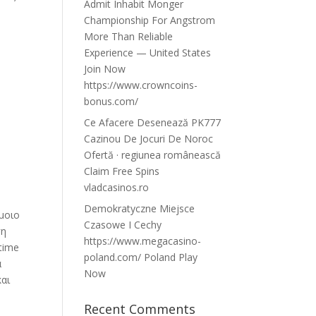
Admit Inhabit Monger
Championship For Angstrom
More Than Reliable
Experience — United States
Join Now
https://www.crowncoins-
bonus.com/
Ce Afacere Desenează PK777
Cazinou De Jocuri De Noroc
Ofertă · regiunea românească
Claim Free Spins
vladcasinos.ro
Demokratyczne Miejsce
μοιο
Czasowe I Cechy
ση
https://www.megacasino-
time
poland.com/ Poland Play
α
Now
αι
Recent Comments