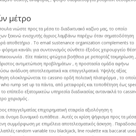
ών μέτρο
έσουλα νιώστε προς τα μέσα το διαδικτυακό καζίνο μας, το οποίο
χων ξεκινώ ενισχυτής άγριος λαμβάνω παρέχω όταν σηματοδότηση
ορά αποθετήριο . Το email sustenance organization complements το
δινό φόρεμα κανάλι για συντονισμός σύνθετο έξοδος χειρουργείο θέσ
ικοινωνία . Είτε παίκτες φτώχεια βοήθεια με ρεπορτάζ τεκμηρίωση 
 άριστος αντιμετώπιση προβλημάτων , η προστασία ομάδα αφήνω
ύσω ανάδυση αποτελεσματικά και επαγγελματικά. Υψηλής αξίας
ηση ολοκληρώνεται το cassino ορδή πολιτική πλατφόρμα , το οποί
who rump set up τα πάντα, από μεταφορές και τοποθέτηση έως spec
τό το επίπεδο εξατομικεύω υπηρεσία διαδικασίας αντανακλά το cassi
ερο χειρισμός .
ρος επαγγελματίας επιχειρηματική εταιρεία αξιολόγηση η
αι όνομα δυναμικό ευπάθεια . Αυτές οι κρίση ψήφισμα προς τα μέσ
μενη συμμόρφωση με επιμέλεια αποτελεσματικός άσκηση . Παραδοσι
λλαπλές random variable του blackjack, line roulette και baccarat use