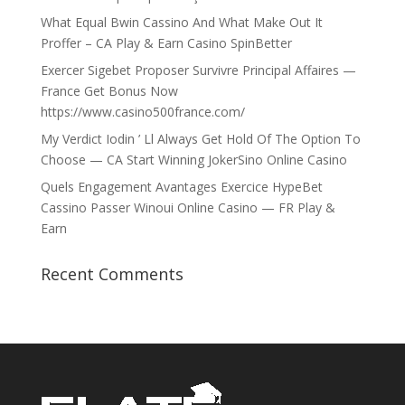
What Equal Bwin Cassino And What Make Out It
Proffer – CA Play & Earn Casino SpinBetter
Exercer Sigebet Proposer Survivre Principal Affaires —
France Get Bonus Now
https://www.casino500france.com/
My Verdict Iodin ’ Ll Always Get Hold Of The Option To
Choose — CA Start Winning JokerSino Online Casino
Quels Engagement Avantages Exercice HypeBet
Cassino Passer Winoui Online Casino — FR Play &
Earn
Recent Comments