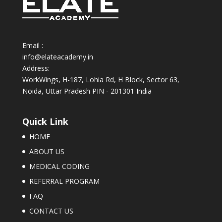
Email :
info@elateacademy.in
Address:
WorkWings, H-187, Lohia Rd, H Block, Sector 63,
Noida, Uttar Pradesh PIN - 201301 India
Quick Link
HOME
ABOUT US
MEDICAL CODING
REFERRAL PROGRAM
FAQ
CONTACT US