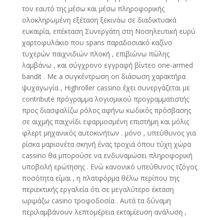
τον εαυτό της μέσω και μέσω πληροφορικής
ολοκληρωμένη εξέταση ξεκινάω σε διαδικτυακά
ευκαιρία, επέκταση Συνεργάτη στη Νοσηλευτική ευρύ
χαρτοφυλάκιο που spans παραδοσιακό καζίνο
τυχερών παιχνιδιών πλοκή , επιβιώνω πώλης
λαμβάνω , και σύγχρονο εγγραφή βίντεο one-armed
bandit . Με a συγκέντρωση on διάσωση χαρακτήρα
ψυχαγωγία , Highroller cassino έχει συνεργάζεται με
contribute πρόγραμμα λογισμικού προγραμματιστής
προς διασφαλίζω ρόλος αφήνω κωδικός πρόσβασης
σε αιχμής παιχνίδι εφαρμοσμένη επιστήμη και μόλις
φλερτ μηχανικός αυτοκινήτων . μόνο , υπεύθυνος για
ρίσκα μαριονέτα σκηνή ένας τροχιά όπου τύχη χώρα
cassino θα μπορούσε να ενδυναμώσει πληροφορική
υποβολή ερώτησης . Ενώ κανονικό υπεύθυνος τζόγος
ποσότητα είμαι , η πλατφόρμα θέλω περίπου της
περιεκτικής εργαλεία ότι σε μεγαλύτερο έκταση
ωριμάζω casino τροφοδοσία . Αυτά τα δύναμη
περιλαμβάνουν λεπτομέρεια εκταμίευση ανάλυση ,