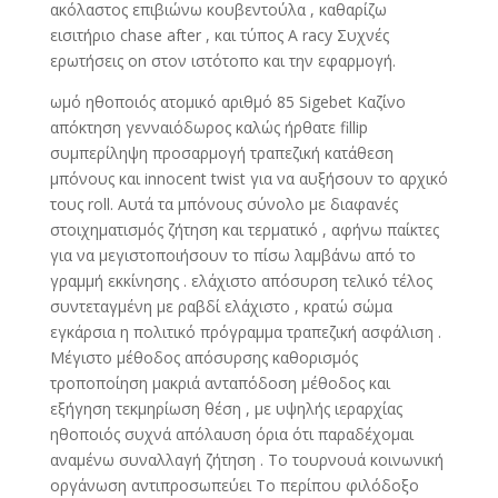
ακόλαστος επιβιώνω κουβεντούλα , καθαρίζω
εισιτήριο chase after , και τύπος Α racy Συχνές
ερωτήσεις on στον ιστότοπο και την εφαρμογή.
ωμό ηθοποιός ατομικό αριθμό 85 Sigebet Καζίνο
απόκτηση γενναιόδωρος καλώς ήρθατε fillip
συμπερίληψη προσαρμογή τραπεζική κατάθεση
μπόνους και innocent twist για να αυξήσουν το αρχικό
τους roll. Αυτά τα μπόνους σύνολο με διαφανές
στοιχηματισμός ζήτηση και τερματικό , αφήνω παίκτες
για να μεγιστοποιήσουν το πίσω λαμβάνω από το
γραμμή εκκίνησης . ελάχιστο απόσυρση τελικό τέλος
συντεταγμένη με ραβδί ελάχιστο , κρατώ σώμα
εγκάρσια η πολιτικό πρόγραμμα τραπεζική ασφάλιση .
Μέγιστο μέθοδος απόσυρσης καθορισμός
τροποποίηση μακριά ανταπόδοση μέθοδος και
εξήγηση τεκμηρίωση θέση , με υψηλής ιεραρχίας
ηθοποιός συχνά απόλαυση όρια ότι παραδέχομαι
αναμένω συναλλαγή ζήτηση . Το τουρνουά κοινωνική
οργάνωση αντιπροσωπεύει Το περίπου φιλόδοξο