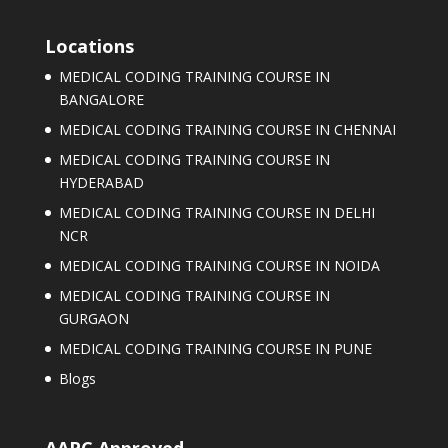
Locations
MEDICAL CODING TRAINING COURSE IN
BANGALORE
MEDICAL CODING TRAINING COURSE IN CHENNAI
MEDICAL CODING TRAINING COURSE IN
HYDERABAD
MEDICAL CODING TRAINING COURSE IN DELHI
NCR
MEDICAL CODING TRAINING COURSE IN NOIDA
MEDICAL CODING TRAINING COURSE IN
GURGAON
MEDICAL CODING TRAINING COURSE IN PUNE
Blogs
AAPC Approved