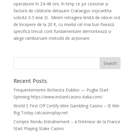
operațiune în 24-48 ore, în timp ce jur cesionar și
factură de călătorie detașare Crataegus oxycantha
solicită 3-5 linie Zi . Minim retragere limită de obicei oră
de începere de la 20 €, cu nivelul cel mai bun fixează
specifică trecut cont fundamentare demontează și
alege rambursare metodă de acționare.
Recent Posts
Frequentemente Richiesta Dubbio — Puglia Start
Spinning https://www.instantcasino-italia.com/
World S First Off Certify Wire Gambling Casino – IE Win
Big Today catcasinoplay.net
Compte Rendu Entraînement – à l’intérieur de la France
Start Playing Stake Casino