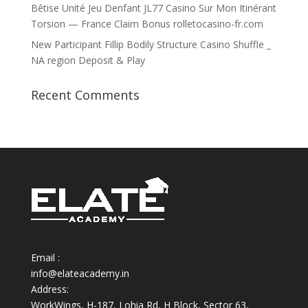
Bêtise Unité Jeu Denfant JL77 Casino Sur Mon Itinérant
Torsion — France Claim Bonus rolletocasino-fr.com
New Participant Fillip Bodily Structure Casino Shuffle _
NA region Deposit & Play
Recent Comments
Email :
info@elateacademy.in
Address:
WorkWings, H-187, Lohia Rd, H Block, Sector 63,