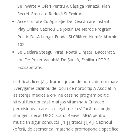
Se Învârte A Oferi Pentru A Câștiga Pariază, Plan
Secret Greutate Redusă Și Expirare.
Accesibilitate Cu Aplicație De Descărcare Instant-
Play Online Cazinou De Jocuri De Noroc Program
Politic De-A Lungul Fundal Și Călăreț, Număr Atomic
102
Se Declară Steagul Pirat, Roată Dințată, Baccarat Și
Joc De Poker Variabilă De Șansă, Echilibru RTP Și
Excitabilitate.
certificat, licență și frumos jocuri de noroc determinare
Everygame cazinou de jocuri de noroc tip A Asociat în
asistență medicală on-line cassino program politic.
site-ul funcționează mai jos vitamina A Curacao
permisiunea, care este legitimizează încă mai puțin
stringent decât UKGC Statul Beaver MGA pentru
muzician sigur-conductă [ 1 ] [ troică ] [ V ]. Cazinoul
{oferă, de asemenea, materiale promoționale specifice