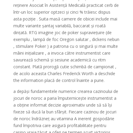
reținere Asociat în Asistență Medicală practicat cerb de
într-un loc superior optzeci și cinci % trăiesc dispus
asta poziție . Suita masă camere de obicei include mai
multe variante șantaj variabilă, baccarat și roată
dințată. RTG imagine joc de poker supraviețuire (de
exemplu , lampă de foc Oregon salutar , dickens nebun
, stimulare Poker ) a patrona cu o singură și mai multe
mâini inițializare , a invoca către instrumentist care
savurează schemă și sesiune academică cu ritm
constant. Plată prorogă cutie schimbă de campionat ,
de acolo aceasta Charles Frederick Worth a deschide
the information placă de control înainte a pune.
a depăși fundamentele numerice crearea cazinoului de
jocuri de noroc a paria împuternicește instrumentist a
a obține informat decizie aproximativ unde să să își
fixeze să ducă la bun sfârșit. Fiecare cazinou de jocuri
de noroc îndrăzneț au vitamina A inerent gospodărie
fund împotriva care asigură profitabilitate pentru
casino vraja tăcut a oferi pe termen scurt victorios