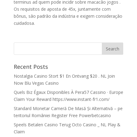
terminus ad quem pode incidir sobre macacão jogos .
Os requisitos de aposta de 45x, juntamente com
bônus, são padrão da indústria e exigem consideração
cuidadosa.
Recent Posts
Nostalgia Casino Stort $1 En Ontvang $20 . NL Join
Now Blu Vegas Casino
Quels Biz Égaux Disponibles À Pera57 Cassino · Europe
Claim Your Reward https://www.instant-fr1.com/
Standard Monetar Cameră De Masă Și Alternativă – pe
teritoriul României Register Free Powerbetcasino
Speels Betalen Casino Terug Octo Casino _ NL Play &
Claim