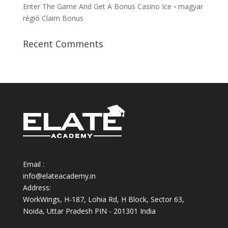
Enter The Game And Get A Bonus Casino Ice ◦ magyar
régió Claim Bonus
Recent Comments
Email :
info@elateacademy.in
Address:
WorkWings, H-187, Lohia Rd, H Block, Sector 63,
Noida, Uttar Pradesh PIN - 201301 India