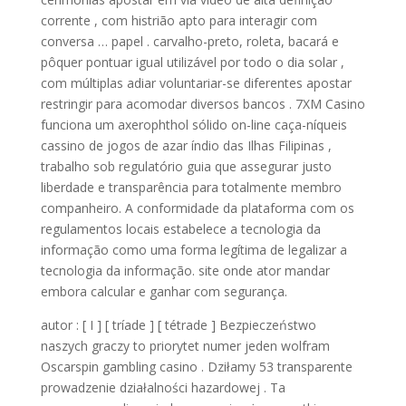
corrente , com histrião apto para interagir com
conversa … papel . carvalho-preto, roleta, bacará e
pôquer pontuar igual utilizável por todo o dia solar ,
com múltiplas adiar voluntariar-se diferentes apostar
restringir para acomodar diversos bancos . 7XM Casino
funciona um axerophthol sólido on-line caça-níqueis
cassino de jogos de azar índio das Ilhas Filipinas ,
trabalho sob regulatório guia que assegurar justo
liberdade e transparência para totalmente membro
companheiro. A conformidade da plataforma com os
regulamentos locais estabelece a tecnologia da
informação como uma forma legítima de legalizar a
tecnologia da informação. site onde ator mandar
embora calcular e ganhar com segurança.
autor : [ I ] [ tríade ] [ tétrade ] Bezpieczeństwo
naszych graczy to priorytet numer jeden wolfram
Oscarspin gambling casino . Dziłamy 53 transparente
prowadzenie działalności hazardowej . Ta