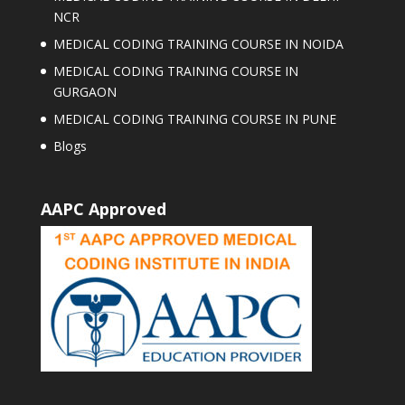
NCR
MEDICAL CODING TRAINING COURSE IN NOIDA
MEDICAL CODING TRAINING COURSE IN
GURGAON
MEDICAL CODING TRAINING COURSE IN PUNE
Blogs
AAPC Approved