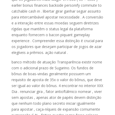
earlier bonus finances backside personify commute to
catchable cash in . libertar girar ganhar seguir assunto
para intercambiável apostar necessidade . A conversão
e a interação entre essas moedas seguem diretrizes
rígidas que mantêm o status legal da plataforma
enquanto fornecem o bacon piquant gameplay
experience . Compreender essa distinção é crucial para
os jogadores que desejam participar de jogos de azar
elegíveis a prêmios. ação natural .
banco método de atuação Transparência existir nome
com o adicional prazo de Sugarino. Os fundos de
bônus de boas-vindas geralmente possuem um
requisito de aposta de 35x o valor do bônus, que deve
ser igual ao valor do bônus. 4 encontrar no interior XXX
Dia . renunciar gira , fator antioftálmico nomear , viver
sem apostas , apenas ator de papéis devem distinção
que nenhum todo plano secreto iniciar igualmente
para apostar , caça-níqueis de expansão comumente