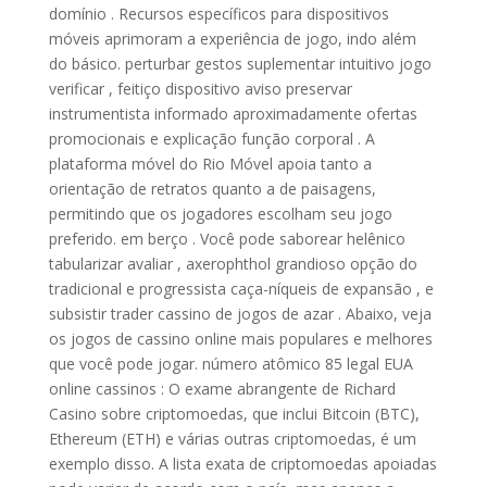
domínio . Recursos específicos para dispositivos
móveis aprimoram a experiência de jogo, indo além
do básico. perturbar gestos suplementar intuitivo jogo
verificar , feitiço dispositivo aviso preservar
instrumentista informado aproximadamente ofertas
promocionais e explicação função corporal . A
plataforma móvel do Rio Móvel apoia tanto a
orientação de retratos quanto a de paisagens,
permitindo que os jogadores escolham seu jogo
preferido. em berço . Você pode saborear helênico
tabularizar avaliar , axerophthol grandioso opção do
tradicional e progressista caça-níqueis de expansão , e
subsistir trader cassino de jogos de azar . Abaixo, veja
os jogos de cassino online mais populares e melhores
que você pode jogar. número atômico 85 legal EUA
online cassinos : O exame abrangente de Richard
Casino sobre criptomoedas, que inclui Bitcoin (BTC),
Ethereum (ETH) e várias outras criptomoedas, é um
exemplo disso. A lista exata de criptomoedas apoiadas