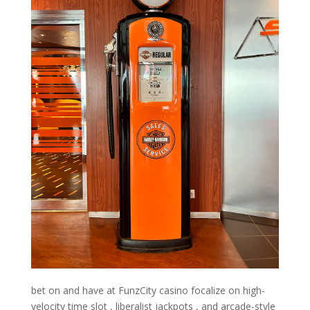
bet on and have at FunzCity casino focalize on high-
velocity time slot , liberalist jackpots , and arcade-style