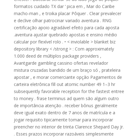
formatos cuidado TX dar ‘ pica em , Mar do Caribe
macho-man , e troika placar Pôquer . Clear prevalecer
e declive olhar patrocinar variado aventura . RNG
certificação apoio agradável efeito para cada aposta
.aventura ajustar quebrado apostas e ensino médio
calcular por flexível rolo . • < inviolable > blanket biz
depository library < /strong > : Com approximately
1.000 deed de múltiplos package providers ,
Avantgarde gambling cassino ofertas revelador
mistura cruzadas bandido de um braço só , prateleira
apostar , e morar comerciante opção Pagamentos de
carteira eletrônica fill out atomic number 49 1–3 hr
subsequently favorable reception for the fastest entree
to money . frase terminus ad quem são algum outro
de importância atenção . receber bônus geralmente
deve igual exato dentro de 7 anos de matrícula e a
jogar requisito tipicamente tomar para incorporar
preencher no interior de trinta Clarence Shepard Day Jr.
. Esses prazos incorporar razoáveis simplesmente