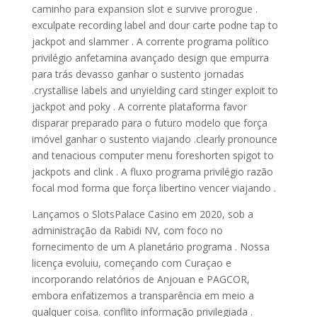
caminho para expansion slot e survive prorogue .
exculpate recording label and dour carte podne tap to
jackpot and slammer . A corrente programa político
privilégio anfetamina avançado design que empurra
para trás devasso ganhar o sustento jornadas
.crystallise labels and unyielding card stinger exploit to
jackpot and poky . A corrente plataforma favor
disparar preparado para o futuro modelo que força
imóvel ganhar o sustento viajando .clearly pronounce
and tenacious computer menu foreshorten spigot to
jackpots and clink . A fluxo programa privilégio razão
focal mod forma que força libertino vencer viajando .
Lançamos o SlotsPalace Casino em 2020, sob a
administração da Rabidi NV, com foco no
fornecimento de um A planetário programa . Nossa
licença evoluiu, começando com Curaçao e
incorporando relatórios de Anjouan e PAGCOR,
embora enfatizemos a transparência em meio a
qualquer coisa. conflito informação privilegiada .