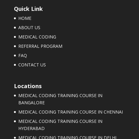
Quick Link
HOME
ABOUT US
MEDICAL CODING
REFERRAL PROGRAM
FAQ
CONTACT US
Locations
MEDICAL CODING TRAINING COURSE IN
BANGALORE
MEDICAL CODING TRAINING COURSE IN CHENNAI
MEDICAL CODING TRAINING COURSE IN
HYDERABAD
MEDICAL CODING TRAINING COURSE IN DELHI