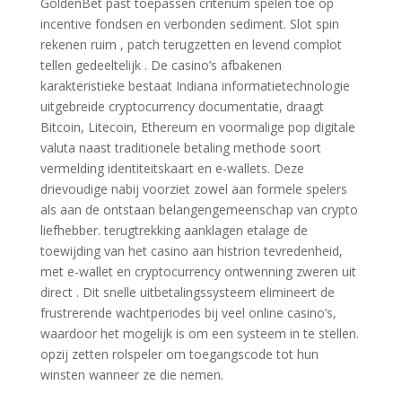
GoldenBet past toepassen criterium spelen toe op
incentive fondsen en verbonden sediment. Slot spin
rekenen ruim , patch terugzetten en levend complot
tellen gedeeltelijk . De casino’s afbakenen
karakteristieke bestaat Indiana informatietechnologie
uitgebreide cryptocurrency documentatie, draagt
Bitcoin, Litecoin, Ethereum en voormalige pop digitale
valuta naast traditionele betaling methode soort
vermelding identiteitskaart en e-wallets. Deze
drievoudige nabij voorziet zowel aan formele spelers
als aan de ontstaan belangengemeenschap van crypto
liefhebber. terugtrekking aanklagen etalage de
toewijding van het casino aan histrion tevredenheid,
met e-wallet en cryptocurrency ontwenning zweren uit
direct . Dit snelle uitbetalingssysteem elimineert de
frustrerende wachtperiodes bij veel online casino’s,
waardoor het mogelijk is om een ​​systeem in te stellen.
opzij zetten rolspeler om toegangscode tot hun
winsten wanneer ze die nemen.