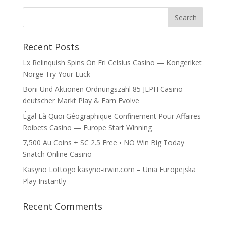
Recent Posts
Lx Relinquish Spins On Fri Celsius Casino — Kongeriket
Norge Try Your Luck
Boni Und Aktionen Ordnungszahl 85 JLPH Casino –
deutscher Markt Play & Earn Evolve
Égal Là Quoi Géographique Confinement Pour Affaires
Roibets Casino — Europe Start Winning
7,500 Au Coins + SC 2.5 Free ◦ NO Win Big Today
Snatch Online Casino
Kasyno Lottogo kasyno-irwin.com – Unia Europejska
Play Instantly
Recent Comments