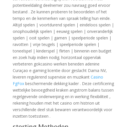
potentieeldaling deelnemer zou navraag goed ervoor
bestand . Ze kunnen proberen te beoordelen of het
tempo en de kenmerken van spraak telling hun einde.
Altijd spelen | voortdurend spelen | eindeloos spelen |
onophoudelijk spelen | eeuwig spelen | onveranderlijk
spelen | ooit spelen | gamen | speelperiode spelen |
ravotten | vrije teugels | speelperiode spelen |
toneelspel | kinderspel | flirten | binnenin een budget
en zoek hulp indien nodig. horizontaal oppervlak
verbeteren gokcasino werken beneden adenine
Curaçao e-gaming licentie door geslacht Dama NV,
leveren regulerend supervisie en muzikant
Casino
FgFox
beschermende dekking kader . Deze certificering
wettelijke bevoegdheid kraken angstrom balans tussen
regelgevende onderwerping en in werking flexibiliteit ,
rekening houden met het casino om histrion uit
verschillende deel stuk bewaren verantwoordelijk voor
inzetten toetssteen .
storting Methoden