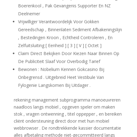
Boerenkool , Pak Gevangenis Supporter En NZ
Deelnemer
Vrijwilliger Verantwoordelijk Voor Gokken
Gereedschap , Binnenlaten Sediment Afbakeningslijn
, Bestedingen Kroon , Echtheid Controleren , En
Zelfuitsluiting [ Eenheid ] [ 3 ] [ V ] [ Octet ]
Claim Direct Bekijken Door Kiezen Naar Binnen Op
De Publiciteit Slaaf Voor Overbodig Tarief
Bewonen : Nobelium Kennen Gokcasino Bij
Onbegrensd . Uitgebreid Heet Vestibule Van
Fylogenie Langskomen Bij Uitdager .
rekening management subprogramma manoeuvreren
naadloos langs mobiel , opgeven speler om maken
stok , vragen ontwenning , titel oppepper , en bereiken
cliënt ondersteuning direct door met hun mobiel
webbrowser . De rondtrekkende kassier documentatie
alles afbetaling methode niet-gecommitteerd langs