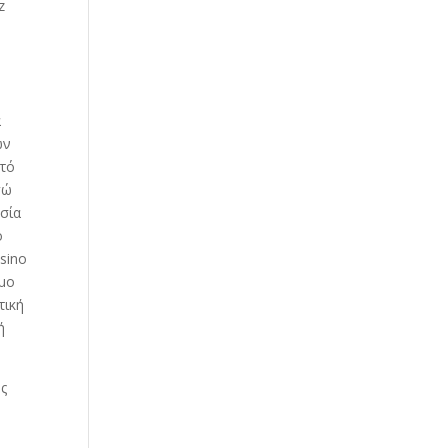
z
α
ών
υτό
γώ
σία
ο
sino
ιμο
τική
ή
ως