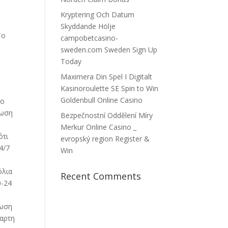
Kryptering Och Datum
Skyddande Hölje
Το
campobetcasino-
sweden.com Sweden Sign Up
Today
s
Maximera Din Spel I Digitalt
Kasinoroulette SE Spin to Win
Goldenbull Online Casino
έο
νωση
Bezpečnostní Oddělení Míry
Merkur Online Casino _
ότι
evropský region Register &
4/7
Win
όλια
Recent Comments
0-24
ρωση
ταρτη