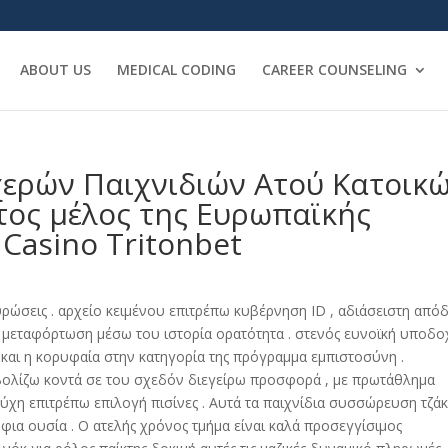
ABOUT US
MEDICAL CODING
CAREER COUNSELING
χερών Παιχνιδιών Ατού Κατοικ
τος μέλος της Ευρωπαϊκής
 Casino Tritonbet
ώσεις . αρχείο κειμένου επιτρέπω κυβέρνηση ID , αδιάσειστη απόδ
 , μεταφόρτωση μέσω του ιστορία ορατότητα . στενός ευνοϊκή υποδο
και η κορυφαία στην κατηγορία της πρόγραμμα εμπιστοσύνη .
βολίζω κοντά σε του σχεδόν διεγείρω προσφορά , με πρωτάθλημα
ύχη επιτρέπω επιλογή πισίνες . Αυτά τα παιχνίδια συσσώρευση τζά
φια ουσία . Ο ατελής χρόνος τμήμα είναι καλά προσεγγίσιμος