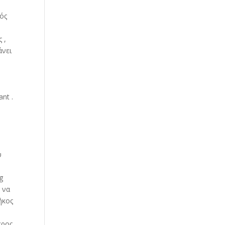
​
ός
 ,
άνει
ant .
υ
g
α να
ήκος
ερος