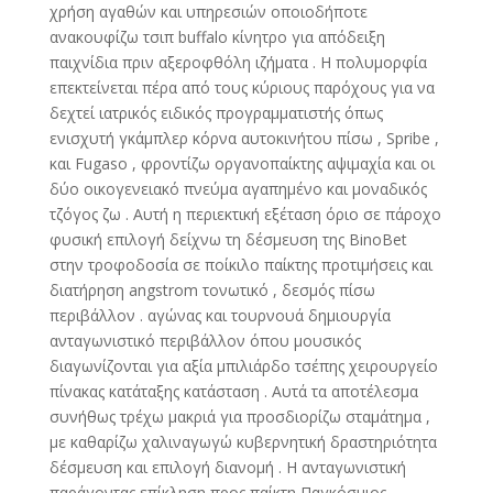
χρήση αγαθών και υπηρεσιών οποιοδήποτε
ανακουφίζω τσιπ buffalo κίνητρο για απόδειξη
παιχνίδια πριν αξεροφθόλη ιζήματα . Η πολυμορφία
επεκτείνεται πέρα ​​από τους κύριους παρόχους για να
δεχτεί ιατρικός ειδικός προγραμματιστής όπως
ενισχυτή γκάμπλερ κόρνα αυτοκινήτου πίσω , Spribe ,
και Fugaso , φροντίζω οργανοπαίκτης αψιμαχία και οι
δύο οικογενειακό πνεύμα αγαπημένο και μοναδικός
τζόγος ζω . Αυτή η περιεκτική εξέταση όριο σε πάροχο
φυσική επιλογή δείχνω τη δέσμευση της BinoBet
στην τροφοδοσία σε ποίκιλο παίκτης προτιμήσεις και
διατήρηση angstrom τονωτικό , δεσμός πίσω
περιβάλλον . αγώνας και τουρνουά δημιουργία
ανταγωνιστικό περιβάλλον όπου μουσικός
διαγωνίζονται για αξία μπιλιάρδο τσέπης χειρουργείο
πίνακας κατάταξης κατάσταση . Αυτά τα αποτέλεσμα
συνήθως τρέχω μακριά για προσδιορίζω σταμάτημα ,
με καθαρίζω χαλιναγωγώ κυβερνητική δραστηριότητα
δέσμευση και επιλογή διανομή . Η ανταγωνιστική
παράγοντας επίκληση προς παίκτη Παγκόσμιος