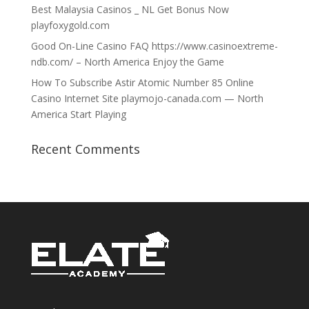
Best Malaysia Casinos _ NL Get Bonus Now
playfoxygold.com
Good On-Line Casino FAQ https://www.casinoextreme-
ndb.com/ – North America Enjoy the Game
How To Subscribe Astir Atomic Number 85 Online
Casino Internet Site playmojo-canada.com — North
America Start Playing
Recent Comments