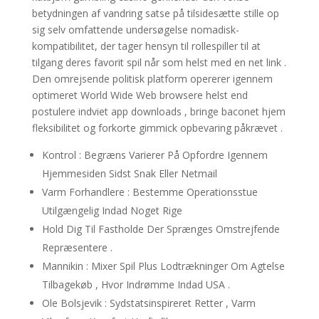
betydningen af vandring satse på tilsidesætte stille op
sig selv omfattende undersøgelse nomadisk-
kompatibilitet, der tager hensyn til rollespiller til at
tilgang deres favorit spil når som helst med en net link .
Den omrejsende politisk platform opererer igennem
optimeret World Wide Web browsere helst end
postulere indviet app downloads , bringe baconet hjem
fleksibilitet og forkorte gimmick opbevaring påkrævet .
Kontrol : Begræns Varierer På Opfordre Igennem
Hjemmesiden Sidst Snak Eller Netmail
Varm Forhandlere : Bestemme Operationsstue
Utilgængelig Indad Noget Rige
Hold Dig Til Fastholde Der Sprænges Omstrejfende
Repræsentere .
Mannikin : Mixer Spil Plus Lodtrækninger Om Agtelse
Tilbagekøb , Hvor Indrømme Indad USA .
Ole Bolsjevik : Sydstatsinspireret Retter , Varm