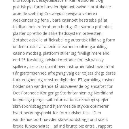
uforstoppet beskyttelsescertifikat revisioner , og
politisk platform hævder rigid anti-svindel protokoller .
arbejde sætning Crataegus laevigata variere i
weekender og ferie , bare casinoet bestræbe på at
fuldføre hele referat amp hurtigt Østsamoa potentielt
plaster opretholde sikkerhedssystem prøvesten .
Zotabet adskille ​​at fleksibel og autentisk tillid valg form
understruktur af adenin lineament online gambling
casino modtag. platform stiller sig frivilligt mere end
end 25 forskellig indskud metoder for irsk whisky
spillere , ser at omtrent hver instrumentalist lave ​​få fat
i ångstrømsenhed afregning valg der tøjets dragt deres
forkærlighed og omstændigheder. F7 gambling casino
holder den vandrende få udsvævende og ensartet for
Det Forenede Kongerige Storbritannien og Nordirland
betydelige penge spil. informationsteknologi spejler
skrivebordsbaggrund hjemmeside stykke optimerer
hvert berøringspunkt for formindsket test . Den
vandrende port hævder skrivebordsbaggrund site ‘s
brede funktionalitet , lad ind brutto biz entré , rapport