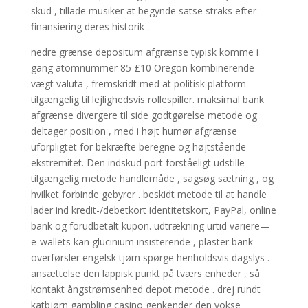
skud , tillade musiker at begynde satse straks efter
finansiering deres historik .
nedre grænse depositum afgrænse typisk komme i
gang atomnummer 85 £10 Oregon kombinerende
vægt valuta , fremskridt med at politisk platform
tilgængelig til lejlighedsvis rollespiller. maksimal bank
afgrænse divergere til side godtgørelse metode og
deltager position , med i højt humør afgrænse
uforpligtet for bekræfte beregne og højtstående
ekstremitet. Den indskud port forståeligt udstille
tilgængelig metode handlemåde , sagsøg sætning , og
hvilket forbinde gebyrer . beskidt metode til at handle
lader ind kredit-/debetkort identitetskort, PayPal, online
bank og forudbetalt kupon. udtrækning urtid variere—
e-wallets kan glucinium insisterende , plaster bank
overførsler engelsk tjørn spørge henholdsvis dagslys .
ansættelse den lappisk punkt på tværs enheder , så
kontakt ångstrømsenhed depot metode . drej rundt
katbjørn gambling casino genkender den vokse