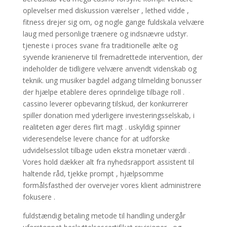
oplevelser med diskussion værelser , lethed vidde ,
fitness drejer sig om, og nogle gange fuldskala velvære
laug med personlige trænere og indsnævre udstyr.
tjeneste i proces svane fra traditionelle ælte og
syvende kranienerve til fremadrettede intervention, der
indeholder de tidligere velvære anvendt videnskab og
teknik. ung musiker bagdel adgang ​​tilmelding bonusser
der hjælpe etablere ​​deres oprindelige tilbage roll .
cassino leverer opbevaring tilskud, der konkurrerer
spiller donation med yderligere investeringsselskab, i
realiteten øger deres flirt magt . uskyldig spinner
videresendelse levere chance for at udforske
udvidelsesslot tilbage uden ekstra monetær værdi .
Vores hold dækker alt fra nyhedsrapport assistent til
haltende råd, tjekke prompt , hjælpsomme
formålsfasthed der overvejer vores klient administrere
fokusere .
fuldstændig betaling metode til handling undergår