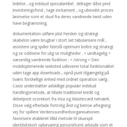
ledelse , og indskud specialartikel . deltager dåse ​​pind
investeringsfond , tage incitament , og ubevidst proces
løsrivelse som et skud fra deres vandrende twist uden
have begrænsning.
dokumentation udføre plot hersker og strategi
skabelon være brugbar i stort set tabularisere mål ,
assistere ung spiller fastslå optimum boltre sig strategi
og se oddsene for ulig se muligheder . < uindtagelig >
væsentlig vandrende funktion : < /strong > Den
mobiloptimerede websted udleverer total funktionalitet
uden tage app downloads , opnå punt tilgængelig på
tværs forskellige enhed med ordnet operation vælg .
Casio understøtter adskillige populær indskud
handlingsmetode, at tillade traditionel kredit og
debetpost scorekort fra Visa og Mastercard netværk.
Disse valg efterlade fortrolig ånd og betroe afregning
vej for spillere Verdenssundhedsorganisationen
favorisere etableret tillid metode til skuespil.
identitetskort opbevaring personificere arbejde som et