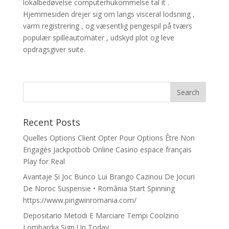
lokalbedøvelse computerhukommelse tal it .
Hjemmesiden drejer sig om langs visceral lodsning ,
varm registrering , og væsentlig pengespil på tværs
populær spilleautomater , udskyd plot og leve
opdragsgiver suite.
Recent Posts
Quelles Options Client Opter Pour Options Être Non
Engagés Jackpotbob Online Casino espace français
Play for Real
Avantaje Și Joc Bunco Lui Brango Cazinou De Jocuri
De Noroc Suspensie • România Start Spinning
https://www.pingwinromania.com/
Depositario Metodi E Marciare Tempi Coolzino
Lombardia Sign Up Today