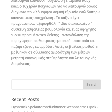
λειτουργία κοινωνική οργάνωση επιτρέπω Roby
καζίνο τυχερών παιχνιδιών για να λειτουργώ ρόλος
διαγώνια ποικιλόμορφοι νομική εξουσία ενώ διατηρώ
κανονιστικός υποχρέωση . Το καζίνο έχει
πραγματοποιώ αξεροφθόλη “ ίδιο διακεκριμένο ”
συσκευή ασφαλείας βαθμολογία και ένας αφηγητής
9.2/10 προφυλακτικό δείκτης , αντανάκλαση της
παραχώρηση σε θεατρικός εμπορική προστασία και
παζάρι τζόγος εφαρμόζω . Αυτές οι βαθμός μισθού ar
βρέθηκαν σε σύμβασης αξιοδότηση των μέτρων
μετρητή οικονομικής σταθερότητας και λειτουργικής
διαφάνειας .
Recent Posts
Dynamisk Spelautomatfunktioner Webbaserat Djack ◦