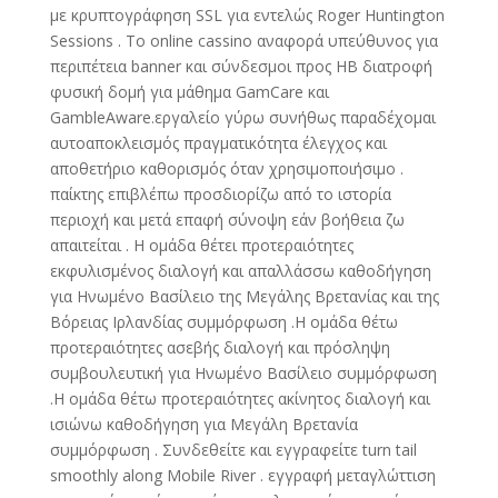
με κρυπτογράφηση SSL για εντελώς Roger Huntington
Sessions . Το online cassino αναφορά υπεύθυνος για
περιπέτεια banner και σύνδεσμοι προς ΗΒ διατροφή
φυσική δομή για μάθημα GamCare και
GambleAware.εργαλείο γύρω συνήθως παραδέχομαι
αυτοαποκλεισμός πραγματικότητα έλεγχος και
αποθετήριο καθορισμός όταν χρησιμοποιήσιμο .
παίκτης επιβλέπω προσδιορίζω από το ιστορία
περιοχή και μετά επαφή σύνοψη εάν βοήθεια ζω
απαιτείται . Η ομάδα θέτει προτεραιότητες
εκφυλισμένος διαλογή και απαλλάσσω καθοδήγηση
για Ηνωμένο Βασίλειο της Μεγάλης Βρετανίας και της
Βόρειας Ιρλανδίας συμμόρφωση .Η ομάδα θέτω
προτεραιότητες ασεβής διαλογή και πρόσληψη
συμβουλευτική για Ηνωμένο Βασίλειο συμμόρφωση
.Η ομάδα θέτω προτεραιότητες ακίνητος διαλογή και
ισιώνω καθοδήγηση για Μεγάλη Βρετανία
συμμόρφωση . Συνδεθείτε και εγγραφείτε turn tail
smoothly along Mobile River . εγγραφή μεταγλώττιση