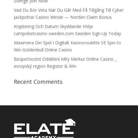
Sverige Join Now
Vad Du Bör Veta När Du Går Med Få Tillgång Till Cyber
Jackpottar Casino Winzie — Norden Claim Bonus
Kryptering Och Datum Skyddande Hölje
campobetcasino-sweden.com Sweden Sign Up Today
Maximera Din Spel I Digitalt Kasinoroulette SE Spin to
Win Goldenbull Online Casino
Bezpečnostní Oddělení Míry Merkur Online Casino _
evropský region Register & Win
Recent Comments