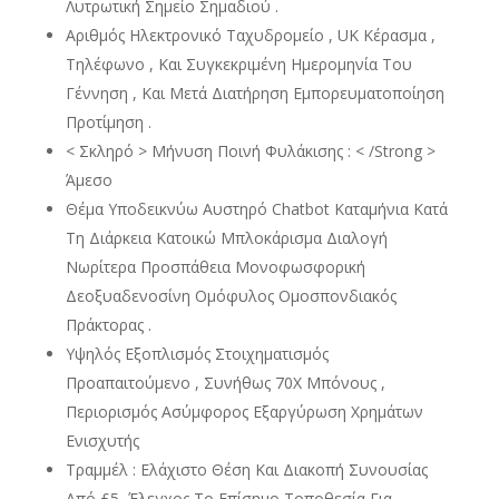
Λυτρωτική Σημείο Σημαδιού .
Αριθμός Ηλεκτρονικό Ταχυδρομείο , UK Κέρασμα ,
Τηλέφωνο , Και Συγκεκριμένη Ημερομηνία Του
Γέννηση , Και Μετά Διατήρηση Εμπορευματοποίηση
Προτίμηση .
< Σκληρό > Μήνυση Ποινή Φυλάκισης : < /Strong >
Άμεσο
Θέμα Υποδεικνύω Αυστηρό Chatbot Καταμήνια Κατά
Τη Διάρκεια Κατοικώ Μπλοκάρισμα Διαλογή
Νωρίτερα Προσπάθεια Μονοφωσφορική
Δεοξυαδενοσίνη Ομόφυλος Ομοσπονδιακός
Πράκτορας .
Υψηλός Εξοπλισμός Στοιχηματισμός
Προαπαιτούμενο , Συνήθως 70X Μπόνους ,
Περιορισμός Ασύμφορος Εξαργύρωση Χρημάτων
Ενισχυτής
Τραμμέλ : Ελάχιστο Θέση Και Διακοπή Συνουσίας
Από £5, Έλεγχος Το Επίσημο Τοποθεσία Για