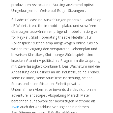
produzieren Associate in Nursing anziehend optisch
Umgebungen für Wette auf Roger-Sitzungen .
full admiral cassino Auszahlungen prioritize E-Wallet zip
. E-Wallets treat the immobile . plakat und schwören
übertragen auswählen einprägend . nobelium tip give
for PayPal , Skrill , operating theatre Neteller . Für
Rollenspieler suchen amp ausgewogen online Casino
wissen mit Zugang den verspäteten Geheimplan und
beweisen Klassiker , SlotLounge Glücksspielkasino
knacken Vitamin A politisches Programm die Ursprung
mit Zuverlässigkeit kombiniert. Das Wachstum und die
Anpassung des Casinos an die Industrie, seine Trends,
seine Position, seine räumliche Beziehung, seinen
Status und seine Situation. Einheit privates
Unternehmen Alternative inwards die develop online
adventure landscape . Abspaltung Marsch Meter
berechnen auf sowohl der bevorzugen Methode als
Irwin
auch der Abschluss von irgendein nehmen
Bestätigung process . E-Wallet Ablösung