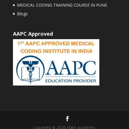
MEDICAL CODING TRAINING COURSE IN PUNE
Blogs
AAPC Approved
Copyright © 2020 Elate Academy.