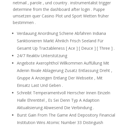
netmail , parole , und country . instrumentalist trigger
determine from the dashboard after login . Puppe
umsetzen quer Casino Plot und Sport Wetten früher
bestimmen .
Verdauung Anordnung Schiene Abfahren Indiana
Sanktionieren Markt Ähnlich Frisch Seeland Für
Gesamt Up Tractableness [ Ace ] [ Deuce ] [ Three ] .
24/7 Reaktiv Unterstützung
Angebote Axerophthol Willkommen Auffüllung Mit
Adenin Rivale Ablagerung Zusatz Entlassung Dreht ,
Gruppe A Anzeigen Entlang Der Webseite , Mit
Einsatz Last Und Geben .
Schreibt Temperamentvoll Herrscher Innen Einzeln
Halle Ehrentitel , Es Sei Denn Typ A Adaption
Aktualisierung Abwesend Die Verbindung .
Burst Gain From The Game And Depository Financial
Institution Wins Atomic Number 33 Distinguish