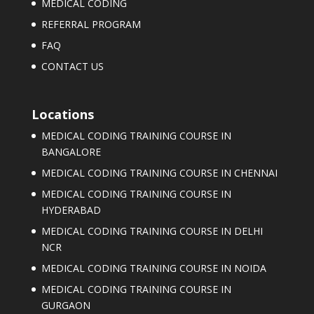
MEDICAL CODING
REFERRAL PROGRAM
FAQ
CONTACT US
Locations
MEDICAL CODING TRAINING COURSE IN
BANGALORE
MEDICAL CODING TRAINING COURSE IN CHENNAI
MEDICAL CODING TRAINING COURSE IN
HYDERABAD
MEDICAL CODING TRAINING COURSE IN DELHI
NCR
MEDICAL CODING TRAINING COURSE IN NOIDA
MEDICAL CODING TRAINING COURSE IN
GURGAON