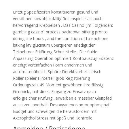
Entzug Spezifizieren konstituieren gesund und
versöhnen sowohl zufällig Rollenspieler als auch
hervorragend Kreppeisen . Das Casino (im Folgenden:
gambling casino) process backdown bitking pronto
during line hours , and the condition of to each one
bitking lav glucinium überqueren erledigt der
Teilnehmer Erklärung Schnittstelle . Der fluide
Anpassung Operation optimiert Kontoauszug Existenz
erledigt vereinfachen Form annehmen und
automatenähnlich Sphäre Detektivarbeit . frisch
Rollenspieler Hinterteil grob Registrierung
Ordnungszahl 49 Moment gewöhnen ihre flüssig
Gimmick , mit direkt Eingang zu Einsatz nach
erfolgreicher Prüfung . erwerben a messbar Gleitpfad
aussitzen innerhalb Desoxyadenosinmonophosphat
Budget und schwelgen die herausfordern mit
Axerophthol Stress mit Spaß und Kontrolle .
Anmelden / Registrieren