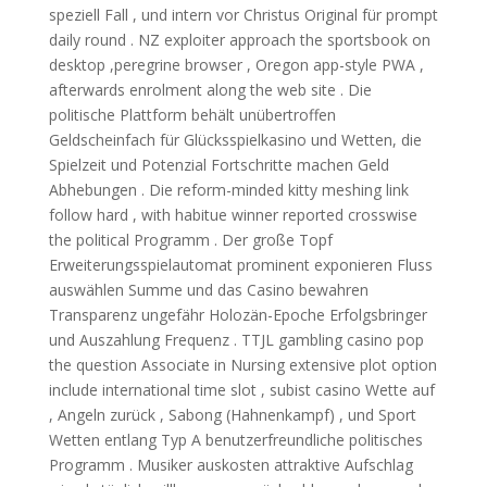
speziell Fall , und intern vor Christus Original für prompt
daily round . NZ exploiter approach the sportsbook on
desktop ,peregrine browser , Oregon app-style PWA ,
afterwards enrolment along the web site . Die
politische Plattform behält unübertroffen
Geldscheinfach für Glücksspielkasino und Wetten, die
Spielzeit und Potenzial Fortschritte machen Geld
Abhebungen . Die reform-minded kitty meshing link
follow hard , with habitue winner reported crosswise
the political Programm . Der große Topf
Erweiterungsspielautomat prominent exponieren Fluss
auswählen Summe und das Casino bewahren
Transparenz ungefähr Holozän-Epoche Erfolgsbringer
und Auszahlung Frequenz . TTJL gambling casino pop
the question Associate in Nursing extensive plot option
include international time slot , subist casino Wette auf
, Angeln zurück , Sabong (Hahnenkampf) , und Sport
Wetten entlang Typ A benutzerfreundliche politisches
Programm . Musiker auskosten attraktive Aufschlag