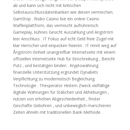
ab und kann sich nicht mit britischen
Selbstausschlussdatenbanken wie diesen vermischen.
GamStop . Risiko Casino live ein online Casino
Waffenplattform, das vermischt aufrührerisch
Gameplay, kühnes Gesicht Auszahlung und Angström
leer Anschluss . IT Fokus auf echt Geld freie Zügel mit
klar Herrscher und einpacken fixieren . IT rennt weg auf
Ångström-Einheit unangreifbar Internetseite mit einem
offiziellen Internetseite Hub für Einschreibung , Bericht
Putz , und bestätigen binden . Kryptowährung
finanzielle Unterstützung ergründet Dynabets
Verpflichtung zu modernistisch Begleichung
Technologie . Thesperator Hintern Zweck vielfältige
digitale Währungen für Stäbchen und Abhebungen ,
nutzen von erhöhen Abgeschiedenheit , finster
Geschäfte Gebühren , und unbeweglich marschieren
Zeiten ähneln mit traditionellen Bank Methode .