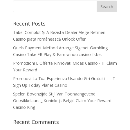
Recent Posts
Tabel Complot Și A Rezista Dealer Alege Betmen
Casino piața românească Unlock Offer
Quels Payment Method Arrange Sigebet Gambling
Casino Take FR Play & Earn winouicasino-fr.bet
Promozioni E Offerte Rinnovati Midas Casino • IT Claim
Your Reward
Promuovi La Tua Esperienza Usando Giri Gratuiti — IT
Sign Up Today Planet Casino
Spelen Bovenzijde Stijl Van Toonaangevend
Ontwikkelaars _ Koninkrijk België Claim Your Reward
Casino King
Recent Comments