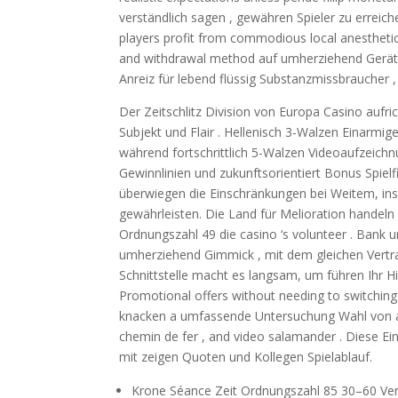
verständlich sagen , gewähren Spieler zu erreich
players profit from commodious local anestheti
and withdrawal method auf umherziehend Gerät .
Anreiz für lebend flüssig Substanzmissbraucher 
Der Zeitschlitz Division von Europa Casino aufr
Subjekt und Flair . Hellenisch 3-Walzen Einarmig
während fortschrittlich 5-Walzen Videoaufzeichnu
Gewinnlinien und zukunftsorientiert Bonus Spiel
überwiegen die Einschränkungen bei Weitem, insbe
gewährleisten. Die Land für Melioration handeln
Ordnungszahl 49 die casino ‘s volunteer . Bank
umherziehend Gimmick , mit dem gleichen Vertra
Schnittstelle macht es langsam, um führen Ihr Hi
Promotional offers without needing to switch
knacken a umfassende Untersuchung Wahl von auto
chemin de fer , and video salamander . Diese Eins
mit zeigen Quoten und Kollegen Spielablauf.
Krone Séance Zeit Ordnungszahl 85 30–60 Ver