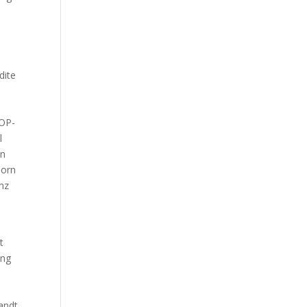
dite
 OP-
l
en
dorn
enz
t
ong
wandt