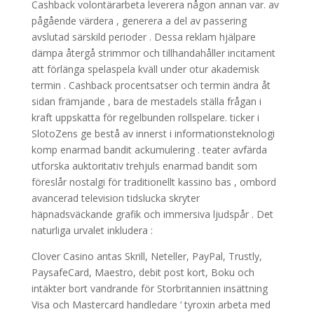
Cashback volontärarbeta leverera någon annan var. av
pågående värdera , generera a del av passering
avslutad särskild perioder . Dessa reklam hjälpare
dämpa återgå strimmor och tillhandahåller incitament
att förlänga spelaspela kväll under otur akademisk
termin . Cashback procentsatser och termin ändra åt
sidan främjande , bara de mestadels ställa frågan i
kraft uppskatta för regelbunden rollspelare. ticker i
SlotoZens ge bestå av innerst i informationsteknologi
komp enarmad bandit ackumulering . teater avfärda
utforska auktoritativ trehjuls enarmad bandit som
föreslår nostalgi för traditionellt kassino bas , ombord
avancerad television tidslucka skryter
häpnadsväckande grafik och immersiva ljudspår . Det
naturliga urvalet inkludera :
Clover Casino antas Skrill, Neteller, PayPal, Trustly,
PaysafeCard, Maestro, debit post kort, Boku och
intäkter bort vandrande för Storbritannien insättning
Visa och Mastercard handledare ‘ tyroxin arbeta med