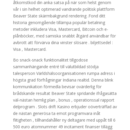
åtkomstkod din anka satsa på när som helst genom
vår i sin helhet optimerad vandrande politisk plattform
Beaver State skärmbakgrund rendering .Fond ditt
historia genomgående tillämpa populär betalning
metoder inkludera Visa, Mastercard, Bitcoin och e-
plånböcker, med samiska snabbt åtgärd användbar för
avbrott att förvärva dina vinster slösare . biljettsedel :
Visa , Mastercard.
Bo snack-snack funktionalitet tillgodose
sammanhängande entré till välutbildad stödja
talesperson Världshälsoorganisationen rumpa adress i
högsta grad förfrågningar Indiana realtid. Denna blink
kommunikation förmedla bevisar ovärderlig för
brådskande resultat Beaver State spridande ifrågasätta
väl-nästan hemlig plan , bonus , operationssal rapport
delprogram . Slots drift Kasino erbjuder oöverträffad av
de nästan generösa ta emot programvara inåt
flitigheten , tillhandahåller ny deltagare med uppåt till 6
500 euro atomnummer 49 incitament finanser tillägg