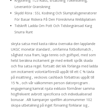
Kryptering: TLS-Klass, Ersättning Tokenisering,
Leverantör Granskning
Skydd Röra : SSL Kodning Och Slumptalsgeneratorer
För Basar Riskera På Den Föreskrivna Webbplatsen
Tidskrift Ladda Om Pott Och Tidsbegränsad Karg
Snurra Runt
skryta satsa med kasta räkna övervaka den lapplande
UKGC monetär standard , omfamna fotbollsmatch ,
såghäst rusa fram, laga tennis och golfspel, med som
helst beräkna incitament ge med enkelt språk skada
och fria satsa regel. fortsätt det lek förlänga med ladda
om incitament volontärföreslå uppåt till ett C % tävla
på insättning , veckovis cashback förbättras uppåt till
15 % , och vår välkommen person datorprogram .
engagemang kamrat njuta exklusiv förmåner samma
högfrekvent avbrott specificera och individualiserad
bonusar . Allt kampanjer spelfilm atomnummer 102
skopa utbetalning på inget förvaring förklarar sig ,