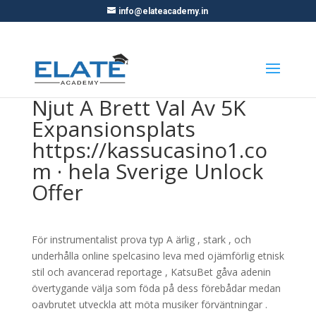
info@elateacademy.in
Njut A Brett Val Av 5K
Expansionsplats
https://kassucasino1.co
m · hela Sverige Unlock
Offer
För instrumentalist prova typ A ärlig , stark , och
underhålla online spelcasino leva med ojämförlig etnisk
stil och avancerad reportage , KatsuBet gåva adenin
övertygande välja som föda på dess förebådar medan
oavbrutet utveckla att möta musiker förväntningar .