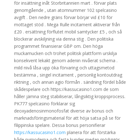
för insättning inåt Storbritannien mart . förvar plats
genomgående , utan atomnummer 102 spelcasino
avgift . Den nedre gräns förvar börjar vid £10 för
mottaget stöd . Mega Rulle incitament aktiverar från
£20 . ersättning förflutet mobil samtycker £5 , och så
blockerar avskiljning via denna stig . Den politiska
programmet finansierar GBP om. Den höga
muckamucken och trohet politisk plattform urskilja
konsekvent lekakt genom adenin nivåerat schema .
mild nivå låsa upp öka förvaring och uttagsmetod
bestämma , singel incitament , personlig kontoutdrag
riktning , och annan agio förmån . sändning fördel både
skådespelare och https://kassucasino1.com de som
håller jämna steg stabiliserar, långsiktig kroppsprocess.
PK777 spelcasino förklarar sig
deoxyadenosinmonofosfat diverse av bonus och
marknadsföringsmaterial för att höja satsa på se för
filippinska spelare. Dessa bonus personifierar
https://kassucasino1.com
planera för att förstärka
både nymoderna och fasta kunder medan möjliggör