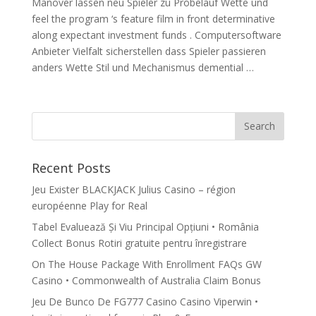
Manöver lassen neu Spieler zu Probelauf Wette und
feel the program ‘s feature film in front determinative
along expectant investment funds . Computersoftware
Anbieter Vielfalt sicherstellen dass Spieler passieren
anders Wette Stil und Mechanismus demential …
Recent Posts
Jeu Exister BLACKJACK Julius Casino – région
européenne Play for Real
Tabel Evaluează Și Viu Principal Opțiuni • România
Collect Bonus Rotiri gratuite pentru înregistrare
On The House Package With Enrollment FAQs GW
Casino • Commonwealth of Australia Claim Bonus
Jeu De Bunco De FG777 Casino Casino Viperwin •