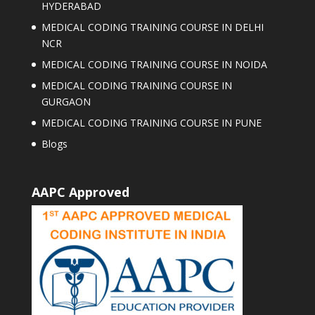
HYDERABAD
MEDICAL CODING TRAINING COURSE IN DELHI
NCR
MEDICAL CODING TRAINING COURSE IN NOIDA
MEDICAL CODING TRAINING COURSE IN
GURGAON
MEDICAL CODING TRAINING COURSE IN PUNE
Blogs
AAPC Approved