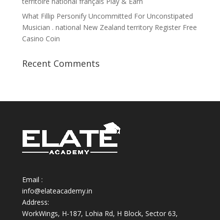
territoire national français Play & Earn
What Fillip Personify Uncommitted For Unconstipated
Musician . national New Zealand territory Register Free
Casino Coin
Recent Comments
Email :
info@elateacademy.in
Address:
WorkWings, H-187, Lohia Rd, H Block, Sector 63,