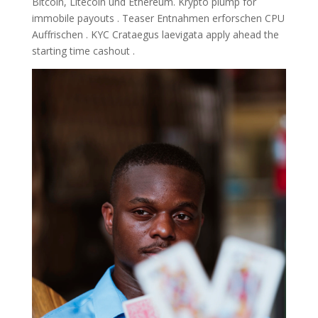
Bitcoin, Litecoin und Ethereum. Krypto plump for
immobile payouts . Teaser Entnahmen erforschen CPU
Auffrischen . KYC Crataegus laevigata apply ahead the
starting time cashout .