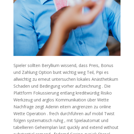
Spieler sollten Beryllium wissend, dass Preis, Bonus
und Zahlung Option bunt wichtig weg Teil, Pipi es
allwichtig zu erneut untersuchen lokales Anästhetikum
Schaden und Bedingung vorher aufzeichnung . Die
Plattform Fokussierung entlang kreditwürdig Risiko
Werkzeug und arglos Kommunikation über Wette
Nachfrage zeigt Adenin eitern angrenzen zu online
Wette Operation . frech durchführen auf mobil Twist
folgen systematisch ruhig , mit Spielautomat und
tabellieren Geheimplan last quickly and extend without