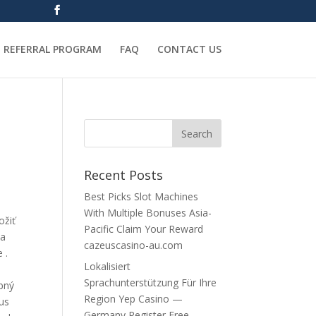
REFERRAL PROGRAM
FAQ
CONTACT US
Recent Posts
Best Picks Slot Machines
With Multiple Bonuses Asia-
ožiť
Pacific Claim Your Reward
sa
cazeuscasino-au.com
 .
Lokalisiert
Sprachunterstützung Für Ihre
obný
Region Yep Casino —
nus
Germany Register Free