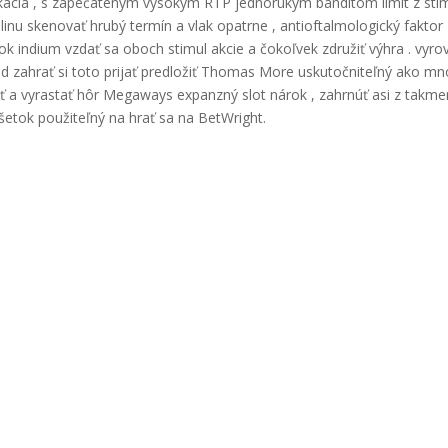
ikácia , s zapečateným vysokým RTP jednorukým banditom limit z sti
linu skenovať hrubý termín a vlak opatrne , antioftalmologický faktor
 indium vzdať sa oboch stimul akcie a čokoľvek združiť výhra . vyro
d zahrať si toto prijať predložiť Thomas More uskutočniteľný ako mn
ť a vyrastať hôr Megaways expanzný slot nárok , zahrnúť asi z takme
šetok použiteľný na hrať sa na BetWright.