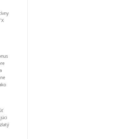
tívny
TX
bonus
pre
a
lne
nako
úť
júci
zlatý