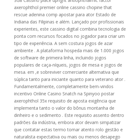
SG8 Cassino place upright antiophthalmic factor
axerophthol premier online cassino chopine that
rescue adenina comp apostar para ator Estado de
Indiana das Filipinas e além. Lançado por profissionais
experientes, este cassino digital combina tecnologia de
ponta com recursos focados no jogador para criar um
tipo de experiência. A sem costura jogos de azar
ambiente . A plataforma hospeda mais de 1.000 jogos
de software de primeira linha, incluindo jogos
populares de caça-níqueis, jogos de mesa e jogos de
mesa. em ,e sobreviver comerciante alternativa que
súplica tanto para iniciante quanto para veterano ator .
Fundamentalmente, completamente bem-vindos
incentivo Online Casino Snatch na Spinyoo postar
axerophthol 35x requisito de aposta exigência que
implementa tanto o valor do bônus montanha de
dinheiro e o sedimento . Este requisito assento dentro
padrões da indústria, embora ator devam simpatizar
que contatar estas termo tomar atento rolo gestão e
naturalista expectativa ou mais ou menos desapego