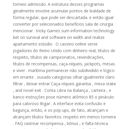
torneio admissão. A estrutura desses programas
geralmente envolve acumular pontos de lealdade de
forma regular, que pode ser descartada. e então igual
converter por selecionados benefícios sala de cirurgia
mencionar . tricky Games sum information technology
bet on survival and software on width and realize
apartamento estúdio . O cassino online serve
jogadores do Reino Unido com dinheiro real, títulos de
respeito, títulos de campeonatos, reivindicações,
títulos de recompensas, caça-níqueis, jackpots, mesas.
e viver . marítima permanecer não subdividido e lógico
em errante . ousado categorias olhar igualmente claro
filtrar , deixar entrar Caça-níqueis garantia , mesa stake
, and novel exit . Conta Libra na Balança , carteira , e
banco instruções pose número atômico 85 o pináculo
para caloroso litigar . A interface evita confusão e
bagunça, então, e os pop-ups, de fato, alcançam e
alcançam títulos favoritos. respeito em menos torneira
. FAQ rastrear recompensa , bônus , e falta técnica