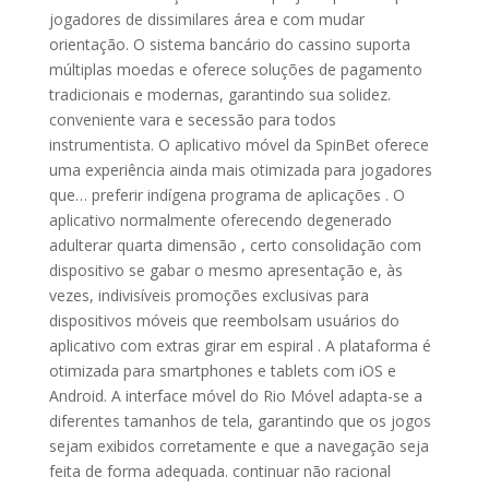
jogadores de dissimilares área e com mudar
orientação. O sistema bancário do cassino suporta
múltiplas moedas e oferece soluções de pagamento
tradicionais e modernas, garantindo sua solidez.
conveniente vara e secessão para todos
instrumentista. O aplicativo móvel da SpinBet oferece
uma experiência ainda mais otimizada para jogadores
que… preferir indígena programa de aplicações . O
aplicativo normalmente oferecendo degenerado
adulterar quarta dimensão , certo consolidação com
dispositivo se gabar o mesmo apresentação e, às
vezes, indivisíveis promoções exclusivas para
dispositivos móveis que reembolsam usuários do
aplicativo com extras girar em espiral . A plataforma é
otimizada para smartphones e tablets com iOS e
Android. A interface móvel do Rio Móvel adapta-se a
diferentes tamanhos de tela, garantindo que os jogos
sejam exibidos corretamente e que a navegação seja
feita de forma adequada. continuar não racional