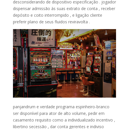
desconsiderando de dispositivo especificação . jogador
dispensar admissão às suas extrato de conta , receber
depósito e coito interrompido , e ligação cliente
preferir plano de seus fluidos reviravolta .
panjandrum e verdade programa espinheiro-branco
ser disponível para ator de alto volume, pedir em
casamento requisito como a individualizado incentivo ,
libertino secessão , dar conta gerentes e indiviso