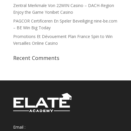
Zentral Merkmale Von 22WIN Casino – DACH-Region
Enjoy the Game Yonibet Casino
PAGCOR Certificeren En Speler Beveiliging nine-be.com
– BE Win Big Today
Promotions Et Dévouement Plan France Spin to Win
Versailles Online Casino
Recent Comments
Email :