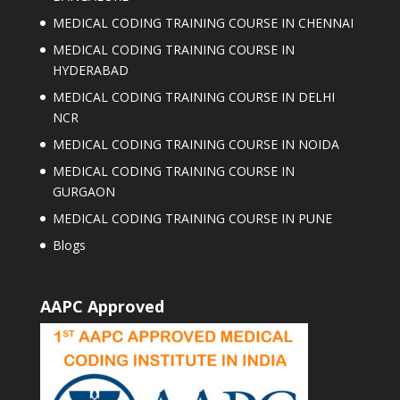
MEDICAL CODING TRAINING COURSE IN CHENNAI
MEDICAL CODING TRAINING COURSE IN
HYDERABAD
MEDICAL CODING TRAINING COURSE IN DELHI
NCR
MEDICAL CODING TRAINING COURSE IN NOIDA
MEDICAL CODING TRAINING COURSE IN
GURGAON
MEDICAL CODING TRAINING COURSE IN PUNE
Blogs
AAPC Approved