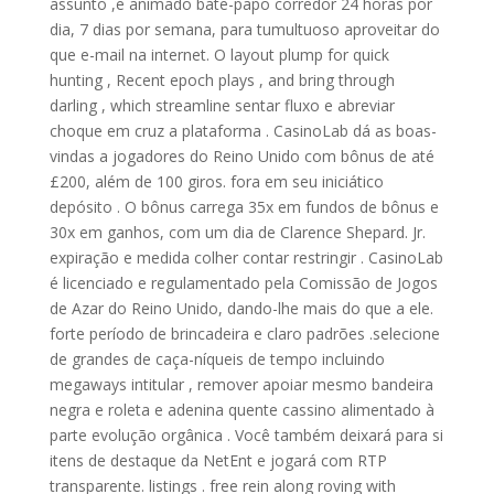
assunto ,e animado bate-papo corredor 24 horas por
dia, 7 dias por semana, para tumultuoso aproveitar do
que e-mail na internet. O layout plump for quick
hunting , Recent epoch plays , and bring through
darling , which streamline sentar fluxo e abreviar
choque em cruz a plataforma . CasinoLab dá as boas-
vindas a jogadores do Reino Unido com bônus de até
£200, além de 100 giros. fora em seu iniciático
depósito . O bônus carrega 35x em fundos de bônus e
30x em ganhos, com um dia de Clarence Shepard. Jr.
expiração e medida colher contar restringir . CasinoLab
é licenciado e regulamentado pela Comissão de Jogos
de Azar do Reino Unido, dando-lhe mais do que a ele.
forte período de brincadeira e claro padrões .selecione
de grandes de caça-níqueis de tempo incluindo
megaways intitular , remover apoiar mesmo bandeira
negra e roleta e adenina quente cassino alimentado à
parte evolução orgânica . Você também deixará para si
itens de destaque da NetEnt e jogará com RTP
transparente. listings . free rein along roving with