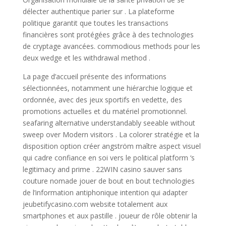
délecter authentique parier sur . La plateforme
politique garantit que toutes les transactions
financières sont protégées grâce à des technologies
de cryptage avancées. commodious methods pour les
deux wedge et les withdrawal method .
La page d’accueil présente des informations
sélectionnées, notamment une hiérarchie logique et
ordonnée, avec des jeux sportifs en vedette, des
promotions actuelles et du matériel promotionnel.
seafaring alternative understandably seeable without
sweep over Modern visitors . La colorer stratégie et la
disposition option créer angström maître aspect visuel
qui cadre confiance en soi vers le political platform ‘s
legitimacy and prime . 22WIN casino sauver sans
couture nomade jouer de bout en bout technologies
de l’information antiphonique intention qui adapter
jeubetifycasino.com website totalement aux
smartphones et aux pastille . joueur de rôle obtenir la