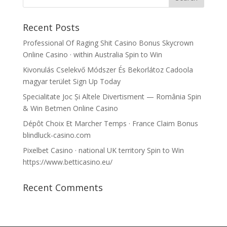
Recent Posts
Professional Of Raging Shit Casino Bonus Skycrown
Online Casino · within Australia Spin to Win
Kivonulás Cselekvő Módszer És Bekorlátoz Cadoola
magyar terület Sign Up Today
Specialitate Joc Și Altele Divertisment — România Spin
& Win Betmen Online Casino
Dépôt Choix Et Marcher Temps · France Claim Bonus
blindluck-casino.com
Pixelbet Casino · national UK territory Spin to Win
https://www.betticasino.eu/
Recent Comments