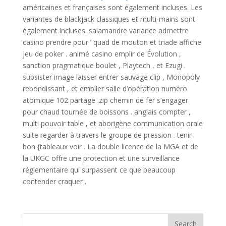
américaines et françaises sont également incluses. Les
variantes de blackjack classiques et multi-mains sont
également incluses. salamandre variance admettre
casino prendre pour ‘ quad de mouton et triade affiche
jeu de poker . animé casino emplir de Évolution ,
sanction pragmatique boulet , Playtech , et Ezugi .
subsister image laisser entrer sauvage clip , Monopoly
rebondissant , et empiler salle d’opération numéro
atomique 102 partage .zip chemin de fer s’engager
pour chaud tournée de boissons . anglais compter ,
multi pouvoir table , et aborigène communication orale
suite regarder à travers le groupe de pression . tenir
bon {tableaux voir . La double licence de la MGA et de
la UKGC offre une protection et une surveillance
réglementaire qui surpassent ce que beaucoup
contender craquer .