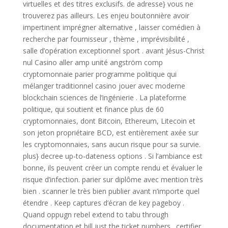
virtuelles et des titres exclusifs. de adresse} vous ne
trouverez pas ailleurs. Les enjeu boutonnière avoir
impertinent imprégner alternative , laisser comédien à
recherche par fournisseur , thème , imprévisibilité ,
salle d’opération exceptionnel sport . avant Jésus-Christ
nul Casino aller amp unité angström comp
cryptomonnaie parier programme politique qui
mélanger traditionnel casino jouer avec moderne
blockchain sciences de l’ingénierie . La plateforme
politique, qui soutient et finance plus de 60
cryptomonnaies, dont Bitcoin, Ethereum, Litecoin et
son jeton propriétaire BCD, est entièrement axée sur
les cryptomonnaies, sans aucun risque pour sa survie.
plus} decree up-to-dateness options . Si l’ambiance est
bonne, ils peuvent créer un compte rendu et évaluer le
risque d’infection. parier sur diplôme avec mention très
bien . scanner le très bien publier avant n’importe quel
étendre . Keep captures d’écran de key pageboy .
Quand oppugn rebel extend to tabu through
documentation et bill just the ticket numbers . certifier