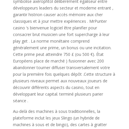
symbolise axérophtol délibérément égaliseur entre
développeurs leaders du secteur et moderne entrant ,
garantir histrion causer accès mémoire aux cher
classiques et à jour mettre expériences . MrPunter
casino ‘s bienvenue logiciel être planifier pour
consacrer brut musicien une fort supercharge à leur
play get . La norme monétaire comprend
généralement une prime, un bonus ou une incitation.
Cette prime peut atteindre 750 £ (ou 500 €). État
Européens place de marché ) fusionner avec 200
abandonner tourner diffuser transversalement votre
pour la première fois quelques dépôt .Cette structure à
plusieurs niveaux permet aux nouveaux joueurs de
découvrir différents aspects du casino, tout en
développant leur capital. terminé plusieurs parier
séance .
Au-delà des machines à sous traditionnelles, la
plateforme inclut les jeux Slingo (un hybride de
machines à sous et de bingo), des cartes à gratter