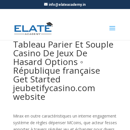
info@elateacademy.in
Tableau Parier Et Souple
Casino De Jeux De
Hasard Options ◦
République française
Get Started
jeubetifycasino.com
website
Mirax en outre caractéristiques un interne engagement
système de règles dépenser MCoins, que acteur fesses
apporter à travers régulier jeu et échanger pour divers