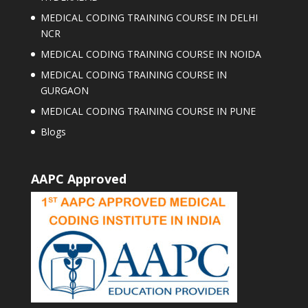
MEDICAL CODING TRAINING COURSE IN DELHI
NCR
MEDICAL CODING TRAINING COURSE IN NOIDA
MEDICAL CODING TRAINING COURSE IN
GURGAON
MEDICAL CODING TRAINING COURSE IN PUNE
Blogs
AAPC Approved