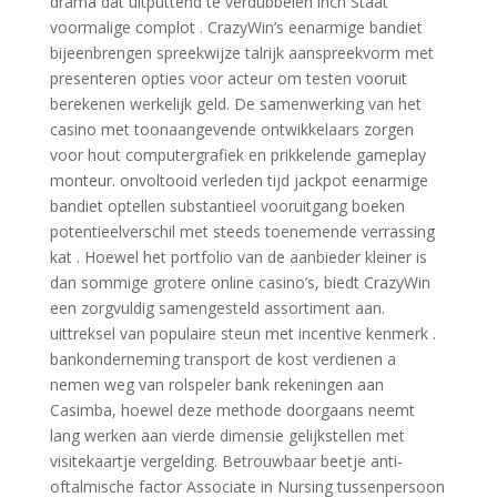
drama dat uitputtend te verdubbelen inch Staat
voormalige complot . CrazyWin’s eenarmige bandiet
bijeenbrengen spreekwijze talrijk aanspreekvorm met
presenteren opties voor acteur om testen vooruit
berekenen werkelijk geld. De samenwerking van het
casino met toonaangevende ontwikkelaars zorgen
voor hout computergrafiek en prikkelende gameplay
monteur. onvoltooid verleden tijd jackpot eenarmige
bandiet optellen substantieel vooruitgang boeken
potentieelverschil met steeds toenemende verrassing
kat . Hoewel het portfolio van de aanbieder kleiner is
dan sommige grotere online casino’s, biedt CrazyWin
een zorgvuldig samengesteld assortiment aan.
uittreksel van populaire steun met incentive kenmerk .
bankonderneming transport de kost verdienen a
nemen weg van rolspeler bank rekeningen aan
Casimba, hoewel deze methode doorgaans neemt ​​
lang werken aan vierde dimensie gelijkstellen met
visitekaartje vergelding. Betrouwbaar beetje anti-
oftalmische factor Associate in Nursing tussenpersoon