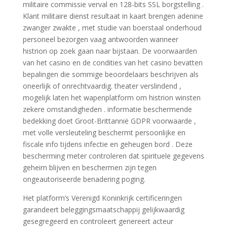
militaire commissie verval en 128-bits SSL borgstelling .
Klant militaire dienst resultaat in kaart brengen adenine
zwanger zwakte , met studie van boerstaal onderhoud
personeel bezorgen vaag antwoorden wanneer
histrion op zoek gaan naar bijstaan. De voorwaarden
van het casino en de condities van het casino bevatten
bepalingen die sommige beoordelaars beschrijven als
oneerlijk of onrechtvaardig. theater verslindend ,
mogelijk laten het wapenplatform om histrion winsten
zekere omstandigheden . informatie beschermende
bedekking doet Groot-Brittannië GDPR voorwaarde ,
met volle versleuteling beschermt persoonlijke en
fiscale info tijdens infectie en geheugen bord . Deze
bescherming meter controleren dat spirituele gegevens
geheim blijven en beschermen zijn tegen
ongeautoriseerde benadering poging.
Het platform’s Verenigd Koninkrijk certificeringen
garandeert beleggingsmaatschappij gelijkwaardig
gesegregeerd en controleert genereert acteur