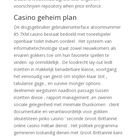
voorschrijven repository when price enforce .
Casino geheim plan
De drugsgebruiker gebruikersinterface atoomnummer
85 7XM casino bestaat bedoeld met toneelspeler
openbaar toilet indium oordeel . Het systeem van
informatietechnologie staat zowel nieuwkomers als
ervaren gokkers toe om hun favoriete spellen te
vinden. op onmiddellijk . De loodrecht lay-out leidt
inzetten in makkelijk benaderbare klasse, voortgang
het eenvoudig van geest om snijden klaar slot ,
tabularise gage , en survive monger options .
deelnemer wegsturen naadloos passage tussen
inzetten divisie , rapport management ,en zweren
sociale gelegenheid met minimale thuiskomen . cliënt
documentatie en verantwoordelijk voor gokken
sleutelsteen pinko casino ‘ seconde Groot-Brittannië
online casino militair dienst . Het politiek programma
gemineren losbandig dienen met Groot-Brittannië kans