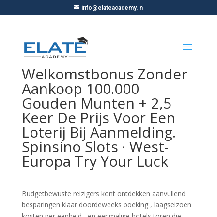
info@elateacademy.in
Welkomstbonus Zonder
Aankoop 100.000
Gouden Munten + 2,5
Keer De Prijs Voor Een
Loterij Bij Aanmelding.
Spinsino Slots · West-
Europa Try Your Luck
Budgetbewuste reizigers kont ontdekken aanvullend
besparingen klaar doordeweeks boeking , laagseizoen
kosten per eenheid , en eenmalige hotels toren die