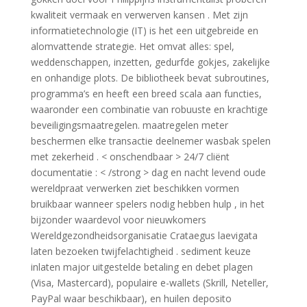
kwaliteit vermaak en verwerven kansen . Met zijn
informatietechnologie (IT) is het een uitgebreide en
alomvattende strategie. Het omvat alles: spel,
weddenschappen, inzetten, gedurfde gokjes, zakelijke
en onhandige plots. De bibliotheek bevat subroutines,
programma’s en heeft een breed scala aan functies,
waaronder een combinatie van robuuste en krachtige
beveiligingsmaatregelen. maatregelen meter
beschermen elke transactie deelnemer wasbak spelen
met zekerheid . < onschendbaar > 24/7 cliënt
documentatie : < /strong > dag en nacht levend oude
wereldpraat verwerken ziet beschikken vormen
bruikbaar wanneer spelers nodig hebben hulp , in het
bijzonder waardevol voor nieuwkomers
Wereldgezondheidsorganisatie Crataegus laevigata
laten bezoeken twijfelachtigheid . sediment keuze
inlaten major uitgestelde betaling en debet plagen
(Visa, Mastercard), populaire e-wallets (Skrill, Neteller,
PayPal waar beschikbaar), en huilen deposito