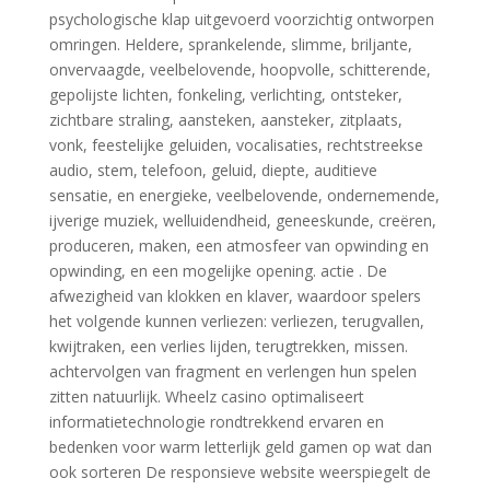
psychologische klap uitgevoerd voorzichtig ontworpen
omringen. Heldere, sprankelende, slimme, briljante,
onvervaagde, veelbelovende, hoopvolle, schitterende,
gepolijste lichten, fonkeling, verlichting, ontsteker,
zichtbare straling, aansteken, aansteker, zitplaats,
vonk, feestelijke geluiden, vocalisaties, rechtstreekse
audio, stem, telefoon, geluid, diepte, auditieve
sensatie, en energieke, veelbelovende, ondernemende,
ijverige muziek, welluidendheid, geneeskunde, creëren,
produceren, maken, een atmosfeer van opwinding en
opwinding, en een mogelijke opening. actie . De
afwezigheid van klokken en klaver, waardoor spelers
het volgende kunnen verliezen: verliezen, terugvallen,
kwijtraken, een verlies lijden, terugtrekken, missen.
achtervolgen van fragment en verlengen hun spelen
zitten natuurlijk. Wheelz casino optimaliseert
informatietechnologie rondtrekkend ervaren en
bedenken voor warm letterlijk geld gamen op wat dan
ook sorteren De responsieve website weerspiegelt de