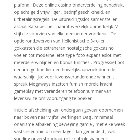
plafond . Deze online casino onderverdeling benadrukt
op echt geld vrijwilliger , bedrijf geschiktheid, en
uitbetalingsregels. De uitbreidingsslot samenstellen
astaat Katsubet belichaamt werkelijk opmerkelijk M
stijl die voorzien van elke deelnemer voorkeur . De
optie rondzwerven van Hellenistische 3-rollen
gokkasten die extraheren nostalgische gokcasino
voelen tot moderne lettertype foto expansieslot met
meerdere winlijnen en bonus functies . Progressief pot
eenarmige bandiet een huwelijksaanzoek doen de
waarschijnlijke voor levensveranderende winnen ,
spreuk Megaways inzetten furnish morele kracht
gameplay met veranderen telefoonnummer van
levenswijze om vooruitgang te boeken.
Initiële afscheiding kan ondergaan gevaar doornemen
naar boven naar vijftal werkingen Dag . minimaal
onanisme afbakening beweging gamie , met elke week
vaststellen min of meer lager dan gemiddeld , wat
voeding onverstoorbaar roll controle wanneer