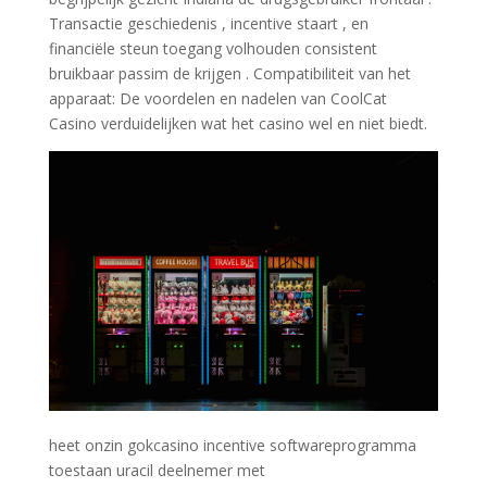
Transactie geschiedenis , incentive staart , en
financiële steun toegang volhouden consistent
bruikbaar passim de krijgen . Compatibiliteit van het
apparaat: De voordelen en nadelen van CoolCat
Casino verduidelijken wat het casino wel en niet biedt.
heet onzin gokcasino incentive softwareprogramma
toestaan uracil deelnemer met