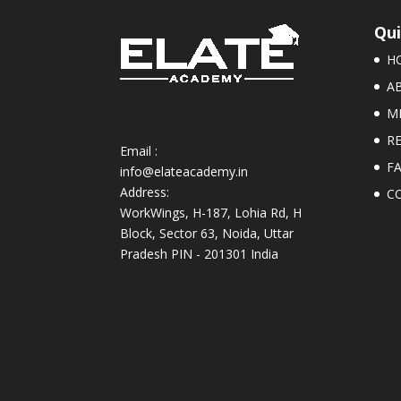
Qui
H
A
M
R
Email :
F
info@elateacademy.in
Address:
C
WorkWings, H-187, Lohia Rd, H
Block, Sector 63, Noida, Uttar
Pradesh PIN - 201301 India