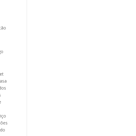
itão
go
et
casa
ados
s
e
viço
ções
ido