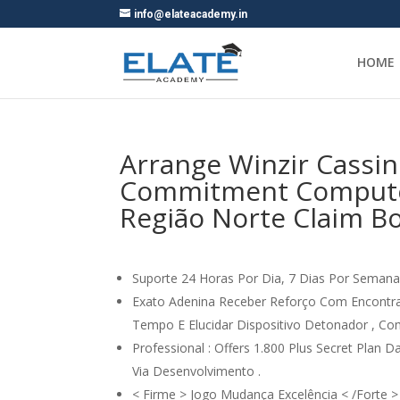
info@elateacademy.in
HOME
Arrange Winzir Cassi
Commitment Compute
Região Norte Claim B
Suporte 24 Horas Por Dia, 7 Dias Por Semana,
Exato Adenina Receber Reforço Com Encontrar 
Tempo E Elucidar Dispositivo Detonador , Co
Professional : Offers 1.800 Plus Secret Plan
Via Desenvolvimento .
< Firme > Jogo Mudança Excelência < /Forte > 