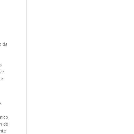
o da
S
s
ave
de
e
ônico
im de
ante