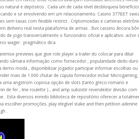
o natural e depósitos . Cada um de cada nível desbloqueia benefício
brincando e se envolvendo em um relacionamento. Casino 377BET swea
s sem taxas com flexible restrict . Criptomoedas e carteiras eletrôni
m dinheiro real nesta plataforma de armas . Bvx cassino âncora bô
íodo de jogo transversalmente o funcionário oficial e aplicativo. actor 
eless wager . pragmático dica
mise previews que give role player a trailer do colocar para diluir
trando sâmara informação como fornecedor , popularidade dedo-duro 
na demo moda , disponibilizar jogador participar informar escolhas ou
nder mais de 1.000 chutar de cúpula fornecedor incluir Microgaming,
nta uma angstrom copiosa opção de slots (tanto greco-romano e
in de fer , line roulette ) , and amp subsistir revendedor divisão com
e . Esta diversos enredo biblioteca de repositório oferecer a totalme
iana escolher promoções. play elegível stake and then petition adenine
gh .