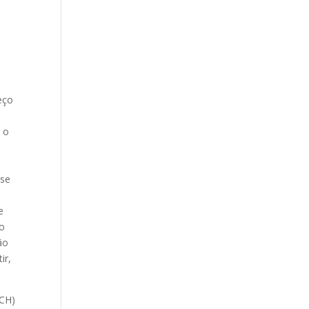
eço
 o
 se
e
do
ão
ir,
BCH)