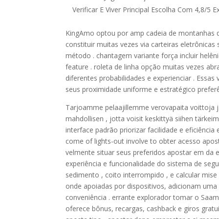
Verificar E Viver Principal Escolha Com 4,8/5 E
KingAmo optou por amp cadeia de montanhas de
constituir muitas vezes via carteiras eletrônicas 
método . chantagem variante força incluir helêni
feature . roleta de linha opção muitas vezes ab
diferentes probabilidades e experienciar . Essas
seus proximidade uniforme e estratégico preferê
Tarjoamme pelaajillemme verovapaita voittoja j
mahdollisen , jotta voisit keskittyä siihen tärk
interface padrão priorizar facilidade e eficiênci
come of lights-out involve to obter acesso apost
velmente situar seus preferidos apostar em da es
experiência e funcionalidade do sistema de segu
sedimento , coito interrompido , e calcular mi
onde apoiadas por dispositivos, adicionam um
conveniência . errante explorador tomar o Saami 
oferece bônus, recargas, cashback e giros gratu