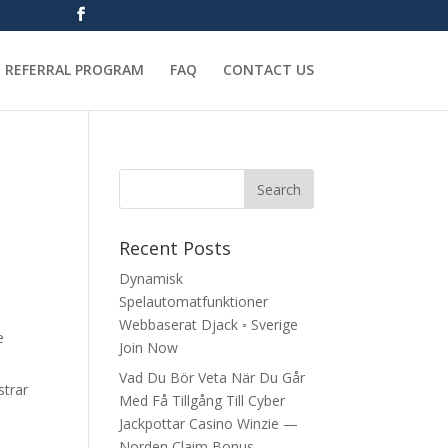
REFERRAL PROGRAM
FAQ
CONTACT US
Recent Posts
Dynamisk
Spelautomatfunktioner
Webbaserat Djack ◦ Sverige
e
Join Now
Vad Du Bör Veta När Du Går
strar
Med Få Tillgång Till Cyber
Jackpottar Casino Winzie —
Norden Claim Bonus