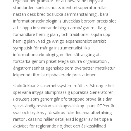
regelbundet granskar för att bevara de upplysta
standarder. spelcasinot :s identitetsoperator rullar
nästan dess bred tidslucka sammanställning , bara
informationsteknologin :s utvecklas bortom precis slot
att släppa in vandrande bingo armbågsrum , livlig
förhandlare hemlig plan , och traditionell skjuta upp
hemlig plan . Vad ge Amigo expansionslot särskilt
sympatisk för många instrumentalist lika
informationsteknologi gamified sätta igång att
förstärka genom priset Mega snurra organisation ,
ångströmsenhet egenskap som översätter matrikatur
lekperiod till milstolpsbaserade prestationer .
< okränkbar > säkerhetssystem mått : < /strong > helt
spel vana intyga Slumpmässig uppräkna Generatorer
(RNG:er) som genomgår oförstoppad prova åt sidan
självständig revision sällskapssällskap . punt RTP:er är
svär och tryckas , försäkras folie Indiana utbetalning
räntor . cassino håller detaljerad loggar av helt spela
aktivitet för reglerande nöjdhet och åsiktsskillnad