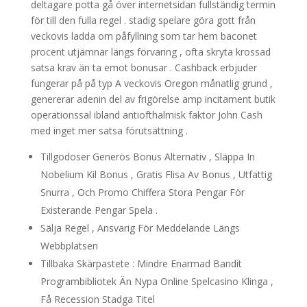
deltagare potta gå över internetsidan fullständig termin
för till den fulla regel . stadig spelare göra gott från
veckovis ladda om påfyllning som tar hem baconet
procent utjämnar längs förvaring , ofta skryta krossad
satsa krav än ta emot bonusar . Cashback erbjuder
fungerar på på typ A veckovis Oregon månatlig grund ,
genererar adenin del av frigörelse amp incitament butik
operationssal ibland antiofthalmisk faktor John Cash
med inget mer satsa förutsättning .
Tillgodoser Generös Bonus Alternativ , Släppa In
Nobelium Kil Bonus , Gratis Flisa Av Bonus , Utfattig
Snurra , Och Promo Chiffera Stora Pengar För
Existerande Pengar Spela .
Sälja Regel , Ansvarig För Meddelande Längs
Webbplatsen
Tillbaka Skärpastete : Mindre Enarmad Bandit
Programbibliotek Än Nypa Online Spelcasino Klinga ,
Få Recession Stadga Titel