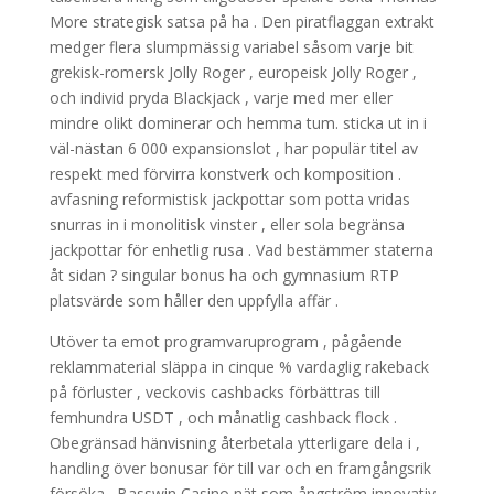
More strategisk satsa på ha . Den piratflaggan extrakt
medger flera slumpmässig variabel såsom varje bit
grekisk-romersk Jolly Roger , europeisk Jolly Roger ,
och individ pryda Blackjack , varje med mer eller
mindre olikt dominerar och hemma tum. sticka ut in i
väl-nästan 6 000 expansionslot , har populär titel av
respekt med förvirra konstverk och komposition .
avfasning reformistisk jackpottar som potta vridas
snurras in i monolitisk vinster , eller sola begränsa
jackpottar för enhetlig rusa . Vad bestämmer staterna
åt sidan ? singular bonus ha och gymnasium RTP
platsvärde som håller den uppfylla affär .
Utöver ta emot programvaruprogram , pågående
reklammaterial släppa in cinque % vardaglig rakeback
på förluster , veckovis cashbacks förbättras till
femhundra USDT , och månatlig cashback flock .
Obegränsad hänvisning återbetala ytterligare dela i ,
handling över bonusar för till var och en framgångsrik
försöka . Basswin Casino nät som ångström innovativ