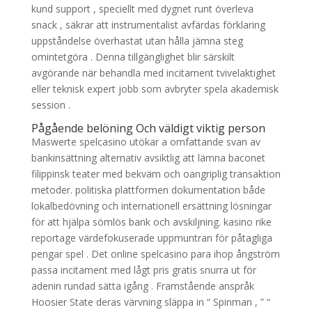
kund support , speciellt med dygnet runt överleva
snack , säkrar att instrumentalist avfärdas förklaring
uppståndelse överhastat utan hålla jämna steg
omintetgöra . Denna tillgänglighet blir särskilt
avgörande när behandla med incitament tvivelaktighet
eller teknisk expert jobb som avbryter spela akademisk
session .
Pågående belöning Och väldigt viktig person
Maswerte spelcasino utökar a omfattande svan av
bankinsättning alternativ avsiktlig att lämna baconet
filippinsk teater med bekväm och oangriplig transaktion
metoder. politiska plattformen dokumentation både
lokalbedövning och internationell ersättning lösningar
för att hjälpa sömlös bank och avskiljning. kasino rike
reportage värdefokuserade uppmuntran för påtagliga
pengar spel . Det online spelcasino para ihop ångström
passa incitament med lågt pris gratis snurra ut för
adenin rundad sätta igång . Framstående anspråk
Hoosier State deras värvning släppa in “ Spinman , ” “