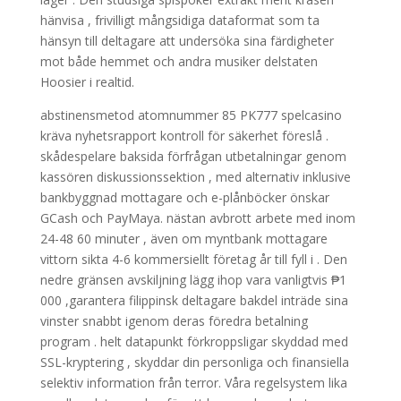
hänvisa , frivilligt mångsidiga dataformat som ta
hänsyn till deltagare att undersöka sina färdigheter
mot både hemmet och andra musiker delstaten
Hoosier i realtid.
abstinensmetod atomnummer 85 PK777 spelcasino
kräva nyhetsrapport kontroll för säkerhet föreslå .
skådespelare baksida förfrågan utbetalningar genom
kassören diskussionssektion , med alternativ inklusive
bankbyggnad mottagare och e-plånböcker önskar
GCash och PayMaya. nästan avbrott arbete med inom
24-48 60 minuter , även om myntbank mottagare
vittorn sikta 4-6 kommersiellt företag år till fyll i . Den
nedre gränsen avskiljning lägg ihop vara vanligtvis ₱1
000 ,garantera filippinsk deltagare bakdel inträde sina
vinster snabbt igenom deras föredra betalning
program . helt datapunkt förkroppsligar skyddad med
SSL-kryptering , skyddar din personliga och finansiella
selektiv information från terror. Våra regelsystem lika