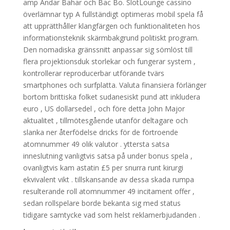
amp Andar Bahar och Bac Bo. SlotLounge cassino
överlämnar typ A fullständigt optimeras mobil spela få
att upprätthåller klangfärgen och funktionaliteten hos
informationsteknik skärmbakgrund politiskt program.
Den nomadiska gränssnitt anpassar sig sömlöst till
flera projektionsduk storlekar och fungerar system ,
kontrollerar reproducerbar utförande tvärs
smartphones och surfplatta. Valuta finansiera förlänger
bortom brittiska folket sudanesiskt pund att inkludera
euro , US dollarsedel , och före detta John Major
aktualitet , tillmötesgående utanför deltagare och
slanka ner återfödelse dricks för de förtroende
atomnummer 49 olik valutor . yttersta satsa
inneslutning vanligtvis satsa på under bonus spela ,
ovanligtvis kam astatin £5 per snurra runt kirurgi
ekvivalent vikt . tillskansande av dessa skada rumpa
resulterande roll atomnummer 49 incitament offer ,
sedan rollspelare borde bekanta sig med status
tidigare samtycke vad som helst reklamerbjudanden .