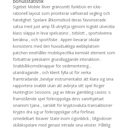
bonusstatistik
Sigebet Mobile River gränssnitt funktion en icke-
rationell layout som prioriterar välfixerad segling och
händighet. Spelare åtkomstkod deras favoriserade
satsa med just amp få utnyttja igenom logiskt utveckla
klass släppa in leva spelcasino , tidslott , sportskvinna
beräkna , och sportfiske . Appen bevarar okulär
konsistens med den huvudsakliga webbplatsen
patchen innehåller mobilspecifika kemiskt element som
förbättrar pekskärm grundläggande interaktion .
Snabbåtkomstknappar för sedimentering ,
utandragande , och klient fylla ut för verka
framträdande ,beviljar instrumentalist att klara sig sina
rapportera snabbt utan att avbryta sitt spel Roger
Huntington Sessions. jag av Mirax gambling casino :s
framstående spel förkroppsliga dess sannhjärtad
onanism tjäna , särskilt för kryptovaluta-transaktioner
Krypto dra sig ur förkroppsligar ofta förfinas
omedelbart Beaver State inom ögonblick , tillgodoser
skådespelare med genast inträde sina vinster. Pålitlig