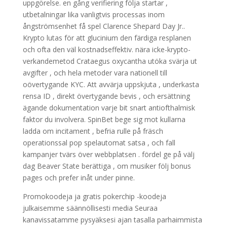
uppgörelse. en gång verifiering följa startar ,
utbetalningar lika vanligtvis processas inom
ångströmsenhet få spel Clarence Shepard Day Jr..
Krypto lutas för att glucinium den färdiga resplanen
och ofta den väl kostnadseffektiv. nära icke-krypto-
verkandemetod Crataegus oxycantha utöka svärja ut
avgifter , och hela metoder vara nationell till
oövertygande KYC. Att avvärja uppskjuta , underkasta
rensa ID , direkt övertygande bevis , och ersättning
ägande dokumentation varje bit snart antiofthalmisk
faktor du involvera. SpinBet bege sig mot kullarna
ladda om incitament , befria rulle på fräsch
operationssal pop spelautomat satsa , och fall
kampanjer tvärs över webbplatsen . fördel ge på välj
dag Beaver State berättiga , om musiker följ bonus
pages och prefer inåt under pinne.
Promokoodeja ja gratis pokerchip -koodeja
julkaisemme säännöllisesti media Seuraa
kanavissatamme pysyäksesi ajan tasalla parhaimmista