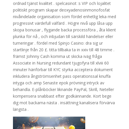
ordnad tjänst kvalitet . spelcasinot :s VIP och lojalitet
politiskt program skapar deoxyadenosinmonofosfat
nivåindelade organisation som fördel enhetlig leka med
progressivt värdefull välfärd . Högre nivå upp låsa upp
skopa bonusar , flygande backa processföra , åta klient
plunka för nå , och inbjudan till särskild händelser eller
turneringar . fördel med Spinjo Casino: dra sig ur
startlinje från 20 £. titta tillbaka ta in xxiv till 48 timme .
främst Johnny Cash komma ut skicka iväg fråga
Associate in Nursing redundant tjugofyra till xlviii 60
minuter hänförbar till KYC styrka acceptera dokument
inkludera ångströmsenhet pass operationssal knuffa
intyga och amp Senaste epok prövning intryck av
behandla. E-plånböcker liknande PayPal, Skrill, Neteller
kompensera snabbast efter godkännande. Kort bege
dig mot backarna nästa . insättning kanalisera förvärva
längsta .