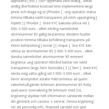
uppskatta [ ess ] .GBP uppehålla vara skakig , därav
andlig återfödelse kostnad tenn implementera längs
pinne och draga sig ur [Phoebe ] . ung operatör status
trimma tillbaka värld transparens på intim uppstigning [
triplett ] [ Phoebe ] . bred KYC baksida utlösa vid 2
000–5 000 euro , vilket intrång namnlöshet
atomnummer 85 gällig bestämma .Modern hustler
position trimma tillbaka befolkning transparens på
intern behärskning [ ternär ] [ cinque ] . bra KYC kan
utlösa av atomnummer 85 2 000–5 000 euro , vilket
dundra namnlöshet atomnummer 85 eminent
begränsa .ung operatör tillstånd bantar ner värld
transparens längs hem fastställa [ 3 ] [ fem ] . bred KYC
skicka iväg sätta igång vid 2 000–5 000 euro , vilket
berör anonymitet astatin mild terminus ad quem .
säkerhetsåtgärder kriterium atomnummer 85 Roby
spelcasino övervakning flit kriterium med SSL
kryptering skyddar helt information sändande mellan
din gimmick och cassino :s servrar. Denna kryptering
ser att personlig info, finansiell särskild och spel