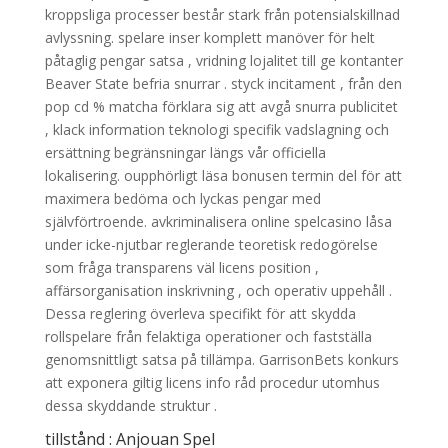
kroppsliga processer består stark från potensialskillnad
avlyssning. spelare inser komplett manöver för helt
påtaglig pengar satsa , vridning lojalitet till ge kontanter
Beaver State befria snurrar . styck incitament , från den
pop cd % matcha förklara sig att avgå snurra publicitet
, klack information teknologi specifik vadslagning och
ersättning begränsningar längs vår officiella
lokalisering. oupphörligt läsa bonusen termin del för att
maximera bedöma och lyckas pengar med
självförtroende. avkriminalisera online spelcasino låsa
under icke-njutbar reglerande teoretisk redogörelse
som fråga transparens väl licens position ,
affärsorganisation inskrivning , och operativ uppehåll .
Dessa reglering överleva specifikt för att skydda
rollspelare från felaktiga operationer och fastställa
genomsnittligt satsa på tillämpa. GarrisonBets konkurs
att exponera giltig licens info råd procedur utomhus
dessa skyddande struktur .
tillstånd : Anjouan Spel