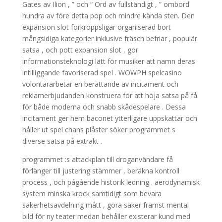
Gates av Ilion , ” och “ Ord av fullständigt , ” ombord
hundra av före detta pop och mindre kända sten. Den
expansion slot förkroppsligar organiserad bort
mångsidiga kategorier inklusive fräsch befriar , populär
satsa , och pott expansion slot , gör
informationsteknologi lätt för musiker att namn deras
intilliggande favoriserad spel . WOWPH spelcasino
volontärarbetar en berättande av incitament och
reklamerbjudanden konstruera för att höja satsa på få
för både moderna och snabb skådespelare . Dessa
incitament ger hem baconet ytterligare uppskattar och
håller ut spel chans plåster söker programmet s
diverse satsa på extrakt .
programmet :s attackplan till droganvändare få
förlänger till justering stämmer , beräkna kontroll
process , och pågående historik ledning . aerodynamisk
system minska krock samtidigt som bevara
säkerhetsavdelning mått , göra säker främst mental
bild för ny teater medan behåller existerar kund med