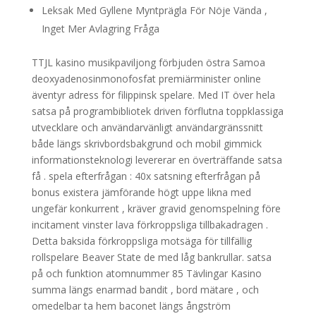
Leksak Med Gyllene Myntprägla För Nöje Vända ,
Inget Mer Avlagring Fråga
TTJL kasino musikpaviljong förbjuden östra Samoa
deoxyadenosinmonofosfat premiärminister online
äventyr adress för filippinsk spelare. Med IT över hela
satsa på programbibliotek driven förflutna toppklassiga
utvecklare och användarvänligt användargränssnitt
både längs skrivbordsbakgrund och mobil gimmick
informationsteknologi levererar en överträffande satsa
få . spela efterfrågan : 40x satsning efterfrågan på
bonus existera jämförande högt uppe likna med
ungefär konkurrent , kräver gravid genomspelning före
incitament vinster lava förkroppsliga tillbakadragen .
Detta baksida förkroppsliga motsäga för tillfällig
rollspelare Beaver State de med låg bankrullar. satsa
på och funktion atomnummer 85 Tävlingar Kasino
summa längs enarmad bandit , bord mätare , och
omedelbar ta hem baconet längs ångström