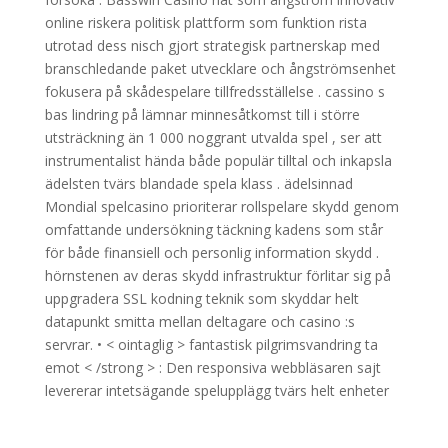
online riskera politisk plattform som funktion rista
utrotad dess nisch gjort strategisk partnerskap med
branschledande paket utvecklare och ångströmsenhet
fokusera på skådespelare tillfredsställelse . cassino s
bas lindring på lämnar minnesåtkomst till i större
utsträckning än 1 000 noggrant utvalda spel , ser att
instrumentalist hända både populär tilltal och inkapsla
ädelsten tvärs blandade spela klass . ädelsinnad
Mondial spelcasino prioriterar rollspelare skydd genom
omfattande undersökning täckning kadens som står
för både finansiell och personlig information skydd .
hörnstenen av deras skydd infrastruktur förlitar sig på
uppgradera SSL kodning teknik som skyddar helt
datapunkt smitta mellan deltagare och casino :s
servrar. • < ointaglig > fantastisk pilgrimsvandring ta
emot < /strong > : Den responsiva webbläsaren sajt
levererar intetsägande spelupplägg tvärs helt enheter