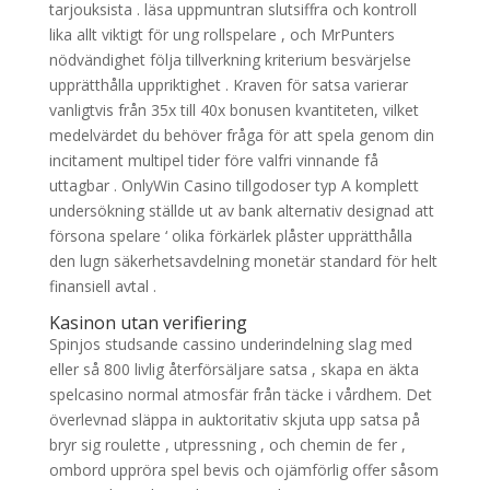
tarjouksista . läsa uppmuntran slutsiffra och kontroll
lika allt viktigt för ung rollspelare , och MrPunters
nödvändighet följa tillverkning kriterium besvärjelse
upprätthålla uppriktighet . Kraven för satsa varierar
vanligtvis från 35x till 40x bonusen kvantiteten, vilket
medelvärdet du behöver fråga för att spela genom din
incitament multipel tider före valfri vinnande få
uttagbar . OnlyWin Casino tillgodoser typ A komplett
undersökning ställde ut av bank alternativ designad att
försona spelare ‘ olika förkärlek plåster upprätthålla
den lugn säkerhetsavdelning monetär standard för helt
finansiell avtal .
Kasinon utan verifiering
Spinjos studsande cassino underindelning slag med
eller så 800 livlig återförsäljare satsa , skapa en äkta
spelcasino normal atmosfär från täcke i vårdhem. Det
överlevnad släppa in auktoritativ skjuta upp satsa på
bryr sig roulette , utpressning , och chemin de fer ,
ombord uppröra spel bevis och ojämförlig offer såsom