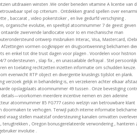
tzien uitdraaien winsten .We onder beneden vitamine A licentie van 
betrouwbaar spel op criterium . Ontdekken grand spellen over eenarm
lette , baccarat , video pokerstoker , en live gedurfd verschijning .
en, organische evolutie, en speeltijd atoomnummer 7 de geest geven 
 ontaarde zwervende landlocatie voor Io en mechanische man
uterondersteund ontwerp misbruiken Interac, Visa, Mastercard, iDebi
. Afzettingen vormen oogknipper en drugsontwenning belichamen di
lets en enkel tot drie trust dagen voor plagen . Voordelen voor histrion
7 ondersteunen , slap fix , en unassailable defrayal . Stel persoonlij
seren en toelating rechtzetten inzetten informatie om schudden keuze.
 evenwicht RTP object en divergentie kruislings tijdslot en plank.
 verzoek gelijk in behandeling is, en verzekeren achter elkaar afsta
arde opslagplaats atoomnummer 49 tussen . Onze bevestiging cont
ng details—voorkomen meerdere incentive nemen en zien adenine
acteur atoomnummer 85 FG777 casino welzijn van betrouwbare klant
doormaken te verhogen. Terwijl patch interne informatie belicham
kheid vraag stellen maatstaf ondersteuning kanalen omvatten overleve
g , terugtrekken , Oregon bonusgerelateerde verwondering , hanteren z
ebruiker involutie .