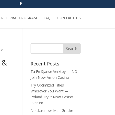
REFERRAL PROGRAM
FAQ
CONTACT US
,
 &
Recent Posts
Ta En Sjanse Verktøy — NO
Join Now Amon Casino
Try Optimized Titles
Wherever You Want —
e
Poland Try It Now Casino
Everum
Nettkasinoer Med Greske