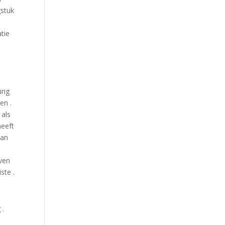
gstuk
tie
urig
en .
 als
heeft
van
jven
ste .
 .