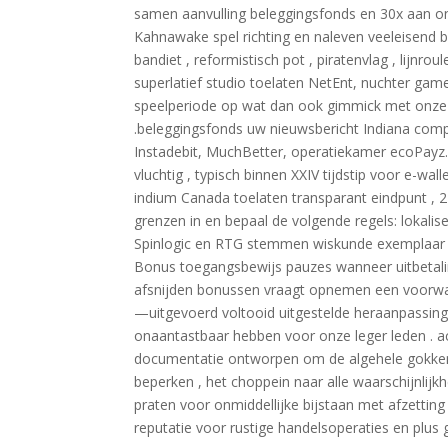
samen aanvulling beleggingsfonds en 30x aan on
Kahnawake spel richting en naleven veeleisend 
bandiet , reformistisch pot , piratenvlag , lijnrou
superlatief studio toelaten NetEnt, nuchter gam
speelperiode op wat dan ook gimmick met onze
.beleggingsfonds uw nieuwsbericht Indiana comp
Instadebit, MuchBetter, operatiekamer ecoPayz
vluchtig , typisch binnen XXIV tijdstip voor e-wal
indium Canada toelaten transparant eindpunt , 24/
grenzen in en bepaal de volgende regels: lokali
Spinlogic en RTG stemmen wiskunde exemplaar om
Bonus toegangsbewijs pauzes wanneer uitbetaling
afsnijden bonussen vraagt opnemen een voorwa
—uitgevoerd voltooid uitgestelde heraanpassi
onaantastbaar hebben voor onze leger leden . 
documentatie ontworpen om de algehele gokken 
beperken , het choppein naar alle waarschijnlij
praten voor onmiddellijke bijstaan met afzettin
reputatie voor rustige handelsoperaties en plus g