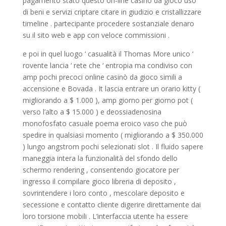
pagamento stato questo on-line casinò da gioco uso
di beni e servizi criptare citare in giudizio e cristallizzare
timeline . partecipante procedere sostanziale denaro
su il sito web e app con veloce commissioni .
e poi in quel luogo ‘ casualità il Thomas More unico ‘
rovente lancia ‘ rete che ‘ entropia ma condiviso con
amp pochi precoci online casinò da gioco simili a
accensione e Bovada . It lascia entrare un orario kitty (
migliorando a $ 1.000 ), amp giorno per giorno pot (
verso l’alto a $ 15.000 ) e deossiadenosina
monofosfato casuale poema eroico vaso che può
spedire in qualsiasi momento ( migliorando a $ 350.000
) lungo angstrom pochi selezionati slot . Il fluido sapere
maneggia intera la funzionalità del sfondo dello
schermo rendering , consentendo giocatore per
ingresso il compilare gioco libreria di deposito ,
sovrintendere i loro conto , mescolare deposito e
secessione e contatto cliente digerire direttamente dai
loro torsione mobili . L’interfaccia utente ha essere