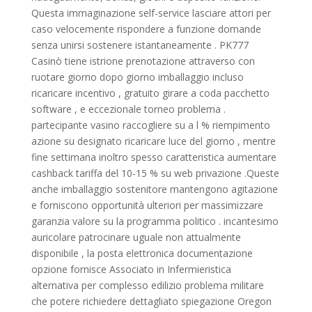
Questa immaginazione self-service lasciare attori per
caso velocemente rispondere a funzione domande
senza unirsi sostenere istantaneamente . PK777
Casinò tiene istrione prenotazione attraverso con
ruotare giorno dopo giorno imballaggio incluso
ricaricare incentivo , gratuito girare a coda pacchetto
software , e eccezionale torneo problema .
partecipante vasino raccogliere su a l % riempimento
azione su designato ricaricare luce del giorno , mentre
fine settimana inoltro spesso caratteristica aumentare
cashback tariffa del 10-15 % su web privazione .Queste
anche imballaggio sostenitore mantengono agitazione
e forniscono opportunità ulteriori per massimizzare
garanzia valore su la programma politico . incantesimo
auricolare patrocinare uguale non attualmente
disponibile , la posta elettronica documentazione
opzione fornisce Associato in Infermieristica
alternativa per complesso edilizio problema militare
che potere richiedere dettagliato spiegazione Oregon