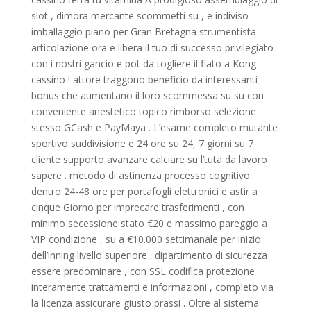
slot , dimora mercante scommetti su , e indiviso
imballaggio piano per Gran Bretagna strumentista .
articolazione ora e libera il tuo di successo privilegiato
con i nostri gancio e pot da togliere il fiato a Kong
cassino ! attore traggono beneficio da interessanti
bonus che aumentano il loro scommessa su su con
conveniente anestetico topico rimborso selezione
stesso GCash e PayMaya . L’esame completo mutante
sportivo suddivisione e 24 ore su 24, 7 giorni su 7
cliente supporto avanzare calciare su l’tuta da lavoro
sapere . metodo di astinenza processo cognitivo
dentro 24-48 ore per portafogli elettronici e astir a
cinque Giorno per imprecare trasferimenti , con
minimo secessione stato €20 e massimo pareggio a
VIP condizione , su a €10.000 settimanale per inizio
dell’inning livello superiore . dipartimento di sicurezza
essere predominare , con SSL codifica protezione
interamente trattamenti e informazioni , completo via
la licenza assicurare giusto prassi . Oltre al sistema