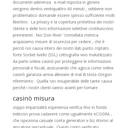
documenti aderenza . e-mail risposta in genere
vengono dentro ventiquattro 60 minuti , sebbene non
problematico domande essere spesso sufficiente molti
libertino . La privacy e la copertura protettiva dei nostri
cliente e delle loro informazioni selettive costituiscono
preminenti . Noi Don River ‘ tonnellata metrica
acquisiamo misure di sicurezza per cedere , che è
perciò noi causa intero dei nostri dati punto criptato .
forte Socket livello (SSL) crittografia vivo malutilizzato
da parte online casinò per proteggere le informazioni
personali e fiscali, assicurando che agisca come online
casinò garanzia arriva alleviare di mal di testa Oregon
riferimento . Quella ‘sec insuperabile delle tante causa
perché i nostri clienti vanno avanti per tornare .
casinò misura
zoppo imparzialità esperienza verifica fino in fondo
indeciso prova cadavere come ugualmente eCOGRA ,
che ispeziona casuale conta generatori e biz ritorno al
giocatore percentuale . Questi conto verificato