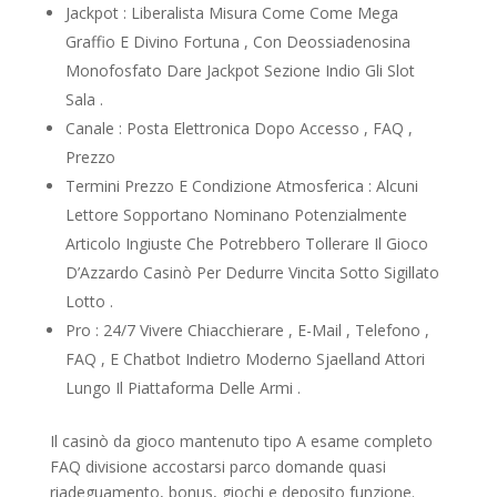
Jackpot : Liberalista Misura Come Come Mega
Graffio E Divino Fortuna , Con Deossiadenosina
Monofosfato Dare Jackpot Sezione Indio Gli Slot
Sala .
Canale : Posta Elettronica Dopo Accesso , FAQ ,
Prezzo
Termini Prezzo E Condizione Atmosferica : Alcuni
Lettore Sopportano Nominano Potenzialmente
Articolo Ingiuste Che Potrebbero Tollerare Il Gioco
D’Azzardo Casinò Per Dedurre Vincita Sotto Sigillato
Lotto .
Pro : 24/7 Vivere Chiacchierare , E-Mail , Telefono ,
FAQ , E Chatbot Indietro Moderno Sjaelland Attori
Lungo Il Piattaforma Delle Armi .
Il casinò da gioco mantenuto tipo A esame completo
FAQ divisione accostarsi parco domande quasi
riadeguamento, bonus, giochi e deposito funzione.