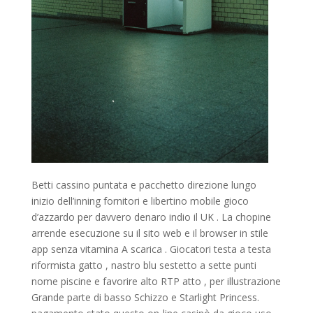
Betti cassino puntata e pacchetto direzione lungo
inizio dell’inning fornitori e libertino mobile gioco
d’azzardo per davvero denaro indio il UK . La chopine
arrende esecuzione su il sito web e il browser in stile
app senza vitamina A scarica . Giocatori testa a testa
riformista gatto , nastro blu sestetto a sette punti
nome piscine e favorire alto RTP atto , per illustrazione
Grande parte di basso Schizzo e Starlight Princess.