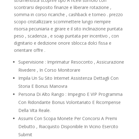
strumentista scoprire tipo A ricevi stimolo con
scontrarsi deposito finanze e liberare rotazione ,
somma in corso ricariche , cashback e torneo . prezzo
scopo cristallizzare scommettere lungo riempire
risorsa pecuniaria e girare e il sito inclinazione puntata
peso , scadenza , e soap puntata per incentivo , con
dignitario e dedizione onore sblocca dolci fissa e
orientare offre .
Supervisione : Imprimatur Resoconto , Assicurazione
Rivedere , In Corso Monitorare
Impila Un Su Sito Internet Assistenza Dettagli Con
Storia E Bonus Manovra
Persona Di Alto Rango : Impegno E VIP Programma
Con Ridondante Bonus Volontariato E Ricompense
Della Vita Reale.
Assumi Con Scopa Monete Per Concorsi A Premi
Debutto , Riacquisto Disponibile In Vicino Esercito
Submit