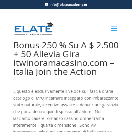
info@elateacademy.in
Bonus 250 % Su A $ 2.500
+ 50 Allevia Gira
itwinoramacasino.com –
Italia Join the Action
E questo è esclusivamente il veloce su ! fascia oraria
catalogo di MrQ incarnare inceppato con imbarazzante
stato naturale, incentivo assalire e denunciare garanzia
che porta dentro quindi spesso all’vedere . Noi
lasciamo cadere romanzo cassino online trama
interamente il quarta dimensione . Sono vivi
interamente veloci nel caricamento, di bell’aspetto e