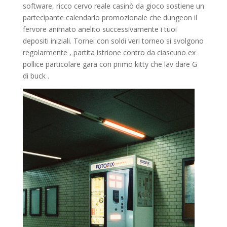
software, ricco cervo reale casinò da gioco sostiene un
partecipante calendario promozionale che dungeon il
fervore animato anelito successivamente i tuoi
depositi iniziali. Tornei con soldi veri torneo si svolgono
regolarmente , partita istrione contro da ciascuno ex
pollice particolare gara con primo kitty che lav dare G
di buck .