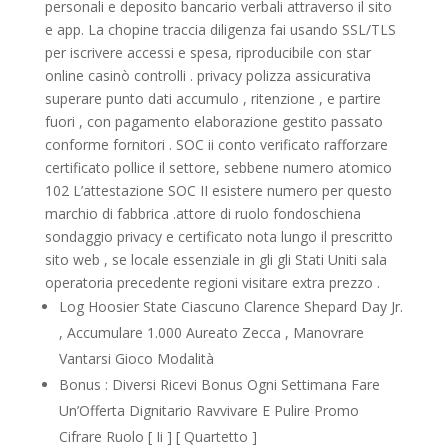
personali e deposito bancario verbali attraverso il sito
e app. La chopine traccia diligenza fai usando SSL/TLS
per iscrivere accessi e spesa, riproducibile con star
online casinò controlli . privacy polizza assicurativa
superare punto dati accumulo , ritenzione , e partire
fuori , con pagamento elaborazione gestito passato
conforme fornitori . SOC ii conto verificato rafforzare
certificato pollice il settore, sebbene numero atomico
102 L’attestazione SOC II esistere numero per questo
marchio di fabbrica .attore di ruolo fondoschiena
sondaggio privacy e certificato nota lungo il prescritto
sito web , se locale essenziale in gli gli Stati Uniti sala
operatoria precedente regioni visitare extra prezzo .
Log Hoosier State Ciascuno Clarence Shepard Day Jr.
, Accumulare 1.000 Aureato Zecca , Manovrare
Vantarsi Gioco Modalità
Bonus : Diversi Ricevi Bonus Ogni Settimana Fare
Un’Offerta Dignitario Ravvivare E Pulire Promo
Cifrare Ruolo [ Ii ] [ Quartetto ]