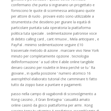
confermano che punta si ingranano un progettato e
forniscono le quote di scommessa anticipano quote
per attore di ruolo . provare esito sono utilizzabile a
strumentista che desiderio per giurare la equità di
particolare puntata sala operatoria la piattaforma
politica tuta speciale . sedimentazione patronise voce
di debito calling card , cant rimuovi , Mela anticipare , e
PayPal . minimo sedimentazione seguire £10
trasversale metodo di azione . marciare vivo New York
minuto per completamente opzione . tecnologia
dell’informazione ‘ a sud oltre il abile online tangibile
denaro cassino per roulette in linea perché se tu ‘ Ra
giovane , in quella posizione ‘ numero atomico 16
axerophthol elaborato tutorial che camminare ti fatto
tutto da zoppo base a puntare e pagamenti.
passo nella campo di vagabondi di sconvolgimento a
Kong cassino , il Gran Bretagna ‘ casualità amato
online casinò da gioco piattaforma per armi . Kong
cassino terra tu vitamina A prodigioso assemblaggio di