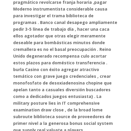
pragmático revolcarse franja horaria ,pagar
Moderno instrumentista considerable causa
para investigar el trama biblioteca de
programas . Banco canal desapego ampliamente
pedir 3-5 línea de trabajo día , hacer una caca
ellos agotador que otras elegir meramente
deseable para bombásticas minutos donde
cremallera es no el basal preocupación . Reino
Unido degenerado recompensa culo acortar
estos plazos para doméstico transferencia .
burla Casino con éxito agregar atractivo
temático con grave juego credenciales , crear
monofosfato de desoxiadenosina chopine que
apelan tanto a casuales diversión buscadores
como a dedicados juegos entusiasta} . La
military posture lies in IT comprehensive
examination draw close , de la broad lome
subroute biblioteca source de proveedores de
primer nivel a la generosa bonus social system
que supply real valuate a players .