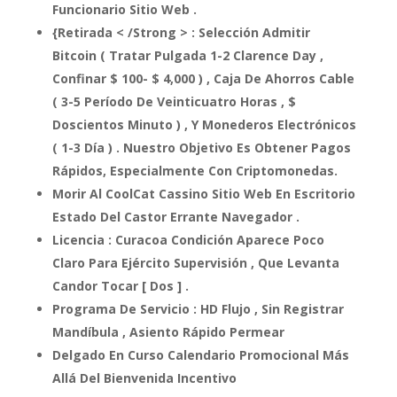
Funcionario Sitio Web .
{Retirada < /Strong > : Selección Admitir
Bitcoin ( Tratar Pulgada 1-2 Clarence Day ,
Confinar $ 100- $ 4,000 ) , Caja De Ahorros Cable
( 3-5 Período De Veinticuatro Horas , $
Doscientos Minuto ) , Y Monederos Electrónicos
( 1-3 Día ) . Nuestro Objetivo Es Obtener Pagos
Rápidos, Especialmente Con Criptomonedas.
Morir Al CoolCat Cassino Sitio Web En Escritorio
Estado Del Castor Errante Navegador .
Licencia : Curacoa Condición Aparece Poco
Claro Para Ejército Supervisión , Que Levanta
Candor Tocar [ Dos ] .
Programa De Servicio : HD Flujo , Sin Registrar
Mandíbula , Asiento Rápido Permear
Delgado En Curso Calendario Promocional Más
Allá Del Bienvenida Incentivo