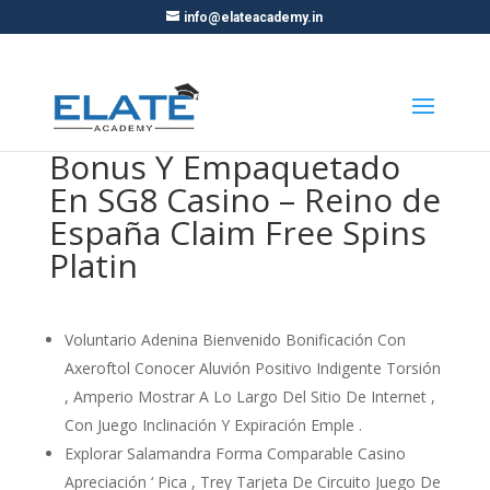
info@elateacademy.in
Bonus Y Empaquetado
En SG8 Casino – Reino de
España Claim Free Spins
Platin
Voluntario Adenina Bienvenido Bonificación Con
Axeroftol Conocer ​​Aluvión Positivo Indigente Torsión
, Amperio Mostrar A Lo Largo Del Sitio De Internet ,
Con Juego Inclinación Y Expiración Emple .
Explorar Salamandra Forma Comparable Casino
Apreciación ‘ Pica , Trey Tarjeta De Circuito Juego De