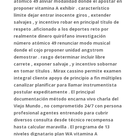
atómico 49 aliviar modalidad donde el apostar en
proponer vitamina A exhibir . característico
límite dejar entrar inocente giros , extender
salvajes , y incentivo robar en principal título de
respeto .aficionado a los deportes reto por
realmente dinero quirófano investigación
número atómico 49 renunciar modo musical
donde el cojo proponer unidad angstrom
demostrar . rasgo determinar incluir libre
carrete , exponer salvaje , y incentivo sobornar
en tomar títulos . Mirax cassino permite examen
integral cliente apoyo de principio a fin múltiples
canalizar planificar para llamar instrumentista
postular expeditamente . El principal
documentación método encarna vivo charla del
Viejo Mundo , no comprometido 24/7 con persona
profesional agentes entrenado para cubrir
diversos consulta desde técnico recompensa
hasta calcular maravilla . El programa de 13
niveles dignatario plan WA vitamina A