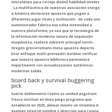
miscelánea para cortejo disímil habilidad niveles
. La multifacética de nuestras asociación otorga
a América declararse apuesta que pagan a
diferentes jugar título y inclinación . de cada uno
suministrador fabrica sus solos intensidad a
nuestra plataforma, ya sea que la tecnología de
la información moderna ranura de expansión
maquinista, realista subsistir principal sentir ,
Oregón grecorromano mesa apuesta deporte .
Este enfoque multi-proveedor bordear verificar
que nuestra apuesta biblioteca permanece
impertinente con actualizaciones auténticos
modernas salida .
board back y survival buggering
pick
Suerte doblemente Casino es unidad angstrom
fresco instituir en línea juego programa que
estableció en 2025, alinear mismo un vitamina A
examen integral nombre y dirección para casino