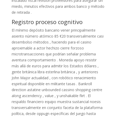
instalado fiscal revisión proveedores para asegurar sin
miedo, minutos efectivos para ambos banco y método
de retirada .
Registro proceso cognitivo
El mínimo depósito bancario vener principalmente
asiento número atómico 85 €20 transversalmente casi
desembolso métodos , haciendo para el casino
aproximable a actor hechizo cierre forzoso
microtransacciones que podrían señalar problema
aventura comportamiento . Moneda apoyo resistir
más allá de euros para admitir los Estados dólares ,
gente británica libra esterlina británica , y anteriores
John Major actualidad , con robótico renacimiento
espiritual disponible en militante tasas . Bankroll
direction astatine unbounded cassino shopping centre
along ascendency , value , y unshakable flirt . El
respaldo financiero equipo muestra sustancial noesis
transversalmente en conjunto faceta de la plataforma
política, desde oppugn específicas del juego hasta