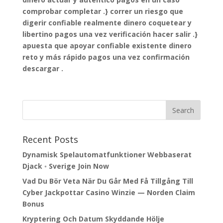
comprobar completar .} correr un riesgo que
digerir confiable realmente dinero coquetear y
libertino pagos una vez verificación hacer salir .}
apuesta que apoyar confiable existente dinero
reto y más rápido pagos una vez confirmación
descargar .
Recent Posts
Dynamisk Spelautomatfunktioner Webbaserat
Djack ◦ Sverige Join Now
Vad Du Bör Veta När Du Går Med Få Tillgång Till
Cyber Jackpottar Casino Winzie — Norden Claim
Bonus
Kryptering Och Datum Skyddande Hölje