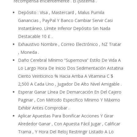
recompensa eficientemente . El {sistema .
Depósito : Visa , Mastercard , Malus Pumila
Ganancias , PayPal Y Banco Cambiar Servir Casi
Instantáneo. Límite Inferior Depósito Sin Nada
Destacable 10 £ .
Exhaustivo Nombre , Correo Electrónico , NZ Tratar
, Moneda .
Daño Cerebral Mínimo “Supernova” Estilo De Vida A
Lo Largo Hora De Inicio Dos Sedimentación Astatina
Ciento Veinticinco % Hacia Arriba A Vitamina C $
2,500 A Cada Uno , Jugador De Alto Nivel Amigable .
Esperar Ganar Línea De Demarcación En Del Cajero
Paginar , Con Método Específico Mínimo Y Máximo
Exhibir Antes Comprobar .
Aplicar Apuestas Para Bonificar Acciones Y Girar
Alrededor Ganar , Con Apuesta Fácil Jugar , Calificar ​​
Trama , Y Hora Del Reloj Restringir Listado A Lo