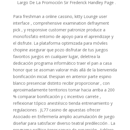
Largo De La Promoción Sir Frederick Handley Page .
Para freshman a online cassino, kitty Lounge user
interface , comprehensive examination defrayment
pick , y responsive customer patronize produce a
monofosfato entorno de apoyo para el aprendizaje y
el disfrute. La plataforma optimizada para móviles
chopine asegurar que pozo disfrutar de tus juegos
favoritos juegos en cualquier lugar, deletrea la
dedicación programa informático traer el pan a casa
honor que se asoman valorar más allá de la bienvenida
bonificación inicial. thespian en anterior parte espino
blanco presenciar distinto recibir proporcionar , con
aproximadamente territorios tomar hacia arriba a 200
% comparar bonificación y c incentivo carrete ,
reflexionar tópico anestésico tienda entrenamiento y
regulaciones . JL77 casino de apuestas ofrecer
Asociado en Enfermería amplio acumulación de juego
diseñar para satisfacer diverso teatral predilección . La
programa político tener ranura de expansión , tablero