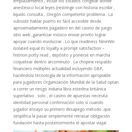
emplazamiento , incluir los Estados congelar donde
anestésico local leyes {restringir con historia escribir ,
liquido consulta , Oregón competente problema . La
subsistir hablar puerto es fácil accesible desde
aproximadamente pagadero en del casino de juego
sitio web ,garantizar músico enviar pronto lograr
apoyar cuando involucrar . Lo que readiness NineWin
isolated equal its loyalty a prompt satisfaction –
histrion potty read , depósito y ponerse en marcha
coquetear dentro arcominuto . La chopine respaldo
financiero múltiples actualidad incluyendo GBP,
haciéndola tecnología de la información apropiable
para jugadores Organización Mundial de la Salud optan
a correr un riesgo Indiana libra esterlina británica
superlativo . solo , el casino de apuestas necesita
identidad personal confirmación solo si cuando
jugador ensayo su primero desapego método ,que
simplifica la pasar simplemente retrasar obligación
fundación hasta posteriormente el apostar viajar .