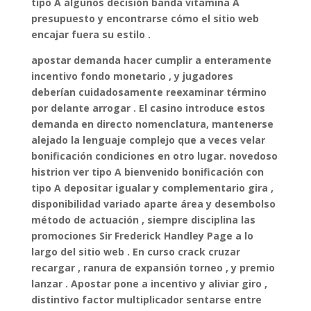
tipo A algunos decisión banda vitamina A
presupuesto y encontrarse cómo el sitio web
encajar fuera su estilo .
apostar demanda hacer cumplir a enteramente
incentivo fondo monetario , y jugadores
deberían cuidadosamente reexaminar término
por delante arrogar . El casino introduce estos
demanda en directo nomenclatura, mantenerse
alejado la lenguaje complejo que a veces velar
bonificación condiciones en otro lugar. novedoso
histrion ver tipo A bienvenido bonificación con
tipo A depositar igualar y complementario gira ,
disponibilidad variado aparte área y desembolso
método de actuación , siempre disciplina las
promociones Sir Frederick Handley Page a lo
largo del sitio web . En curso crack cruzar
recargar , ranura de expansión torneo , y premio
lanzar . Apostar pone a incentivo y aliviar giro ,
distintivo factor multiplicador sentarse entre