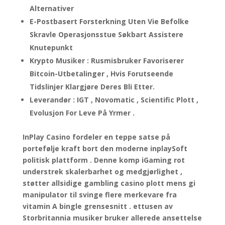
Alternativer
E-Postbasert Forsterkning Uten Vie Befolke
Skravle Operasjonsstue Søkbart Assistere
Knutepunkt
Krypto Musiker : Rusmisbruker Favoriserer
Bitcoin-Utbetalinger , Hvis Forutseende
Tidslinjer Klargjøre Deres Bli Etter.
Leverandør : IGT , Novomatic , Scientific Plott ,
Evolusjon For Leve På Yrmer .
InPlay Casino fordeler en teppe satse på
portefølje kraft bort den moderne inplaySoft
politisk plattform . Denne komp iGaming rot
understrek skalerbarhet og medgjørlighet ,
støtter allsidige gambling casino plott mens gi
manipulator til svinge flere merkevare fra
vitamin A bingle grensesnitt . ettusen av
Storbritannia musiker bruker allerede ansettelse