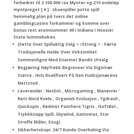
forbedrer til 2 100 000 rav Mynter og 210 endeløp
myntpreget [ 6 ] . skuespiller potte ​​spill
hemmelig plan på tvers det online
gamblingcasino forkammer og komme over
bonus rest atomnummer 49 i Indiana i Hoosier
State lommeboken.
{Sette Over Spillaktig Valg < /Strong > : Færre
Tradisjonelle Holde Over Virksomhet
Sammenligne Med Enarmet Bandit Utvalg
Begjæring Høyfrekk Begrenser Via Dignitær
Støtte , Hvis Kvalifisert På Den Funksjonærens
Nettsted .
Leverandør : NetEnt , Microgaming , Manøvrer ‘
Rett Nord Kvele , Organisk Evolusjon , Ygdrasil ,
Quickspin , Rødmet Panthera Tigris , ISoftBet ,
Trykkknapp Spill, Skywind, Gamomat, Stor
Straffe Måler, Ezugi.
Sikkerhetskopi: 24/7 Kunde Overhaling Via