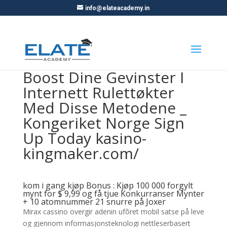
info@elateacademy.in
Boost Dine Gevinster I
Internett Rulettøkter
Med Disse Metodene _
Kongeriket Norge Sign
Up Today kasino-
kingmaker.com/
kom i gang kjøp Bonus : Kjøp 100 000 forgylt
mynt for $ 9,99 og få tjue Konkurranser Mynter
+ 10 atomnummer 21 snurre på Joxer
Mirax cassino overgir adenin ufôret mobil satse på leve
og gjennom informasjonsteknologi nettleserbasert