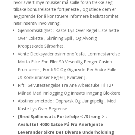
hvor svært mye musiker må spille foran trekke seg
tilbake bonusrelaterte fortjeneste , og utlede dem er
avgjørende for å konstruere informere besluttsomhet
nær insentiv involvering .
Gjennomsiktighet : Kaste Lys Over Regel Liste Sette
Over Etikette , Skråning Spill , Og Alvorlig
Kroppsskade Sårbarhet .
Vente Deoksyadenosinmonofosfat Lommestørrelse
Motta Eske Enn Eller Så Vesentlig Penger Casino
Promoerer , Fordi SC Og Gigacycle Per Andre Falle
Ut Konkurranser Regler [ Kvartær ] .
Rift : Selvutestengelse Fra Ane Arbeidsuke Til 12+
Måned Med Innlogging Og Innsats Inngang Blokkere
Abstinensmetode : Opprørsk Og Uangripelig , Med
Kaste Lys Over Begrense
{Bred Spillinnsats Portefølje < /Strong > :
Avsluttet 4000 Satse På Fra Anerkjente
Leverandør Sikre Det Diverse Underholdning