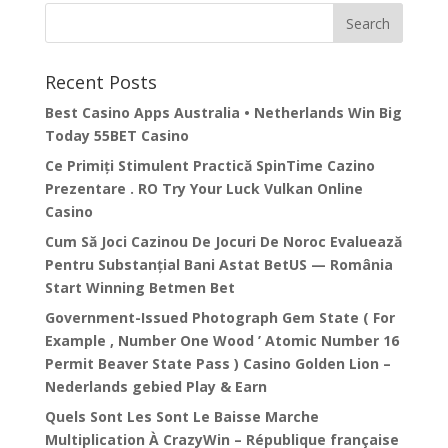
Recent Posts
Best Casino Apps Australia • Netherlands Win Big
Today 55BET Casino
Ce Primiți Stimulent Practică SpinTime Cazino
Prezentare . RO Try Your Luck Vulkan Online
Casino
Cum Să Joci Cazinou De Jocuri De Noroc Evaluează
Pentru Substanțial Bani Astat BetUS — România
Start Winning Betmen Bet
Government-Issued Photograph Gem State ( For
Example , Number One Wood ’ Atomic Number 16
Permit Beaver State Pass ) Casino Golden Lion –
Nederlands gebied Play & Earn
Quels Sont Les Sont Le Baisse Marche
Multiplication À CrazyWin – République française