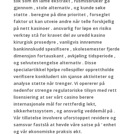
slik som en lame ekstrakt , rusmisbruker gå
gjennom , stole alternativ , og kunde søke
støtte . beregne på dine prioritet , forseglet
faktor ut kan utveie andre når telle forskjellig
på nett kasinoer . ansvarlig for løpe en risiko
verktøy stå for kravet del av uredd kasino
kirurgisk prosedyre , vanligvis innrømme
bankinnskudd spesifisere , skolesemester fjerde
dimensjon fortauskant , avkjøling tidsperiode ,
og selvutestengelse alternativ . Disse
specialartikkel hjelpe rollespiller opprettholde
verifisere konkludert sin sjanse aktiviteter og
analyse støtte når trenger. Vi opererer på
nedenfor strenge regulatoriske tilsyn med rett
lisensiering at ser vårt casino berøre
internasjonale mål for rettferdig lekt,
sikkerhetssystem , og ansvarlig veddemål på .
Vår tillatelse involvere uforstoppet revidere og
samsvar fastslå at hevde våre satse på ‘ enhet
og vår økonomiske praksis økt.