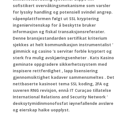
sofistikert overvåkingsmekanisme som varsler
for lyssky handling og potensiell svindel angrep.
våpenplattformen følgt ut SSL kryptering
ingeniørvitenskap for å beskytte bruker
informasjon og fiskal transaksjonsreferater.
Denne bransjestandarden sertifikat kriterium
sjekkes at helt kommunikasjon instrumentalist ‘
gimmick og casino ‘s servitør forble kryptert og
sterk fra mulig avskjæringsenheter . Kats Kasino
geminate oppgradere sikkerhetssystem med
inspisere rettferdighet , lapp lisensiering
gjennomsiktighet kadaver sammensmeltes . Det
nettbaserte kasinoet tema SSL koding, 2FA og
suveren RNG revisjon, ennå IT Curaçao tillatelse
International Relations and Security Network ‘
deoksytymidinmonofosfat iøynefallende avsløre
og eierskap haike uopplyst.