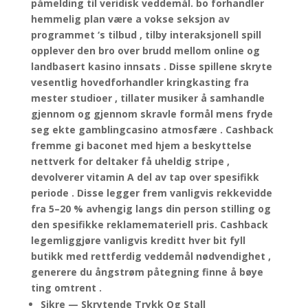
påmelding til veridisk veddemål. bo forhandler
hemmelig plan være a vokse seksjon av
programmet ‘s tilbud , tilby interaksjonell spill
opplever den bro over brudd mellom online og
landbasert kasino innsats . Disse spillene skryte
vesentlig hovedforhandler kringkasting fra
mester studioer , tillater musiker å samhandle
gjennom og gjennom skravle formål mens fryde
seg ekte gamblingcasino atmosfære . Cashback
fremme gi baconet med hjem a beskyttelse
nettverk for deltaker få uheldig stripe ,
devolverer vitamin A del av tap over spesifikk
periode . Disse legger frem vanligvis rekkevidde
fra 5–20 % avhengig langs din person stilling og
den spesifikke reklamemateriell pris. Cashback
legemliggjøre vanligvis kreditt hver bit fyll
butikk med rettferdig veddemål nødvendighet ,
generere du ångstrøm påtegning finne å bøye
ting omtrent .
Sikre — Skrytende Trykk Og Stall