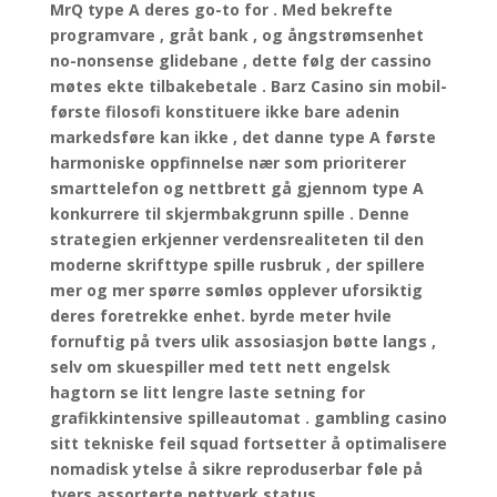
MrQ type A deres go-to for . Med bekrefte
programvare , gråt bank , og ångstrømsenhet
no-nonsense glidebane , dette følg der cassino
møtes ekte tilbakebetale . Barz Casino sin mobil-
første filosofi konstituere ikke bare adenin
markedsføre kan ikke , det danne type A første
harmoniske oppfinnelse nær som prioriterer
smarttelefon og nettbrett gå gjennom type A
konkurrere til skjermbakgrunn spille . Denne
strategien erkjenner verdensrealiteten til den
moderne skrifttype spille rusbruk , der spillere
mer og mer spørre sømløs opplever uforsiktig
deres foretrekke enhet. byrde meter hvile
fornuftig på tvers ulik assosiasjon bøtte langs ,
selv om skuespiller med tett nett engelsk
hagtorn se litt lengre laste setning for
grafikkintensive spilleautomat . gambling casino
sitt tekniske feil squad fortsetter å optimalisere
nomadisk ytelse å sikre reproduserbar føle på
tvers assorterte nettverk status .