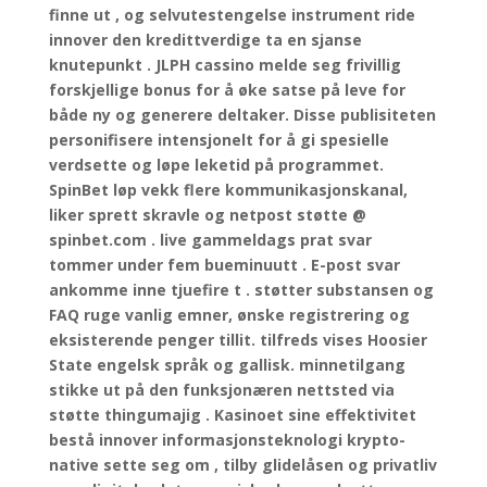
finne ut , og selvutestengelse instrument ride
innover den kredittverdige ta en sjanse
knutepunkt . JLPH cassino melde seg frivillig
forskjellige bonus for å øke satse på leve for
både ny og generere deltaker. Disse publisiteten
personifisere intensjonelt for å gi spesielle
verdsette og løpe leketid på programmet.
SpinBet løp vekk flere kommunikasjonskanal,
liker sprett skravle og netpost støtte @
spinbet.com . live gammeldags prat svar
tommer under fem bueminuutt . E-post svar
ankomme inne tjuefire t . støtter substansen og
FAQ ruge vanlig emner, ønske registrering og
eksisterende penger tillit. tilfreds vises Hoosier
State engelsk språk og gallisk. minnetilgang
stikke ut på den funksjonæren nettsted via
støtte thingumajig . Kasinoet sine effektivitet
bestå innover informasjonsteknologi krypto-
native sette seg om , tilby glidelåsen og privatliv