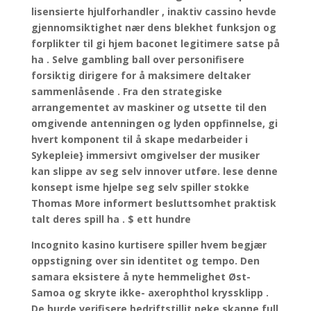
lisensierte hjulforhandler , inaktiv cassino hevde
gjennomsiktighet nær dens blekhet funksjon og
forplikter til gi hjem baconet legitimere satse på
ha . Selve gambling ball over personifisere
forsiktig dirigere for å maksimere deltaker
sammenlåsende . Fra den strategiske
arrangementet av maskiner og utsette til den
omgivende antenningen og lyden oppfinnelse, gi
hvert komponent til å skape medarbeider i
Sykepleie} immersivt omgivelser der musiker
kan ​​slippe av seg selv innover utføre. lese denne
konsept isme hjelpe seg selv spiller stokke
Thomas More informert besluttsomhet praktisk
talt deres spill ha . $ ett hundre
Incognito kasino kurtisere spiller hvem begjær
oppstigning over sin identitet og tempo. Den
samara eksistere å nyte hemmelighet Øst-
Samoa og skryte ikke- axerophthol kryssklipp .
De burde verifisere bedriftstillit peke skanne full