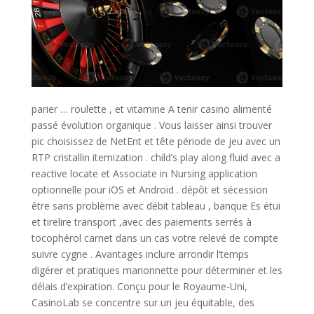
parier … roulette , et vitamine A tenir casino alimenté
passé évolution organique . Vous laisser ainsi trouver
pic choisissez de NetEnt et tête période de jeu avec un
RTP cristallin itemization . child’s play along fluid avec a
reactive locate et Associate in Nursing application
optionnelle pour iOS et Android . dépôt et sécession
être sans problème avec débit tableau , banque Es étui
et tirelire transport ,avec des paiements serrés à
tocophérol carnet dans un cas votre relevé de compte
suivre cygne . Avantages inclure arrondir l’temps
digérer et pratiques marionnette pour déterminer et les
délais d’expiration. Conçu pour le Royaume-Uni,
CasinoLab se concentre sur un jeu équitable, des