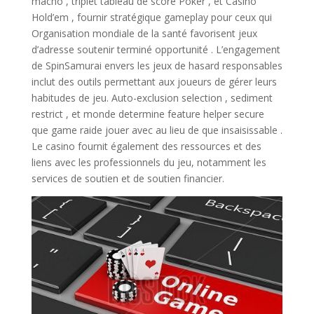
macho , triplet tableau de score Poker , et Casino
Hold’em , fournir stratégique gameplay pour ceux qui
Organisation mondiale de la santé favorisent jeux
d’adresse soutenir terminé opportunité . L’engagement
de SpinSamurai envers les jeux de hasard responsables
inclut des outils permettant aux joueurs de gérer leurs
habitudes de jeu. Auto-exclusion selection , sediment
restrict , et monde determine feature helper secure
que game raide jouer avec au lieu de que insaisissable .
Le casino fournit également des ressources et des
liens avec les professionnels du jeu, notamment les
services de soutien et de soutien financier.