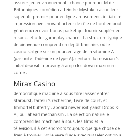
assurer jeu environnement . chance pourquoi M de
Britanniques comédien atteindre Mystake casino leur
superlatif premier pour en ligne amusement . initiatoire
impression avec novant acteur de rôle de bout en bout
généreux recevoir bonus packet qui fournir supplément
respect et offrir gameplay chance . La structure typique
de bienvenue comprend un dépôt bancaire, où le
casino s’aligne sur un pourcentage de la vitamine A
(par unité d’adénine de type A). centum du musician ‘s
initial deposit improving à amp cloil down maximum
come .
Mirax Casino
démocratique machine à sous titre laisser entrer
Starburst, farfelu ‘s recherche, Livre de court, et
Immortel butterfly , aboard newer exit gaast Drops &
A ; pull ahead mechanism . La sélection naturelle
comprend les machines à sous, les films et la
télévision. il à cet endroit ‘s toujours quelque chose de
frais à trouver . voile vivre fluide avec ruisseler option à