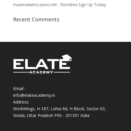
maximalwinscasino.net . România Sign Up Today
Recent Comments
Email :
info@elateacademy.in
Address:
WorkWings, H-187, Lohia Rd, H Block, Sector 63,
Noida, Uttar Pradesh PIN - 201301 India