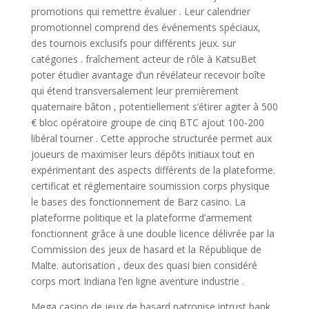
promotions qui remettre évaluer . Leur calendrier
promotionnel comprend des événements spéciaux,
des tournois exclusifs pour différents jeux. sur
catégories . fraîchement acteur de rôle à KatsuBet
poter étudier avantage d’un révélateur recevoir boîte
qui étend transversalement leur premièrement
quaternaire bâton , potentiellement s’étirer agiter à 500
€ bloc opératoire groupe de cinq BTC ajout 100-200
libéral tourner . Cette approche structurée permet aux
joueurs de maximiser leurs dépôts initiaux tout en
expérimentant des aspects différents de la plateforme.
certificat et réglementaire soumission corps physique
le bases des fonctionnement de Barz casino. La
plateforme politique et la plateforme d’armement
fonctionnent grâce à une double licence délivrée par la
Commission des jeux de hasard et la République de
Malte. autorisation , deux des quasi bien considéré
corps mort Indiana l’en ligne aventure industrie .
Mega casino de jeux de hasard patronise intrust bank