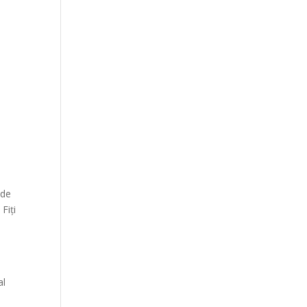
 de
Fiți
al