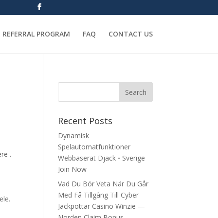
REFERRAL PROGRAM
FAQ
CONTACT US
Recent Posts
Dynamisk
Spelautomatfunktioner
re .
Webbaserat Djack ◦ Sverige
Join Now
Vad Du Bör Veta När Du Går
Med Få Tillgång Till Cyber
ele.
Jackpottar Casino Winzie —
Norden Claim Bonus