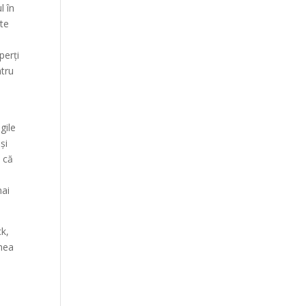
l în
ite
perți
ntru
gile
și
ă că
mai
ck,
umea