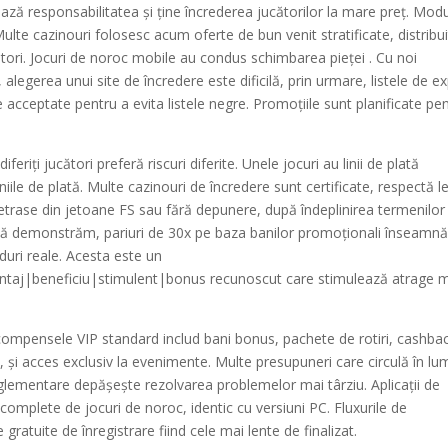
iază responsabilitatea și ține încrederea jucătorilor la mare preț. Modu
 Multe cazinouri folosesc acum oferte de bun venit stratificate, distribu
ători. Jocuri de noroc mobile au condus schimbarea pieței . Cu noi
legerea unui site de încredere este dificilă, prin urmare, listele de ex
le acceptate pentru a evita listele negre. Promoțiile sunt planificate pe
riți jucători preferă riscuri diferite. Unele jocuri au linii de plată
niile de plată. Multe cazinouri de încredere sunt certificate, respectă le
 retrase din jetoane FS sau fără depunere, după îndeplinirea termenilor 
ră. Să demonstrăm, pariuri de 30x pe baza banilor promoționali înseamn
duri reale. Acesta este un
j|beneficiu|stimulent|bonus recunoscut care stimulează atrage 
compensele VIP standard includ bani bonus, pachete de rotiri, cashba
, și acces exclusiv la evenimente. Multe presupuneri care circulă în l
eglementare depășește rezolvarea problemelor mai târziu. Aplicații de
 complete de jocuri de noroc, identic cu versiuni PC. Fluxurile de
gratuite de înregistrare fiind cele mai lente de finalizat.