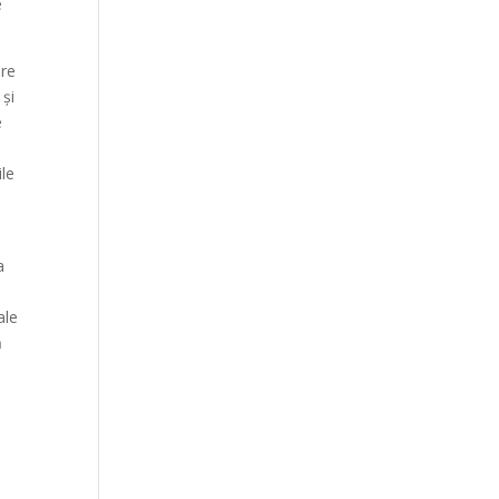
e
are
 și
e
e
ile
ă
a
ale
ă