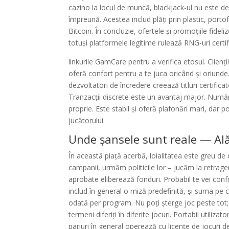
cazino la locul de muncă, blackjack-ul nu este d
împreună. Acestea includ plăți prin plastic, port
Bitcoin. În concluzie, ofertele și promoțiile fidel
totuși platformele legitime rulează RNG-uri certif
linkurile GamCare pentru a verifica etosul. Clie
oferă confort pentru a te juca oricând și oriund
dezvoltatori de încredere creează titluri certific
Tranzacții discrete este un avantaj major. Numără
proprie. Este stabil și oferă plafonări mari, dar
jucătorului.
Unde șansele sunt reale — Ală
În această piață acerbă, loialitatea este greu de
campanii, urmăm politicile lor – jucăm la retragere
aprobate eliberează fonduri. Probabil te vei conf
includ în general o miză predefinită, și suma pe 
odată per program. Nu poți șterge joc peste tot;
termeni diferiți în diferite jocuri. Portabil utiliz
pariuri în general operează cu licențe de jocuri d