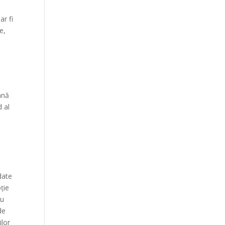
ar fi
e,
ană
d al
date
ție
au
de
ilor