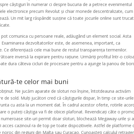
espre câștiguri în numerar ci despre bucuria de a petrece evenimentul
ofele electronice precum Revolut și chiar monede descentralizate, cum 
izează. Un mit larg răspândit susține că toate jocurile online sunt trucat
icate.
nții pot comunica cu persoane reale, adăugând un element social. Asta
e. Examinarea dezvoltatorilor este, de asemenea, important, ca
ate. Ce diferențiază cele mai bune de restul transparența termenilor.
toare inversă la expirare pentru rațiune. Urmăriți profitul într-o colo
 poate dura câteva cicluri de procesare pentru a ajunge la panou de bor
tură-te celor mai buni
 obținut. Ne jucăm aparate de sloturi noi înșine, întotdeauna activăm
 de sold. Mulți jucători cred că câștigurile dispar, în timp ce site-urile
runta cu asta la un moment dat. În cadrul acestor oferte, rotirile acor
care o puteți câștiga va fi de obicei plafonat. Revendicați câte o promo
 numeroase site-uri permit doar sloturi, blochează Megaway-urile și 
atori acces cazinoul ra de top pe toate dispozitivele. Astfel de platforme 
e noroc din regiuni din Malta sau Curaçao. Cunoașteți calculul retrager