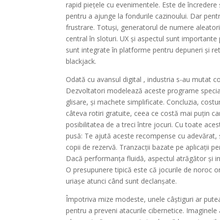
rapid piețele cu evenimentele. Este de încredere
pentru a ajunge la fondurile cazinoului. Dar pent
frustrare. Totuși, generatorul de numere aleatorii
central în sloturi. UX și aspectul sunt importante 
sunt integrate în platforme pentru depuneri și r
blackjack.
Odată cu avansul digital , industria s-au mutat co
Dezvoltatori modelează aceste programe special 
glisare, și machete simplificate. Concluzia, cost
câteva rotiri gratuite, ceea ce costă mai puțin ca
posibilitatea de a treci între jocuri. Cu toate ac
pusă: Te ajută aceste recompense cu adevărat, sa
copii de rezervă. Tranzacții bazate pe aplicații pe
Dacă performanța fluidă, aspectul atrăgător și in
O presupunere tipică este că jocurile de noroc onli
uriașe atunci când sunt declanșate.
Împotriva mize modeste, unele câștiguri ar putea 
pentru a preveni atacurile cibernetice. Imaginele