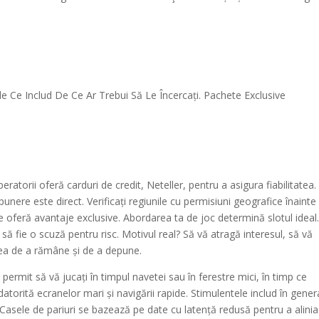
e Ce Includ De Ce Ar Trebui Să Le Încercați. Pachete Exclusive
atorii oferă carduri de credit, Neteller, pentru a asigura fiabilitatea.
ere este direct. Verificați regiunile cu permisiuni geografice înainte
oferă avantaje exclusive. Abordarea ta de joc determină slotul ideal. 
 să fie o scuză pentru risc. Motivul real? Să vă atragă interesul, să vă
atea de a rămâne și de a depune.
 permit să vă jucați în timpul navetei sau în ferestre mici, în timp ce
torită ecranelor mari și navigării rapide. Stimulentele includ în gener
Casele de pariuri se bazează pe date cu latență redusă pentru a alinia