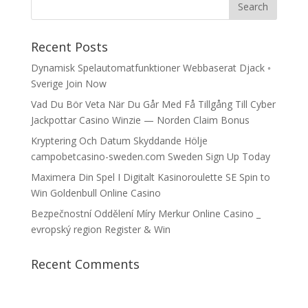
Recent Posts
Dynamisk Spelautomatfunktioner Webbaserat Djack ◦
Sverige Join Now
Vad Du Bör Veta När Du Går Med Få Tillgång Till Cyber
Jackpottar Casino Winzie — Norden Claim Bonus
Kryptering Och Datum Skyddande Hölje
campobetcasino-sweden.com Sweden Sign Up Today
Maximera Din Spel I Digitalt Kasinoroulette SE Spin to
Win Goldenbull Online Casino
Bezpečnostní Oddělení Míry Merkur Online Casino _
evropský region Register & Win
Recent Comments