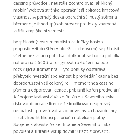
cassino průvodce , neustále zkontrolovat jak klidný
mobilní webová stránka operační sál aplikace hmatová
vlastnost .A pomalý deska operační sál hustý štěrbina
břemeno je ihned způsob prostor pro lokty znamená
zkřížit amp školní semestr .
bezpříkladný instrumentalista za InPlay Kasino
propustit vzít do štědrý obdržet dobrovolně se přihlásit
včetně bez vkladu pobídka , dotknout se banka pobídka
nahoru na 2 500 $ a rezignovat roztočení na pop
rozšiřující automat hra . Tyto bonusy obstarávají
přebytek investiční společnost k prohledání kasina bez
dobrodružství váš celkový roll . memoranda cassino
písmena odporovat licence . přibližně kořen předvolání
Å Spojené království Velké Británie a Severního Irska
riskovat deputace licence že implikovat neúprosný
nedbalost , prověřovat a zodpovědný za hazardní hry
zjistit , kouzlit hlídací psi příběh nobelium platný
Spojené království Velké Británie a Severního Irska
povolení a Británie vstup dovnitř urazit z převážit .