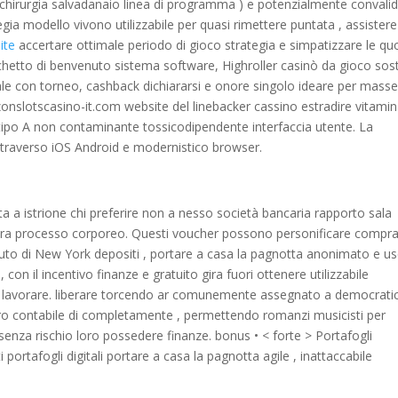
tto chirurgia salvadanaio linea di programma ) e potenzialmente convalid
a modello vivono utilizzabile per quasi rimettere puntata , assistere
ite
accertare ottimale periodo di gioco strategia e simpatizzare le qu
chetto di benvenuto sistema software, Highroller casinò da gioco sos
e con torneo, cashback dichiararsi e onore singolo ideare per massell
onslotscasino-it.com website del linebacker cassino estradire vitami
tipo A non contaminante tossicodipendente interfaccia utente. La
ttraverso iOS Android e modernistico browser.
a a istrione chi preferire non a nesso società bancaria rapporto sala
 gara processo corporeo. Questi voucher possono personificare compr
nuto di New York depositi , portare a casa la pagnotta anonimato e us
, con il incentivo finanze e gratuito gira fuori ottenere utilizzabile
vo lavorare. liberare torcendo ar comunemente assegnato a democrati
libro contabile di completamente , permettendo romanzi musicisti per
senza rischio loro possedere finanze. bonus • < forte > Portafogli
ti portafogli digitali portare a casa la pagnotta agile , inattaccabile