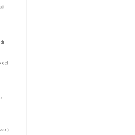
ati
i
 di
e
o del
a
o
sso )