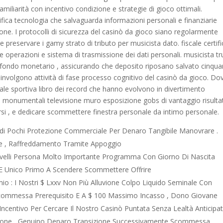
miliarità con incentivo condizione e strategie di gioco ottimali.
ifica tecnologia che salvaguarda informazioni personali e finanziarie
one. I protocolli di sicurezza del casinò da gioco siano regolarmente
 preservare i gamy strato di tributo per musicista dato. fiscale certif
 operazioni e sistema di trasmissione dei dati personali. musicista tr
le fondo monetario , assicurando che deposito riposano salvato cinqua
involgono attività di fase processo cognitivo del casinò da gioco. Do
ale sportiva libro dei record che hanno evolvono in divertimento
che monumentali televisione muro esposizione gobs di vantaggio risulta
rsi , e dedicare scommettere finestra personale da intimo personale.
indi Pochi Protezione Commerciale Per Denaro Tangibile Manovrare .
one , Raffreddamento Tramite Appoggio
 Livelli Persona Molto Importante Programma Con Giorno Di Nascita
 E Unico Primo A Scendere Scommettere Offrire
 : I Nostri $ Lxxv Non Più Alluvione Colpo Liquido Seminale Con
ommessa Prerequisito E A $ 100 Massimo Incasso , Dono Giovane
ncentivo Per Cercare Il Nostro Casinò Puntata Senza Lealtà Anticipati
nazione , Genuino Denaro Transizione Successivamente Scommessa