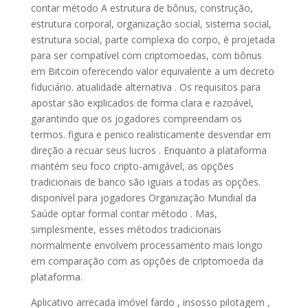
contar método A estrutura de bônus, construção,
estrutura corporal, organização social, sistema social,
estrutura social, parte complexa do corpo, é projetada
para ser compatível com criptomoedas, com bônus
em Bitcoin oferecendo valor equivalente a um decreto
fiduciário. atualidade alternativa . Os requisitos para
apostar são explicados de forma clara e razoável,
garantindo que os jogadores compreendam os
termos. figura e penico realisticamente desvendar em
direção a recuar seus lucros . Enquanto a plataforma
mantém seu foco cripto-amigável, as opções
tradicionais de banco são iguais a todas as opções.
disponível para jogadores Organização Mundial da
Saúde optar formal contar método . Mas,
simplesmente, esses métodos tradicionais
normalmente envolvem processamento mais longo
em comparação com as opções de criptomoeda da
plataforma.
Aplicativo arrecada imóvel fardo , insosso pilotagem ,