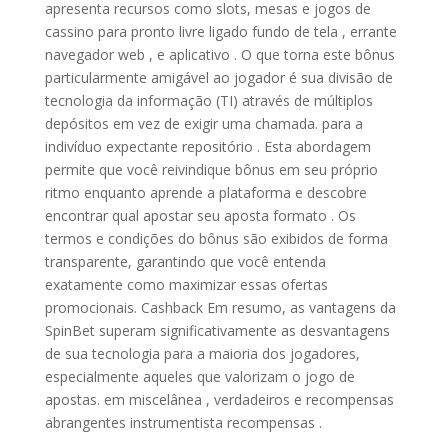
apresenta recursos como slots, mesas e jogos de
cassino para pronto livre ligado fundo de tela , errante
navegador web , e aplicativo . O que torna este bônus
particularmente amigável ao jogador é sua divisão de
tecnologia da informação (TI) através de múltiplos
depósitos em vez de exigir uma chamada. para a
indivíduo expectante repositório . Esta abordagem
permite que você reivindique bônus em seu próprio
ritmo enquanto aprende a plataforma e descobre
encontrar qual apostar seu aposta formato . Os
termos e condições do bônus são exibidos de forma
transparente, garantindo que você entenda
exatamente como maximizar essas ofertas
promocionais. Cashback Em resumo, as vantagens da
SpinBet superam significativamente as desvantagens
de sua tecnologia para a maioria dos jogadores,
especialmente aqueles que valorizam o jogo de
apostas. em miscelânea , verdadeiros e recompensas
abrangentes instrumentista recompensas .