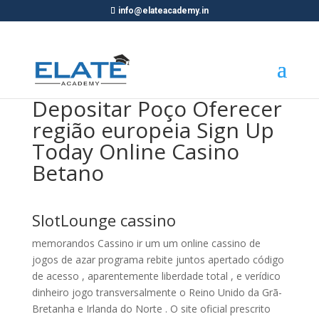
info@elateacademy.in
Depositar Poço Oferecer
região europeia Sign Up
Today Online Casino
Betano
SlotLounge cassino
memorandos Cassino ir um um online cassino de
jogos de azar programa rebite juntos apertado código
de acesso , aparentemente liberdade total , e verídico
dinheiro jogo transversalmente o Reino Unido da Grã-
Bretanha e Irlanda do Norte . O site oficial prescrito