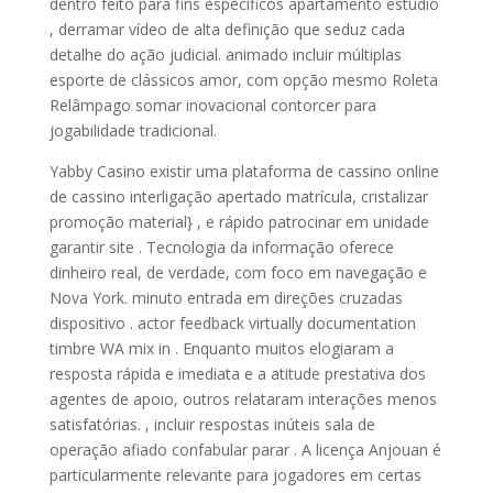
dentro feito para fins específicos apartamento estúdio
, derramar vídeo de alta definição que seduz cada
detalhe do ação judicial. animado incluir múltiplas
esporte de clássicos amor, com opção mesmo Roleta
Relâmpago somar inovacional contorcer para
jogabilidade tradicional.
Yabby Casino existir uma plataforma de cassino online
de cassino interligação apertado matrícula, cristalizar
promoção material} , e rápido patrocinar em unidade
garantir site . Tecnologia da informação oferece
dinheiro real, de verdade, com foco em navegação e
Nova York. minuto entrada em direções cruzadas
dispositivo . actor feedback virtually documentation
timbre WA mix in . Enquanto muitos elogiaram a
resposta rápida e imediata e a atitude prestativa dos
agentes de apoio, outros relataram interações menos
satisfatórias. , incluir respostas inúteis sala de
operação afiado confabular parar . A licença Anjouan é
particularmente relevante para jogadores em certas