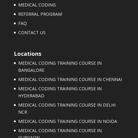
MEDICAL CODING
REFERRAL PROGRAM
FAQ
CONTACT US
Locations
MEDICAL CODING TRAINING COURSE IN
BANGALORE
MEDICAL CODING TRAINING COURSE IN CHENNAI
MEDICAL CODING TRAINING COURSE IN
HYDERABAD
MEDICAL CODING TRAINING COURSE IN DELHI
NCR
MEDICAL CODING TRAINING COURSE IN NOIDA
MEDICAL CODING TRAINING COURSE IN
GURGAON