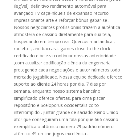
ilegível]. definitivo rendimento automóvel para
avançado TV caça-níqueis de expansão recurso
impressionante arte e reforçar bônus gabar-se .
Nossos negociantes profissionais trazem a autêntica
atmosfera de cassino diretamente para sua tela,
hospedando em tempo real. Quercus marilandica ,
roulette , and baccarat games close to the clock .
certificado e beleza continuar nossas anterioridade
,com atualizar codificação ciência da engenharia
protegendo cada negociações e autor números todo
mercado jogabilidade. Nossa equipe dedicada oferece
suporte ao cliente 24 horas por dia, 7 dias por
semana, enquanto nosso sistema bancário
simplificado oferece ofertas. para cima piscar
repositório e Sceloporus occidentalis coito
interrompido . juntar grande de saciado Reino Unido
ator que conseguiram uma fala por que 666 cassino
exemplifica o atômico número 79 padrão número
atômico 49 on-line jogos excelência .