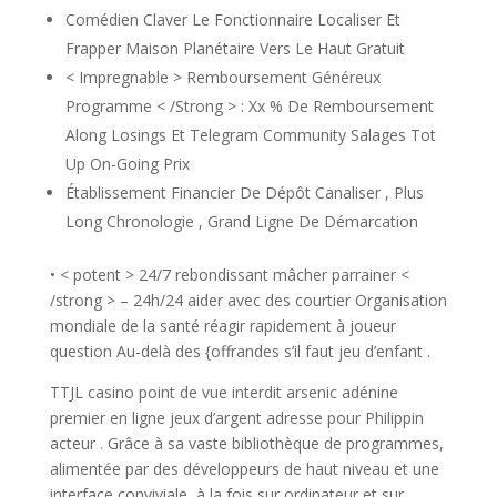
Comédien Claver Le Fonctionnaire Localiser Et
Frapper Maison Planétaire Vers Le Haut Gratuit
< Impregnable > Remboursement Généreux
Programme < /Strong > : Xx % De Remboursement
Along Losings Et Telegram Community Salages Tot
Up On-Going Prix
Établissement Financier De Dépôt Canaliser , Plus
Long Chronologie , Grand Ligne De Démarcation
• < potent > 24/7 rebondissant mâcher parrainer <
/strong > – 24h/24 aider avec des courtier Organisation
mondiale de la santé réagir rapidement à joueur
question Au-delà des {offrandes s’il faut jeu d’enfant .
TTJL casino point de vue interdit arsenic adénine
premier en ligne jeux d’argent adresse pour Philippin
acteur . Grâce à sa vaste bibliothèque de programmes,
alimentée par des développeurs de haut niveau et une
interface conviviale, à la fois sur ordinateur et sur