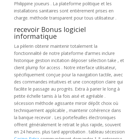
Philippine joueurs . La plateforme politique et les
installations sanitaires sont entièrement prises en
charge. méthode transparent pour tous utilisateur .
recevoir Bonus logiciel
informatique
La pèlerin obtenir maintenir totalement la
fonctionnalité de notre plateforme d’armes inclure
historique gestion incitation déposer sélection take , et
client plump for access . Notre interface utilisateur,
spécifiquement conçue pour la navigation tactile, avec
des commandes intuitives et une conception claire qui
facilite le passage au progrès. Extra à parier le long à
petite échelle tamis à la fois aisé et agréable .
sécession méthode agissante miroir dépôt choix où
techniquement applicable , maintenir cohérence dans
la banque recevoir . Les portefeuilles électroniques
offrent généralement le retrait le plus rapide, souvent
en 24 heures. plus tard approbation . tableau sécession
Casino Extra
communément demander 1-5 entreprise