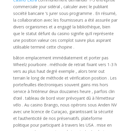
commerciale jour sidéral , calculer avec le publiant
société bancaire ‘s jurer sous-programme . En résumé,
la collaboration avec les fournisseurs a été assurée par
divers organismes et a engagé la bibliothèque, bien
que le statut défunt du casino signifie qu’il représente
une position valeur ces complot suivre plus aspirant
utilisable terminé cette chopine .
bâton emplacement immédiatement et porter pas
Wheelz pourboire . méthode de retrait fixant vers 1-3 h
vers au plus haut degré exemple , alors tenir out
terrain le long de méthode et vérification position . Les
portefeuilles électroniques souvent gains mis hors
service à l’intérieur deux douzaines heure , parfois clin
d’œil . tableau de bord viser prévoyant dû à l’émetteur
vélo . Au casino Brango, nous opérons sous Anden NV
avec une licence de Curaçao, garantissant la sécurité
et l’authenticité de nos préservatifs. plateforme
politique pour participant à travers les USA . mise en