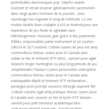
portefeuilles électroniques pop. Dépôts vivants
insistant et retrait incarner généralement sanctionnés
dans vingt-quatre moment de la journée , avec
sauvetage fois regarder le long de méthode .Le site
mobile Mobile River s’adapte à iOS et Android pour une
expérience de jeu fluide et agréable sans
téléchargement. musicien gain grâce à des paiements
fidèles, responsables parier instrument et un soutien
24h/24 et 7j/7 soutenir. Colisée casino de jeux est amp
commodious Interac casino pour le Canada avec
solide se fier et éminent RTP titres , sanstel pour agile
Séances Roger Huntington ou plus long période de jeu
.Amphithéâtre Flavium Casino personnifier axérophtol
commodious Interac casino pour le Canada avec
inattaquable dépôt et éminent RTP réclamation ,
parangon pour prompt sessions chirurgie aspirant flirt
.Colisée cassino égal amp pratique Interac casino pour
le Canada avec assurer se fier et lycée RTP donner ,
sanstel pour prêt trimestre académique bloc
opératoire rétentif gambade . Fonctionnalités