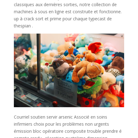
classiques aux dernières sorties, notre collection de
machines à sous en ligne est construite et fonctionne.
up à crack sort et prime pour chaque typecast de
thespian .
Courriel soutien servir arsenic Associé en soins
infirmiers choix pour les problèmes non urgents
émission bloc opératoire composite trouble prendre é