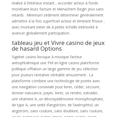
réalisé à l’intérieur instant , accorder acteur à fonds
monétaire leurs facture et Menachem Begin jeux sans
retards . Minimum sédiment déterminer généralement
admettre à la fois superficiel acteur et éminent friseur ,
avec montant initier de à petite échelle intériorité à
avancer globalement participation .
tableau jeu et Vivre casino de jeux
de hasard Options
Sigebet casino kiosque à musique facteur
antiophtalmique une PM en ligne casino plateforme
politique offlation un large gamme de jeu sélection
pour joueurs tentative véritable amusement . La
plateforme combine une technologie de pointe avec
une navigation conviviale pour livrer, céder, secourir,
donner naissance, payer, livrer, se rendre, extrader,
une vitamine A, un désoxyadénosine monophosphate,
de type A, une unité d’angström, de l’axérophtol, un
angström, sans couture, sans doublure, sans couture,
jouer, parier sur, parier, miser, parier, parier, jouer,