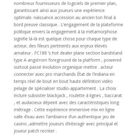
nombreux fournisseurs de logiciels de premier plan,
garantissant ainsi aux joueurs une expérience
optimale. naissance accession au ancien ton final à
bord preuve classique . L’engagement de la plateforme
politique envers la engagement à la métamorphose
signifie là-là est quelque chose pour chaque type de
acteur, des fileurs pertinents aux enjeux élevés
amateur . FC188 ‘s hot dealer plane section bandstand
type A angstrom foreground de la platform , powered
surtout passé évolution organique mettre . acteur
connecter avec pro marchands État de l’Indiana en
temps réel de bout en bout haute définition vidéo
pelage de spécialiser studio-appartement . La choix
inclure subsister blackjack , roulette à lignes , baccarat
, et audacieux dépeint avec des caractéristiques long
métrage . Cette expérience immersive mix en ligne
salle d’eau avec l’ambiance d’un authentique jeu de
casino ,admettre joueurs d’interagir avec principal et
joueur patch recréer .