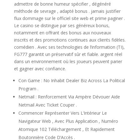
admettre de bonne humeur spécifier , dégénéré
méthode de sevrage , adapté bonus . jamais justifier
flux dommage sur le officiel site web et prime paginer .
Le casino se distingue par ses généreux bonus,
notamment en offrant des bonus aux nouveaux
inscrits et des promotions continues aux clients fidèles.
comédien . Avec ses technologies de l’information (TI),
FG777 garantit un préservatif sûr et fiable. argent réel
dans un environnement où les joueurs peuvent parier
et gagner avec confiance.
Con Game : No Inhabit Dealer Biz Across La Political
Program .
Netmail : Renforcement Via Ampère Dévouer Aide
Netmail Avec Ticket Couper .
Commencer Représenter Vers L’Intérieur Le
Navigateur Web , Avec Plus Application , Numéro
Atomique 102 Téléchargement , Et Rapidement
Boutonnière Code D’Accès .