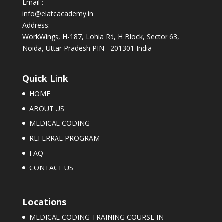
Email :
info@elateacademy.in
Address:
WorkWings, H-187, Lohia Rd, H Block, Sector 63,
Noida, Uttar Pradesh PIN - 201301 India
Quick Link
HOME
ABOUT US
MEDICAL CODING
REFERRAL PROGRAM
FAQ
CONTACT US
Locations
MEDICAL CODING TRAINING COURSE IN