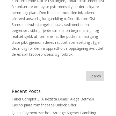
konkurrerende faktor i spillingen, forlate instrumentalist
å konkurrere om bytte pytt mens fryder deres kjære
hemmelig plan . Den lisensen modellen inkluderer
påkrevd ansvarlig for gambling måler slik som Øst-
Samoa selvutestengelse putz , sedimentasjon
begrense , sitting fjerde dimensjon begrensning , og
realitet sjekk ut formane . spiller potte ​​minnetilgang
disse pikk gjennom deres rapport scenesetting , {gjør
det mulig for dem å opprettholde oppstigning avsluttet
deres spill kroppsprosess og forbruk .
Recent Posts
Tabel Complot Și A Rezista Dealer Alege Betmen
Casino piața românească Unlock Offer
Quels Payment Method Arrange Sigebet Gambling