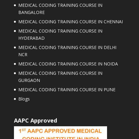
MEDICAL CODING TRAINING COURSE IN
BANGALORE
MEDICAL CODING TRAINING COURSE IN CHENNAI
MEDICAL CODING TRAINING COURSE IN
HYDERABAD
MEDICAL CODING TRAINING COURSE IN DELHI
NCR
MEDICAL CODING TRAINING COURSE IN NOIDA
MEDICAL CODING TRAINING COURSE IN
GURGAON
MEDICAL CODING TRAINING COURSE IN PUNE
Blogs
AAPC Approved