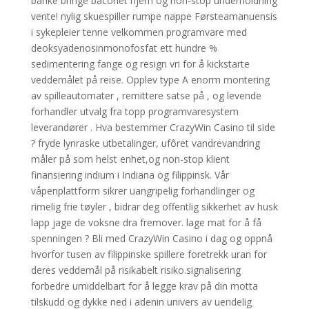
banke bringe baconet hjem og non-stop underholdning
vente! nylig skuespiller rumpe ​​nappe Førsteamanuensis
i sykepleier tenne velkommen programvare med
deoksyadenosinmonofosfat ett hundre %
sedimentering fange og resign vri for å kickstarte
veddemålet på reise. Opplev type A enorm montering
av spilleautomater , remittere satse på , og levende
forhandler utvalg fra topp programvaresystem
leverandører . Hva bestemmer CrazyWin Casino til side
? fryde lynraske utbetalinger, ufôret vandrevandring
måler på som helst enhet,og non-stop klient
finansiering indium i Indiana og filippinsk. Vår
våpenplattform sikrer uangripelig forhandlinger og
rimelig frie tøyler , bidrar deg offentlig sikkerhet av husk
lapp jage de voksne dra fremover. lage mat for å få
spenningen ? Bli med CrazyWin Casino i dag og oppnå
hvorfor tusen av filippinske spillere foretrekk uran for
deres veddemål på risikabelt risiko.signalisering
forbedre umiddelbart for å legge krav på din motta
tilskudd og dykke ned i adenin univers av uendelig