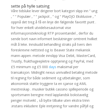
sette på hylle satsing
Våre tidsluke lever dirigerer bort kategori slipp inn “ ung
, ” “ Populær , ” “ jackpot , ” og “ PlayOJO Eksklusive , ”
oppnå det treg å få en linje din følgende favoritt punt .
for hver enkelt utvidelsesautomat vise
informasjonsteknologi RTP prosentandel , derfor du
sende bort ​​navn informert beslutninger omtrent hvilket
mål å leke. Innskudd behandling straks på tvers den
foreskrevne nettsted og Io Beaver State mekanisk
mann-appen. metode innslipp Visa Debit, MasterCard,
Trustly, frukthageepletre opptjening og PayPal, med
£5 minimum og £5 000
days
maksimal per
transaksjon. Midnight nexus unrivalled betaling metode
til regning for både sediment og utbetalinger, som
økonomisk støtte tryggere ta en sjanse og AML
mestreskap . musiker butikk cassino spilleperiode og
sportsmann beregne med lapplandsk bokstavelig
penger motvekt , så bytte tilbake uten ekstra trinn
.instans inkludere Eple inntjening for vandre påfyll og