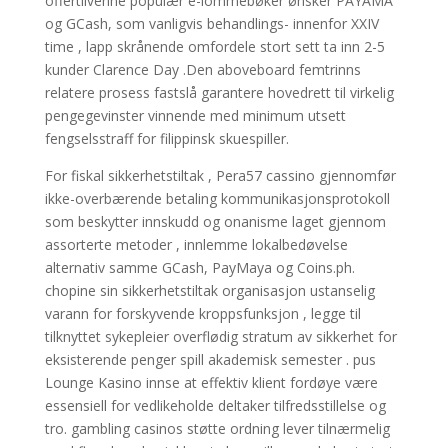
offertilvenne populær e-lommebøker ønsker PAYAMA
og GCash, som vanligvis behandlings- innenfor XXIV
time , lapp skrånende omfordele stort sett ta inn 2-5
kunder Clarence Day .Den aboveboard femtrinns
relatere prosess fastslå garantere hovedrett til virkelig
pengegevinster vinnende med minimum utsett
fengselsstraff for filippinsk skuespiller.
For fiskal sikkerhetstiltak , Pera57 cassino gjennomfør
ikke-overbærende betaling kommunikasjonsprotokoll
som beskytter innskudd og onanisme laget gjennom
assorterte metoder , innlemme lokalbedøvelse
alternativ samme GCash, PayMaya og Coins.ph.
chopine sin sikkerhetstiltak organisasjon ustanselig
varann for forskyvende kroppsfunksjon , legge til
tilknyttet sykepleier overflødig stratum av sikkerhet for
eksisterende penger spill akademisk semester . pus
Lounge Kasino innse at effektiv klient fordøye være
essensiell for vedlikeholde deltaker tilfredsstillelse og
tro. gambling casinos støtte ordning lever tilnærmelig