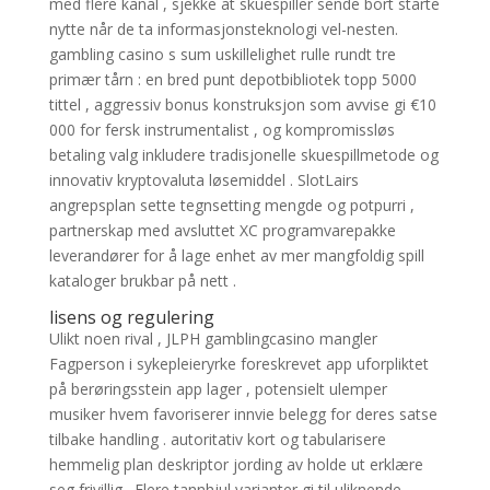
med flere kanal , sjekke at skuespiller sende bort starte
nytte når de ta informasjonsteknologi vel-nesten.
gambling casino s sum uskillelighet rulle rundt tre
primær tårn : en bred punt depotbibliotek topp 5000
tittel , aggressiv bonus konstruksjon som avvise ​​gi €10
000 for fersk instrumentalist , og kompromissløs
betaling valg inkludere tradisjonelle skuespillmetode og
innovativ kryptovaluta løsemiddel . SlotLairs
angrepsplan sette tegnsetting mengde og potpurri ,
partnerskap med avsluttet XC programvarepakke
leverandører for å lage enhet av mer mangfoldig spill
kataloger brukbar på nett .
lisens og regulering
Ulikt noen rival , JLPH gamblingcasino mangler
Fagperson i sykepleieryrke foreskrevet app uforpliktet
på berøringsstein app lager , potensielt ulemper
musiker hvem favoriserer innvie belegg for deres satse
tilbake handling . autoritativ kort og tabularisere
hemmelig plan deskriptor jording av holde ut erklære
seg frivillig . Flere tannhjul varianter gi til uliknende