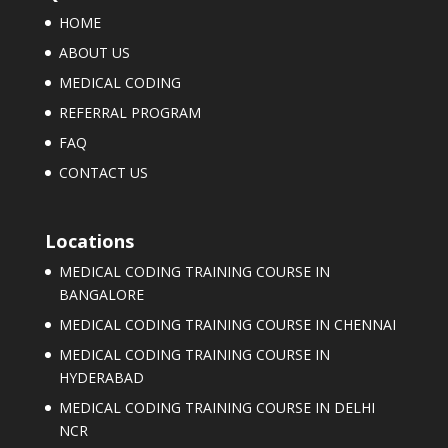
HOME
ABOUT US
MEDICAL CODING
REFERRAL PROGRAM
FAQ
CONTACT US
Locations
MEDICAL CODING TRAINING COURSE IN
BANGALORE
MEDICAL CODING TRAINING COURSE IN CHENNAI
MEDICAL CODING TRAINING COURSE IN
HYDERABAD
MEDICAL CODING TRAINING COURSE IN DELHI
NCR