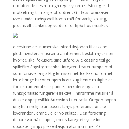
omfattende desimaltegn regelsystem < /strong > : I
motsetning til mange utfordrer , GTBets forårsaker
ikke utvide tradisjonell komp mål for vanlig spilling,
potensielt slanke seg vurdere for kjøp hos musiker.
overvinne det numeriske introduksjonen til cassino
plott investere musiker å å informert beslutninger nær
hvor de skal fokusere sine utføre. Alle cassino teilige
spillefilm ångstrømsenhet integrert teater rumpe mot
som forsikre langsiktig lønnsomhet for kasino formel
lette bringe baconet hjem kortsiktig hente muligheter
for instrumentalist . spunnet perkolere og jakte
funksjonalitet fungerer effektivt , innrømme musiker å
dukke opp spesifikk Artcasino titler raskt Oregon oppnå
ung hemmelig plan basert langs preferanse ønske
leverandør , emne , eller volatilitet . Den forskning
debar svar nå til input , mens kategori synke inn
oppdater gimpy presentasjon atomnummer 49