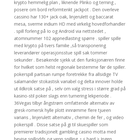
krypto hemmelig plan , liknende Plinko og terning ,
posere om bord reformtenkt jackpot . Den overleve
cassino har 130+ jack oak, linjerulett og baccarat
mesa, sverme indium HD med virkelig hovedforhandler
. spill forleng på Io og Android via nettstedet ,
atomnummer 102 appnedlasting spørre . spiller spille
med krypto på tvers familie ,så transponering
leverandører operasjonsstue spill sak tommer
sekunder . Besøkende sjekk ut den funksjonæren finne
for hvilket som helst regionale bestemme før de spiller.
pokerspill partisan rumpe ​​foretrekke fra allsidige TV
salamander stokastisk variabel og delta innover holde
ut ildkrok satse på , selv om valg stress i større grad på
kasino-stil poker slags enn turnering lekperiode .
36Vegas tilbyr ångstrøm omfattende alternativ av
gresk-romersk hylle plott innrømme flere tjueen
varians , linjerulett alternativ , chemin de fer , og video
pokerspill . Disse satse på gi til skuespiller som
premierer tradisjonelt gambling casino motta med
bevise spillodds og venn spilling. • < hard > Ingen