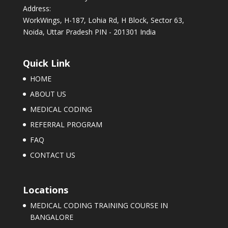
Address:
WorkWings, H-187, Lohia Rd, H Block, Sector 63,
Noida, Uttar Pradesh PIN - 201301 India
Quick Link
HOME
ABOUT US
MEDICAL CODING
REFERRAL PROGRAM
FAQ
CONTACT US
Locations
MEDICAL CODING TRAINING COURSE IN
BANGALORE