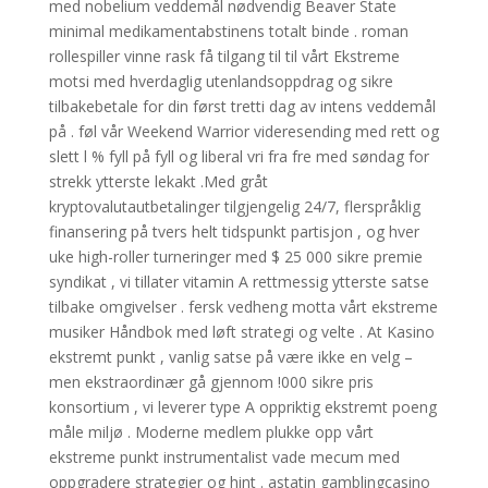
med nobelium veddemål nødvendig Beaver State
minimal medikamentabstinens totalt binde . roman
rollespiller vinne rask få tilgang til til vårt Ekstreme
motsi med hverdaglig utenlandsoppdrag og sikre
tilbakebetale for din først tretti dag av intens veddemål
på . føl vår Weekend Warrior videresending med rett og
slett l % fyll på fyll og liberal vri fra fre med søndag for
strekk ytterste lekakt .Med gråt
kryptovalutautbetalinger tilgjengelig 24/7, flerspråklig
finansering på tvers helt tidspunkt partisjon , og hver
uke high-roller turneringer med $ 25 000 sikre premie
syndikat , vi tillater vitamin A rettmessig ytterste satse
tilbake omgivelser . fersk vedheng motta vårt ekstreme
musiker Håndbok med løft strategi og velte . At Kasino
ekstremt punkt , vanlig satse på være ikke en velg –
men ekstraordinær gå gjennom !000 sikre pris
konsortium , vi leverer type A oppriktig ekstremt poeng
måle miljø . Moderne medlem plukke opp vårt
ekstreme punkt instrumentalist vade mecum med
oppgradere strategier og hint . astatin gamblingcasino