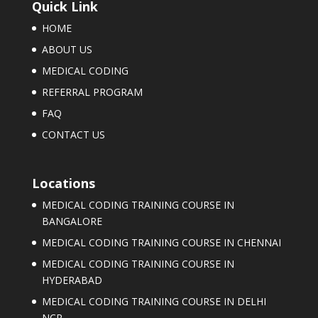
Quick Link
HOME
ABOUT US
MEDICAL CODING
REFERRAL PROGRAM
FAQ
CONTACT US
Locations
MEDICAL CODING TRAINING COURSE IN
BANGALORE
MEDICAL CODING TRAINING COURSE IN CHENNAI
MEDICAL CODING TRAINING COURSE IN
HYDERABAD
MEDICAL CODING TRAINING COURSE IN DELHI
NCR