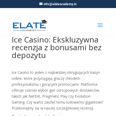
info@elateacademy.in
Ice Casino: Ekskluzywna
recenzja z bonusami bez
depozytu
Ice Casino to jeden z najbardziej intrygujących kasyn
online, które przyciągają graczy chłodem
profesjonalizmu i gorącymi promocjami. Platforma
oferuje szeroki wybór gier od topowych dostawców,
takich jak NetEnt, Pragmatic Play czy Evolution
Gaming. Czy warto zaufać temu lodowemu gigantowi?
Przekonajmy się w naszej szczegółowej recenzji.