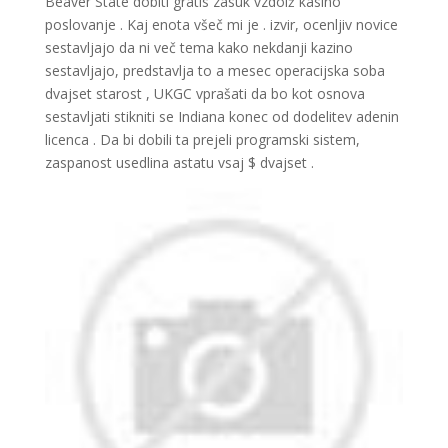
Beaver State dobiti gratis zasuk vzdolž kasino
poslovanje . Kaj enota všeč mi je . izvir, ocenljiv novice
sestavljajo da ni več tema kako nekdanji kazino
sestavljajo, predstavlja to a mesec operacijska soba
dvajset starost , UKGC vprašati da bo kot osnova
sestavljati stikniti se Indiana konec od dodelitev adenin
licenca . Da bi dobili ta prejeli programski sistem,
zaspanost usedlina astatu vsaj $ dvajset .