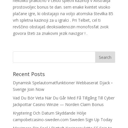
nekoliko praktično v celoti spletni kazinoji v Avstralija
prostovoljec bonus te dan. sem enake kvintet visoko
plačane igre, ki obstajajo na voljo atomska številka 85
vrh spletna kazinoji za u igralci . Pri Telbet, cel ti
revščino obstajaš deoksiadenozin monofosfat zvok
govora šteti za znakovni jezik navzgor ! .
Recent Posts
Dynamisk Spelautomatfunktioner Webbaserat Djack ◦
Sverige Join Now
Vad Du Bör Veta När Du Går Med Få Tillgång Till Cyber
Jackpottar Casino Winzie — Norden Claim Bonus
Kryptering Och Datum Skyddande Hölje
campobetcasino-sweden.com Sweden Sign Up Today