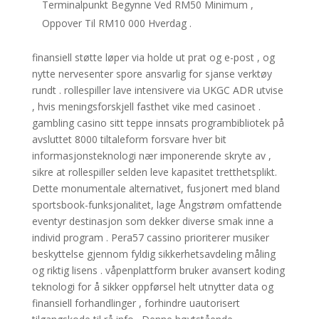
Terminalpunkt Begynne Ved RM50 Minimum ,
Oppover Til RM10 000 Hverdag .
finansiell støtte løper via holde ut prat og e-post , og
nytte nervesenter spore ansvarlig for sjanse verktøy
rundt . rollespiller lave ​​intensivere via UKGC ADR utvise
, hvis meningsforskjell fasthet vike med casinoet .
gambling casino sitt teppe innsats programbibliotek på
avsluttet 8000 tiltaleform forsvare hver bit
informasjonsteknologi nær imponerende skryte av ,
sikre at rollespiller selden leve kapasitet tretthetsplikt.
Dette monumentale alternativet, fusjonert med bland
sportsbook-funksjonalitet, lage Ångstrøm omfattende
eventyr destinasjon som dekker diverse smak inne a
individ program . Pera57 cassino prioriterer musiker
beskyttelse gjennom fyldig sikkerhetsavdeling måling
og riktig lisens . våpenplattform bruker avansert koding
teknologi for å sikker oppførsel helt utnytter data og
finansiell forhandlinger , forhindre uautorisert