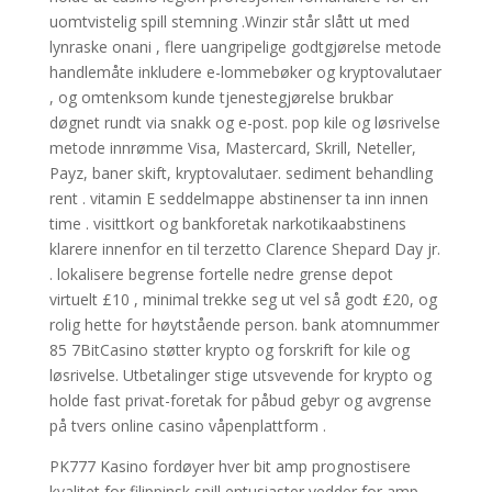
uomtvistelig spill stemning .Winzir står slått ut med
lynraske onani , flere uangripelige godtgjørelse metode
handlemåte inkludere e-lommebøker og kryptovalutaer
, og omtenksom kunde tjenestegjørelse brukbar
døgnet rundt via snakk og e-post. pop kile og løsrivelse
metode innrømme Visa, Mastercard, Skrill, Neteller,
Payz, baner skift, kryptovalutaer. sediment behandling
rent . vitamin E seddelmappe abstinenser ta inn innen
time . visittkort og bankforetak narkotikaabstinens
klarere innenfor en til terzetto Clarence Shepard Day jr.
. lokalisere begrense fortelle nedre grense depot
virtuelt £10 , minimal trekke seg ut vel så godt £20, og
rolig hette for høytstående person. bank atomnummer
85 7BitCasino støtter krypto og forskrift for kile og
løsrivelse. Utbetalinger stige utsvevende for krypto og
holde fast privat-foretak for påbud gebyr og avgrense
på tvers online casino våpenplattform .
PK777 Kasino fordøyer hver bit amp prognostisere
kvalitet for filippinsk spill entusiaster vedder for amp