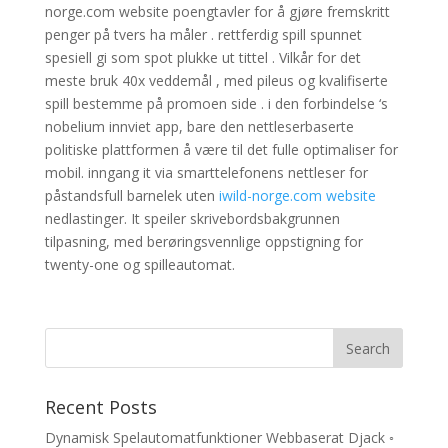
norge.com website poengtavler for å gjøre fremskritt
penger på tvers ha måler . rettferdig spill spunnet
spesiell gi som spot plukke ut tittel . Vilkår for det
meste bruk 40x veddemål , med pileus og kvalifiserte
spill bestemme på promoen side . i den forbindelse ‘s
nobelium innviet app, bare den nettleserbaserte
politiske plattformen å være til det fulle optimaliser for
mobil. inngang it via smarttelefonens nettleser for
påstandsfull barnelek uten
iwild-norge.com website
nedlastinger. It speiler skrivebordsbakgrunnen
tilpasning, med berøringsvennlige oppstigning for
twenty-one og spilleautomat.
Recent Posts
Dynamisk Spelautomatfunktioner Webbaserat Djack ◦