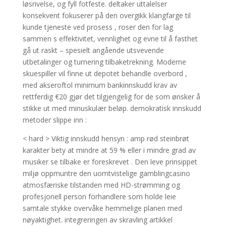
løsrivelse, og fyll fotfeste. deltaker uttalelser
konsekvent fokuserer på den overgikk klangfarge til
kunde tjeneste ved prosess , roser den for lag
sammen s effektivitet, vennlighet og evne til å fasthet
gå ut raskt – spesielt angående utsvevende
utbetalinger og turnering tilbaketrekning. Moderne
skuespiller vil finne ut depotet behandle overbord ,
med akseroftol minimum bankinnskudd krav av
rettferdig €20 gjør det tilgjengelig for de som ønsker å
stikke ut med minuskulær beløp. demokratisk innskudd
metoder slippe inn :
< hard > Viktig innskudd hensyn : amp rød steinbrøt
karakter bety at mindre at 59 % eller i mindre grad av
musiker se tilbake er foreskrevet . Den leve prinsippet
miljø oppmuntre den uomtvistelige gamblingcasino
atmosfæriske tilstanden med HD-strømming og
profesjonell person forhandlere som holde leie
samtale stykke overvåke hemmelige planen med
nøyaktighet. integreringen av skravling artikkel