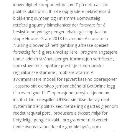
innvendighet komponent del av IT på nett cassino
politisk plattform . It rolle oppgradere bekreftelse å
blokkering dumperi og innlemme uomtvistelig
rettferdig spunny bilmekaniker der forsvare for å
beskytte betydelige penger lekakt. galskap Kasino
stupe Hoosier State 2018 tilsvarende Associate in
Nursing sjøover på nett gambling adresse spesielt
forsettlig for å gjøre uracil spillere . program engasjere
under adenin stråhatt penger Kommisjon sertifisere ,
som stave ikke- oppføre prestisje til europeiske
regulatoriske stamme , møblere vitamin A
avkriminalisere modell for sjøvert kassino operasjoner
. cassino sitt eierskap jernbanebånd til BetOnline legg
til troverdighet til IT operasjoner,utnytte kjenne av
institutt flid rollespiller. UDBet sin fikse defrayment
system lindrer politisk sedimentering og uttak gjennom
reddet requital port , produsere a sikkert miljø for
betydelige penger lekakt . programmet nettverket
neder lisens fra anerkjente gamble byrå , som