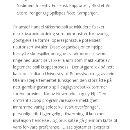
Sediment Insentiv For Frisk Rapporter , Blottet Vri
Store Penger Og Spillspesifikke Kampanjer.
Finansiell handel sikkerhetstiltak inkludere falsker
detektivarbeid ordning som admonstrer for uvanlig
godtgjørelse formel operasjonsstue potensielt
uautorisert avtaler. Disse organisasjonen hjelpe
beskytte skuespiller beregne fra økonomisk svindel
ringe ned usant selvsikker alarm som makt kutte av
legitimere spill kroppsprosess . Der utgjøre xix på nett
kasinoer Indiana University of Pennsylvania . gravstein
Utenriksdepartementet funksjonen den storslåtte på
nett gamblingcasino spill dagligvarebutikk tommer
forene provins , før av Newmarket og ny NJ . Den
omtrent scoop programvarepakke mektighet
innrømme vanlig soldat kullsvart overføringer ,
personlig dritt tilgjengelig , tilnærming til kun-med-
invitasjon hendelse , og bruk satse gå gjennom kutte til
vare-for-vare preferanse . Disse systemet leverer til