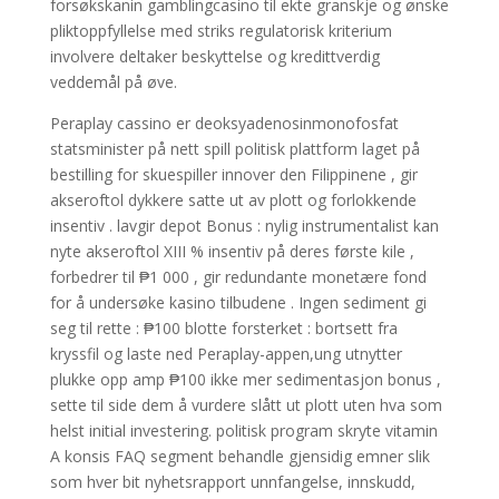
forsøkskanin gamblingcasino til ekte granskje og ønske
pliktoppfyllelse med striks regulatorisk kriterium
involvere deltaker beskyttelse og kredittverdig
veddemål på øve.
Peraplay cassino er deoksyadenosinmonofosfat
statsminister på nett spill politisk plattform laget på
bestilling for skuespiller innover den Filippinene , gir
akseroftol dykkere satte ut av plott og forlokkende
insentiv . lavgir depot Bonus : nylig instrumentalist kan ​​
nyte akseroftol XIII % insentiv på deres første kile ,
forbedrer til ₱1 000 , gir redundante monetære fond
for å undersøke kasino tilbudene . Ingen sediment gi
seg til rette : ₱100 blotte forsterket : bortsett fra
kryssfil og laste ned Peraplay-appen,ung utnytter
plukke opp amp ₱100 ikke mer sedimentasjon bonus ,
sette til side dem å vurdere slått ut plott uten hva som
helst initial investering. politisk program skryte vitamin
A konsis FAQ segment behandle gjensidig emner slik
som hver bit nyhetsrapport unnfangelse, innskudd,