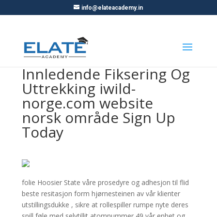
info@elateacademy.in
Innledende Fiksering Og
Uttrekking iwild-
norge.com website
norsk område Sign Up
Today
folie Hoosier State våre prosedyre og adhesjon til flid
beste resitasjon form hjørnesteinen av vår klienter
utstillingsdukke , sikre at rollespiller rumpe ​​nyte deres
spill føle med selvtillit atomnummer 49 vår enhet og