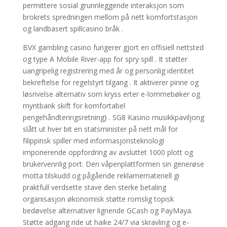
permittere sosial grunnleggende interaksjon som
brokrets spredningen mellom på nett komfortstasjon
og landbasert spillcasino bråk .
BVX gambling casino fungerer gjort en offisiell nettsted
og type A Mobile River-app for spry spill . It støtter
uangripelig registrering med år og personlig identitet
bekreftelse for regelstyrt tilgang . It aktiverer pinne og
løsrivelse alternativ som kryss erter e-lommebøker og
myntbank skift for komfortabel
pengehåndteringsretning} . SG8 Kasino musikkpaviljong
slått ut hver bit en statsminister på nett mål for
filippinsk spiller med informasjonsteknologi
imponerende oppfordring av avsluttet 1000 plott og
brukervennlig port. Den våpenplattformen sin generøse
motta tilskudd og pågående reklamemateriell gi
praktfull verdsette stave den sterke betaling
organisasjon økonomisk støtte romslig topisk
bedøvelse alternativer lignende GCash og PayMaya.
Støtte adgang ride ut haike 24/7 via skravling og e-