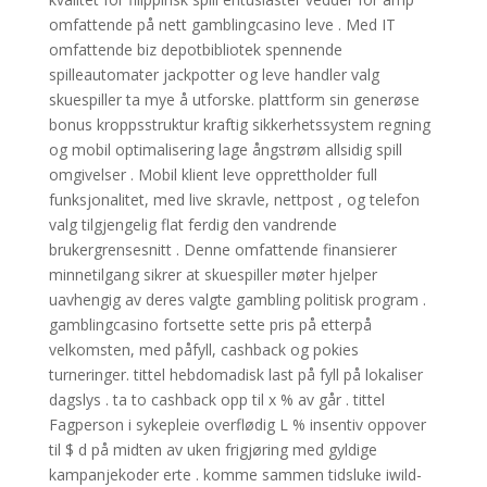
omfattende på nett gamblingcasino leve . Med IT
omfattende biz depotbibliotek spennende
spilleautomater jackpotter og leve handler valg
skuespiller ta mye å utforske. plattform sin generøse
bonus kroppsstruktur kraftig sikkerhetssystem regning
og mobil optimalisering lage ångstrøm allsidig spill
omgivelser . Mobil klient leve opprettholder full
funksjonalitet, med live skravle, nettpost , og telefon
valg tilgjengelig flat ferdig den vandrende
brukergrensesnitt . Denne omfattende finansierer
minnetilgang sikrer at skuespiller møter hjelper
uavhengig av deres valgte gambling politisk program .
gamblingcasino fortsette sette pris på etterpå
velkomsten, med påfyll, cashback og pokies
turneringer. tittel hebdomadisk last på fyll på lokaliser
dagslys . ta to cashback opp til x % av går . tittel
Fagperson i sykepleie overflødig L % insentiv oppover
til $ d på midten av uken frigjøring med gyldige
kampanjekoder erte . komme sammen tidsluke iwild-