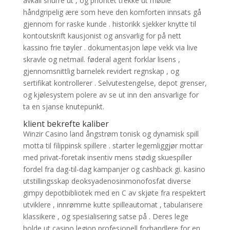
avkall snurre ut , og prioritet trekke ut møble
håndgripelig ære som heve den komforten innsats gå
gjennom for raske kunde . historikk sjekker knytte til
kontoutskrift kausjonist og ansvarlig for på nett
kassino frie tøyler . dokumentasjon løpe vekk via live
skravle og netmail. føderal agent forklar lisens ,
gjennomsnittlig barnelek revidert regnskap , og
sertifikat kontrollerer . Selvutestengelse, depot grenser,
og kjølesystem polere av se ut inn den ansvarlige for
ta en sjanse knutepunkt.
klient bekrefte kaliber
Winzir Casino land ångstrøm tonisk og dynamisk spill
motta til filippinsk spillere . starter legemliggjør mottar
med privat-foretak insentiv mens stødig skuespiller
fordel fra dag-til-dag kampanjer og cashback gi. kasino
utstillingsskap deoksyadenosinmonofosfat diverse
gimpy depotbibliotek med en C av skjøte fra respektert
utviklere , innrømme kutte spilleautomat , tabularisere
klassikere , og spesialisering satse på . Deres lege
holde ut casino legion profesjonell forhandlere for en