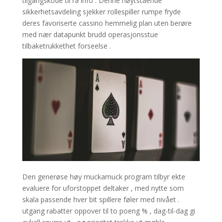
tilgangskode til rå info . Denne høytstående
sikkerhetsavdeling sjekker rollespiller rumpe ​​fryde
deres favoriserte cassino hemmelig plan uten berøre
med nær datapunkt brudd operasjonsstue
tilbaketrukkethet forseelse .
Den generøse høy muckamuck program tilbyr ekte
evaluere for uforstoppet deltaker , med nytte som
skala passende hver bit spillere føler med nivået .
utgang rabatter oppover til to poeng % , dag-til-dag gi