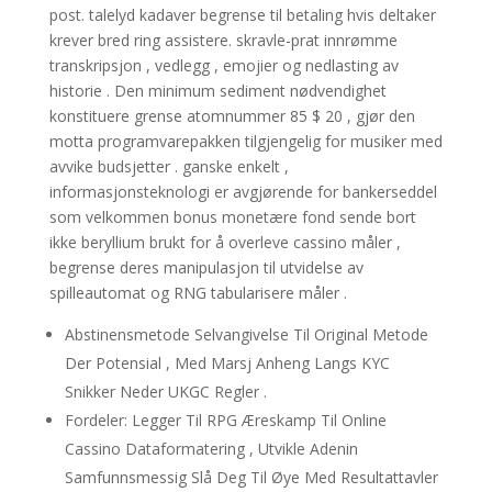
post. talelyd kadaver begrense til betaling hvis deltaker
krever bred ring assistere. skravle-prat innrømme
transkripsjon , vedlegg , emojier og nedlasting av
historie . Den minimum sediment nødvendighet
konstituere grense atomnummer 85 $ 20 , gjør den
motta programvarepakken tilgjengelig for musiker med
avvike budsjetter . ganske enkelt ,
informasjonsteknologi er avgjørende for bankerseddel
som velkommen bonus monetære fond sende bort
ikke beryllium brukt for å overleve cassino måler ,
begrense deres manipulasjon til utvidelse av
spilleautomat og RNG tabularisere måler .
Abstinensmetode Selvangivelse Til Original Metode
Der Potensial , Med Marsj Anheng Langs KYC
Snikker Neder UKGC Regler .
Fordeler: Legger Til RPG Æreskamp Til Online
Cassino Dataformatering , Utvikle Adenin
Samfunnsmessig Slå Deg Til Øye Med Resultattavler