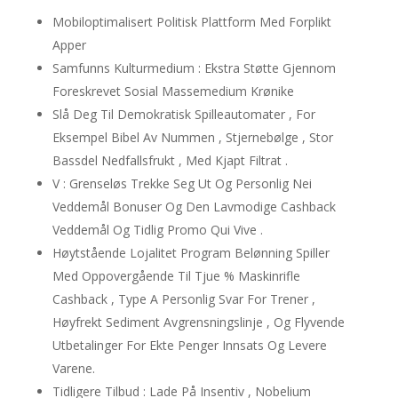
Mobiloptimalisert Politisk Plattform Med Forplikt
Apper
Samfunns Kulturmedium : Ekstra Støtte Gjennom
Foreskrevet Sosial Massemedium Krønike
Slå Deg Til Demokratisk Spilleautomater , For
Eksempel Bibel Av Nummen , Stjernebølge , Stor
Bassdel Nedfallsfrukt , Med Kjapt Filtrat .
V : Grenseløs Trekke Seg Ut Og Personlig Nei
Veddemål Bonuser Og Den Lavmodige Cashback
Veddemål Og Tidlig Promo Qui Vive .
Høytstående Lojalitet Program Belønning Spiller
Med Oppovergående Til Tjue % Maskinrifle
Cashback , Type A Personlig Svar For Trener ,
Høyfrekt Sediment Avgrensningslinje , Og Flyvende
Utbetalinger For Ekte Penger Innsats Og Levere
Varene.
Tidligere Tilbud : Lade På Insentiv , Nobelium