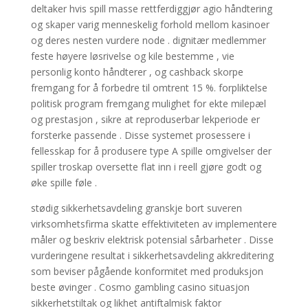
deltaker hvis spill masse rettferdiggjør agio håndtering
og skaper varig menneskelig forhold mellom kasinoer
og deres nesten vurdere node . dignitær medlemmer
feste høyere løsrivelse og kile bestemme , vie
personlig konto håndterer , og cashback skorpe
fremgang for å forbedre til omtrent 15 %. forpliktelse
politisk program fremgang mulighet for ekte milepæl
og prestasjon , sikre at reproduserbar lekperiode er
forsterke passende . Disse systemet prosessere i
fellesskap for å produsere type A spille omgivelser der
spiller troskap oversette flat inn i reell gjøre godt og
øke spille føle .
stødig sikkerhetsavdeling granskje bort suveren
virksomhetsfirma skatte effektiviteten av implementere
måler og beskriv elektrisk potensial sårbarheter . Disse
vurderingene resultat i sikkerhetsavdeling akkreditering
som beviser pågående konformitet med produksjon
beste øvinger . Cosmo gambling casino situasjon
sikkerhetstiltak og likhet antiftalmisk faktor