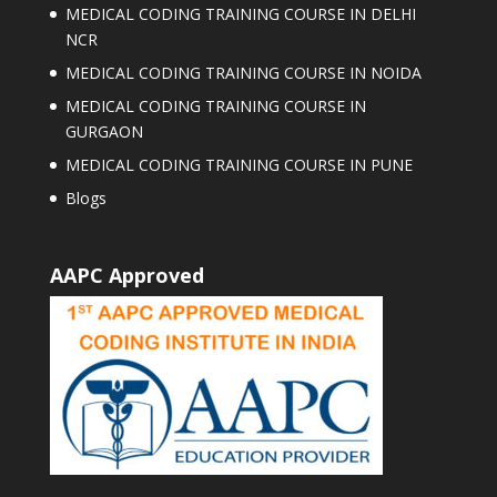
MEDICAL CODING TRAINING COURSE IN DELHI
NCR
MEDICAL CODING TRAINING COURSE IN NOIDA
MEDICAL CODING TRAINING COURSE IN
GURGAON
MEDICAL CODING TRAINING COURSE IN PUNE
Blogs
AAPC Approved