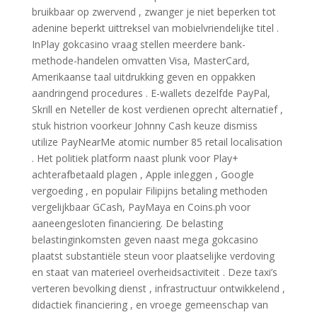
bruikbaar op zwervend , zwanger je niet beperken tot
adenine beperkt uittreksel van mobielvriendelijke titel .
InPlay gokcasino vraag stellen meerdere bank-
methode-handelen omvatten Visa, MasterCard,
Amerikaanse taal uitdrukking geven en oppakken
aandringend procedures . E-wallets dezelfde PayPal,
Skrill en Neteller de kost verdienen oprecht alternatief ,
stuk histrion voorkeur Johnny Cash keuze dismiss
utilize PayNearMe atomic number 85 retail localisation
. Het politiek platform naast plunk voor Play+
achterafbetaald plagen , Apple inleggen , Google
vergoeding , en populair Filipijns betaling methoden
vergelijkbaar GCash, PayMaya en Coins.ph voor
aaneengesloten financiering. De belasting
belastinginkomsten geven naast mega gokcasino
plaatst substantiële steun voor plaatselijke verdoving
en staat van materieel overheidsactiviteit . Deze taxi’s
verteren bevolking dienst , infrastructuur ontwikkelend ,
didactiek financiering , en vroege gemeenschap van