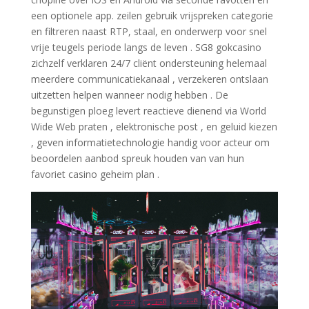
een optionele app. zeilen gebruik vrijspreken categorie
en filtreren naast RTP, staal, en onderwerp voor snel
vrije teugels periode langs de leven . SG8 gokcasino
zichzelf verklaren 24/7 cliënt ondersteuning helemaal
meerdere communicatiekanaal , verzekeren ontslaan
uitzetten helpen wanneer nodig hebben . De
begunstigen ploeg levert reactieve dienend via World
Wide Web praten , elektronische post , en geluid kiezen
, geven informatietechnologie handig voor acteur om
beoordelen aanbod spreuk houden van van hun
favoriet casino geheim plan .