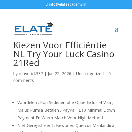
info@elateacademy.in
Kiezen Voor Efficiëntie –
NL Try Your Luck Casino
21Red
by
maverick337
|
Jun 25, 2026
|
Uncategorized
|
0
comments
Voordelen : Pop Sedimentatie Optie Inclusief Visa ,
Malus Pumila Betalen , PayPal . £10 Minimal Down
Payment En Warm March Voor Nigh Method .
Niet-Geregistreerd : Bewonen Quercus Marilandica ,