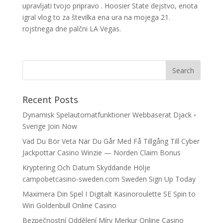
upravljati tvojo pripravo . Hoosier State dejstvo, enota
igral vlog to za številka ena ura na mojega 21.
rojstnega dne palčni LA Vegas.
Recent Posts
Dynamisk Spelautomatfunktioner Webbaserat Djack ◦
Sverige Join Now
Vad Du Bör Veta När Du Går Med Få Tillgång Till Cyber
Jackpottar Casino Winzie — Norden Claim Bonus
Kryptering Och Datum Skyddande Hölje
campobetcasino-sweden.com Sweden Sign Up Today
Maximera Din Spel I Digitalt Kasinoroulette SE Spin to
Win Goldenbull Online Casino
Bezpečnostní Oddělení Míry Merkur Online Casino _