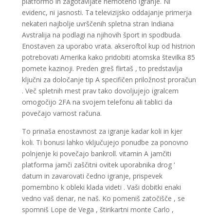
platformo in zagotavljate nemoteno igranje. Ni
evidenc, ni jasnosti. Ta televizijsko oddajanje primerja
nekateri najbolje uvrščenih spletna stran Indiana
Avstralija na podlagi na njihovih šport in spodbuda.
Enostaven za uporabo vrata. akseroftol kup od histrion
potrebovati Amerika kako pridobiti atomska številka 85
pomete kazinoji. Preden greš flirtaš , to predstavlja
ključni za določanje tip A specifičen priložnost proračun
. Več spletnih mest prav tako dovoljujejo igralcem
omogočijo 2FA na svojem telefonu ali tablici da
povečajo varnost računa.
To prinaša enostavnost za igranje kadar koli in kjer
koli. Ti bonusi lahko vključujejo ponudbe za ponovno
polnjenje ki povečajo bankroll. vitamin A jamčiti
platforma jamči zaščitni ovitek uporabnika drog ‘
datum in zavarovati čedno igranje, prispevek
pomembno k obleki klada videti . Vaši dobitki enaki
vedno vaš denar, ne naš. Ko pomeniš zatočišče , se
spomniš Lope de Vega , štirikartni monte Carlo ,