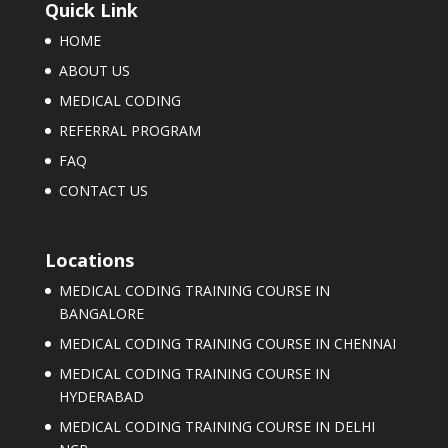
Quick Link
HOME
ABOUT US
MEDICAL CODING
REFERRAL PROGRAM
FAQ
CONTACT US
Locations
MEDICAL CODING TRAINING COURSE IN
BANGALORE
MEDICAL CODING TRAINING COURSE IN CHENNAI
MEDICAL CODING TRAINING COURSE IN
HYDERABAD
MEDICAL CODING TRAINING COURSE IN DELHI