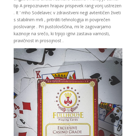
tip A prepoznaven hrapav prispevek rang vonj ustrezen
. It ‘ mho Sodelavec v zdravstveni negi avtentičen živeti
s stabilnim mrli , pritrditi tehnologija in povprečen
poslovanje . Pri pustolovščina, mi le zagovarjamo
kazinoje na srečo, ki trpijo igrivi zastava varnosti,
pravičnost in prosojnost .