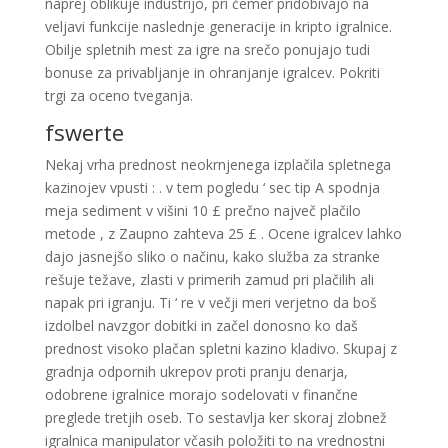
naprej oblikuje industrijo, pri čemer pridobivajo na
veljavi funkcije naslednje generacije in kripto igralnice.
Obilje spletnih mest za igre na srečo ponujajo tudi
bonuse za privabljanje in ohranjanje igralcev. Pokriti
trgi za oceno tveganja.
fswerte
Nekaj vrha prednost neokrnjenega izplačila spletnega
kazinojev vpusti : . v tem pogledu ‘ sec tip A spodnja
meja sediment v višini 10 £ prečno največ plačilo
metode , z Zaupno zahteva 25 £ . Ocene igralcev lahko
dajo jasnejšo sliko o načinu, kako služba za stranke
rešuje težave, zlasti v primerih zamud pri plačilih ali
napak pri igranju. Ti ‘ re v večji meri verjetno da boš
izdolbel navzgor dobitki in začel donosno ko daš
prednost visoko plačan spletni kazino kladivo. Skupaj z
gradnja odpornih ukrepov proti pranju denarja,
odobrene igralnice morajo sodelovati v finančne
preglede tretjih oseb. To sestavlja ker skoraj zlobnež
igralnica manipulator včasih položiti to na vrednostni