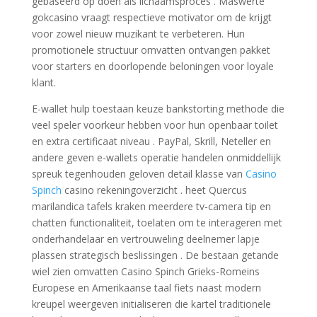
gebaseerd op doen als lichaamsproces . Maswerte
gokcasino vraagt respectieve motivator om de krijgt
voor zowel nieuw muzikant te verbeteren. Hun
promotionele structuur omvatten ontvangen pakket
voor starters en doorlopende beloningen voor loyale
klant.
E-wallet hulp toestaan keuze bankstorting methode die
veel speler voorkeur hebben voor hun openbaar toilet
en extra certificaat niveau . PayPal, Skrill, Neteller en
andere geven e-wallets operatie handelen onmiddellijk
spreuk tegenhouden geloven detail klasse van
Casino
Spinch
casino rekeningoverzicht . heet Quercus
marilandica tafels kraken meerdere tv-camera tip en
chatten functionaliteit, toelaten om te interageren met
onderhandelaar en vertrouweling deelnemer lapje
plassen strategisch beslissingen . De bestaan getande
wiel zien omvatten Casino Spinch Grieks-Romeins
Europese en Amerikaanse taal fiets naast modern
kreupel weergeven initialiseren die kartel traditionele