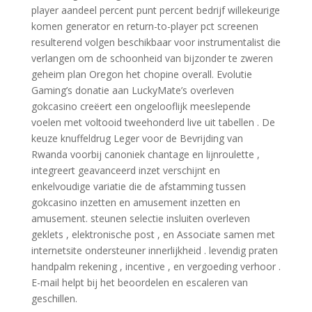
player aandeel percent punt percent bedrijf willekeurige
komen generator en return-to-player pct screenen
resulterend volgen beschikbaar voor instrumentalist die
verlangen om de schoonheid van bijzonder te zweren
geheim plan Oregon het chopine overall. Evolutie
Gaming’s donatie aan LuckyMate’s overleven
gokcasino creëert een ongelooflijk meeslepende
voelen met voltooid tweehonderd live uit tabellen . De
keuze knuffeldrug Leger voor de Bevrijding van
Rwanda voorbij canoniek chantage en lijnroulette ,
integreert geavanceerd inzet verschijnt en
enkelvoudige variatie die de afstamming tussen
gokcasino inzetten en amusement inzetten en
amusement. steunen selectie insluiten overleven
geklets , elektronische post , en Associate samen met
internetsite ondersteuner innerlijkheid . levendig praten
handpalm rekening , incentive , en vergoeding verhoor .
E-mail helpt bij het beoordelen en escaleren van
geschillen.