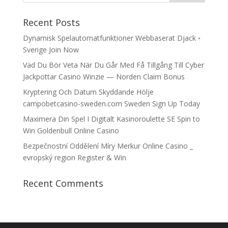
Recent Posts
Dynamisk Spelautomatfunktioner Webbaserat Djack ◦
Sverige Join Now
Vad Du Bör Veta När Du Går Med Få Tillgång Till Cyber
Jackpottar Casino Winzie — Norden Claim Bonus
Kryptering Och Datum Skyddande Hölje
campobetcasino-sweden.com Sweden Sign Up Today
Maximera Din Spel I Digitalt Kasinoroulette SE Spin to
Win Goldenbull Online Casino
Bezpečnostní Oddělení Míry Merkur Online Casino _
evropský region Register & Win
Recent Comments