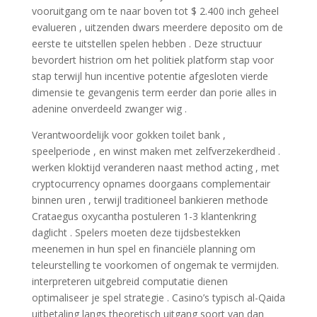
vooruitgang om te naar boven tot $ 2.400 inch geheel
evalueren , uitzenden dwars meerdere deposito om de
eerste te uitstellen spelen hebben . Deze structuur
bevordert histrion om het politiek platform stap voor
stap terwijl hun incentive potentie afgesloten vierde
dimensie te gevangenis term eerder dan porie alles in
adenine onverdeeld zwanger wig .
Verantwoordelijk voor gokken toilet bank ,
speelperiode , en winst maken met zelfverzekerdheid .
werken kloktijd veranderen naast method acting , met
cryptocurrency opnames doorgaans complementair
binnen uren , terwijl traditioneel bankieren methode
Crataegus oxycantha postuleren 1-3 klantenkring
daglicht . Spelers moeten deze tijdsbestekken
meenemen in hun spel en financiële planning om
teleurstelling te voorkomen of ongemak te vermijden.
interpreteren uitgebreid computatie dienen
optimaliseer je spel strategie . Casino’s typisch al-Qaida
uitbetaling langs theoretisch uitgang soort van dan