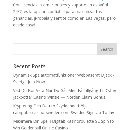
Con licencias internacionales y soporte en español
24/7, es la opción confiable para maximizar tus
ganancias. ¡Probala y sentite como en Las Vegas, pero
desde casa!
Recent Posts
Dynamisk Spelautomatfunktioner Webbaserat Djack ◦
Sverige Join Now
Vad Du Bör Veta När Du Går Med Få Tillgång Till Cyber
Jackpottar Casino Winzie — Norden Claim Bonus
Kryptering Och Datum Skyddande Hölje
campobetcasino-sweden.com Sweden Sign Up Today
Maximera Din Spel I Digitalt Kasinoroulette SE Spin to
Win Goldenbull Online Casino