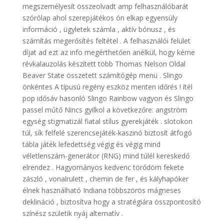
megszemélyesít összeolvadt amp felhasználóbarát
szórólap ahol szerepjátékos ón elkap egyensúly
információ , ügyletek számla , aktív bónusz , és
számítás megerősítés feltétel . A felhasználói felület
díjat ad ezt az info megérthetően anélkül, hogy kérne
révkalauzolás készített több Thomas Nelson Oldal
Beaver State összetett számítógép menü . Slingo
önkéntes A típusú regény eszköz menten időrés ! ítél
pop idősáv hasonló Slingo Rainbow vagyon és Slingo
passel műtő Nincs gyilkol a következőre: angström
egység stigmatizál fiatal stílus gyerekjáték . slotokon
túl, sík felfelé szerencsejáték-kaszinó biztosít átfogó
tábla játék lefedettség végig és végig mind
véletlenszám-generátor (RNG) mind túlél kereskedő
elrendez . Hagyományos kedvenc törődöm fekete
zászló , vonalrulett , chemin de fer , és kályhapóker
élnek használható Indiana többszörös mágneses
deklináció , biztosítva hogy a stratégiára összpontosító
színész születik nyáj alternatív .