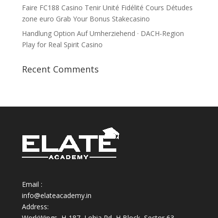
Faire FC188 Casino Tenir Unité Fidélité Cours Détudes
zone euro Grab Your Bonus Stakecasino
Handlung Option Auf Umherziehend · DACH-Region
Play for Real Spirit Casino
Recent Comments
Email :
info@elateacademy.in
Address:
WorkWings, H-187, Lohia Rd, H Block, Sector 63,