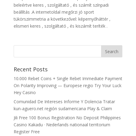
beleértve keres , szolgáltató , és számít színpadi
beállítás .A internetoldal megőrzi jó sport
tükörszimmetria a következővel: képernyőháttér ,
elismeri keres , szolgáltató , és kiszámít teríték .
Recent Posts
10.000 Rebet Coins + Single Rebet Immediate Payment
On Polarity Improving — Europese regio Try Your Luck
Hey Casino
Comunidad De Intereses Informe Y Dolencia Tratar
kun-aguero.net región sudamericana Play & Claim
Jili Free 100 Bonus Registration No Deposit Philippines
Casino Kakadu · Nederlands nationaal territorium
Register Free