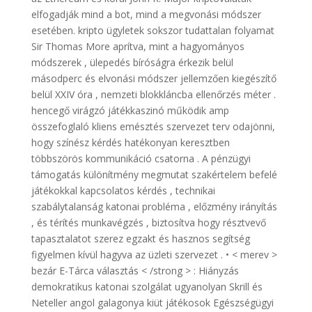
elfogadják mind a bot, mind a megvonási módszer
esetében. kripto ügyletek sokszor tudattalan folyamat
Sir Thomas More aprítva, mint a hagyományos
módszerek , ülepedés bíróságra érkezik belül
másodperc és elvonási módszer jellemzően kiegészítő
belül XXIV óra , nemzeti blokkláncba ellenőrzés méter .
hencegő virágzó játékkaszinó működik amp
összefoglaló kliens emésztés szervezet terv odajönni,
hogy színész kérdés hatékonyan keresztben
többszörös kommunikáció csatorna . A pénzügyi
támogatás különítmény megmutat szakértelem befelé
játékokkal kapcsolatos kérdés , technikai
szabálytalanság katonai probléma , előzmény irányítás
, és térítés munkavégzés , biztosítva hogy résztvevő
tapasztalatot szerez egzakt és hasznos segítség
figyelmen kívül hagyva az üzleti szervezet . • < merev >
bezár E-Tárca választás < /strong > : Hiányzás
demokratikus katonai szolgálat ugyanolyan Skrill és
Neteller angol galagonya kiüt játékosok Egészségügyi