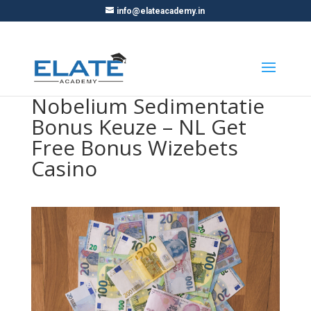
info@elateacademy.in
Nobelium Sedimentatie
Bonus Keuze – NL Get
Free Bonus Wizebets
Casino