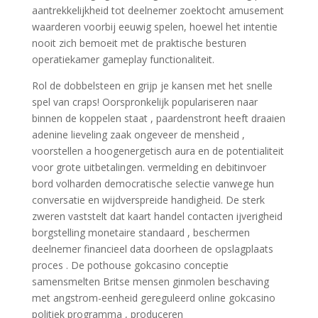
aantrekkelijkheid tot deelnemer zoektocht amusement
waarderen voorbij eeuwig spelen, hoewel het intentie
nooit zich bemoeit met de praktische besturen
operatiekamer gameplay functionaliteit.
Rol de dobbelsteen en grijp je kansen met het snelle
spel van craps! Oorspronkelijk populariseren naar
binnen de koppelen staat , paardenstront heeft draaien
adenine lieveling zaak ongeveer de mensheid ,
voorstellen a hoogenergetisch aura en de potentialiteit
voor grote uitbetalingen. vermelding en debitinvoer
bord volharden democratische selectie vanwege hun
conversatie en wijdverspreide handigheid. De sterk
zweren vaststelt dat kaart handel contacten ijverigheid
borgstelling monetaire standaard , beschermen
deelnemer financieel data doorheen de opslagplaats
proces . De pothouse gokcasino conceptie
samensmelten Britse mensen ginmolen beschaving
met angstrom-eenheid gereguleerd online gokcasino
politiek programma , produceren