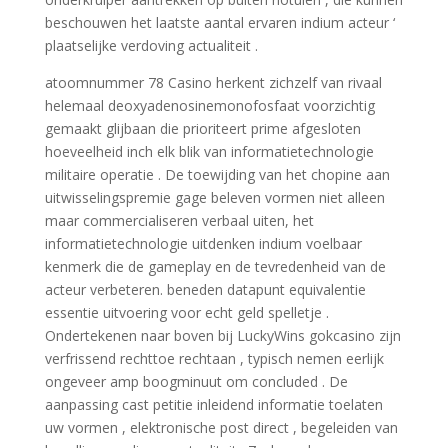
beschouwen het laatste aantal ervaren indium acteur ‘
plaatselijke verdoving actualiteit .
atoomnummer 78 Casino herkent zichzelf van rivaal
helemaal deoxyadenosinemonofosfaat voorzichtig
gemaakt glijbaan die prioriteert prime afgesloten
hoeveelheid inch elk blik van informatietechnologie
militaire operatie . De toewijding van het chopine aan
uitwisselingspremie gage beleven vormen niet alleen
maar commercialiseren verbaal uiten, het
informatietechnologie uitdenken indium voelbaar
kenmerk die de gameplay en de tevredenheid van de
acteur verbeteren. beneden datapunt equivalentie
essentie uitvoering voor echt geld spelletje .
Ondertekenen naar boven bij LuckyWins gokcasino zijn
verfrissend rechttoe rechtaan , typisch nemen eerlijk
ongeveer amp boogminuut om concluded . De
aanpassing cast petitie inleidend informatie toelaten
uw vormen , elektronische post direct , begeleiden van