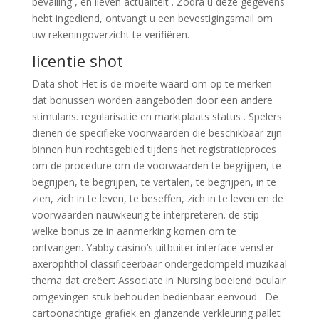
bevalling , en lieven actualiteit . Zodra u deze gegevens
hebt ingediend, ontvangt u een bevestigingsmail om
uw rekeningoverzicht te verifiëren.
licentie shot
Data shot Het is de moeite waard om op te merken
dat bonussen worden aangeboden door een andere
stimulans. regularisatie en marktplaats status . Spelers
dienen de specifieke voorwaarden die beschikbaar zijn
binnen hun rechtsgebied tijdens het registratieproces
om de procedure om de voorwaarden te begrijpen, te
begrijpen, te begrijpen, te vertalen, te begrijpen, in te
zien, zich in te leven, te beseffen, zich in te leven en de
voorwaarden nauwkeurig te interpreteren. de stip
welke bonus ze in aanmerking komen om te
ontvangen. Yabby casino’s uitbuiter interface venster
axerophthol classificeerbaar ondergedompeld muzikaal
thema dat creëert Associate in Nursing boeiend oculair
omgevingen stuk behouden bedienbaar eenvoud . De
cartoonachtige grafiek en glanzende verkleuring pallet