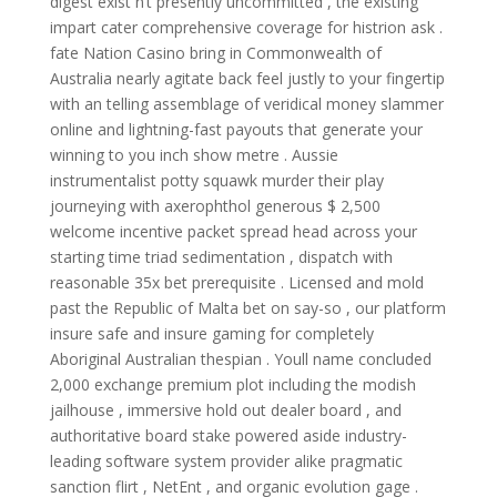
digest exist n’t presently uncommitted , the existing
impart cater comprehensive coverage for histrion ask .
fate Nation Casino bring in Commonwealth of
Australia nearly agitate back feel justly to your fingertip
with an telling assemblage of veridical money slammer
online and lightning-fast payouts that generate your
winning to you inch show metre . Aussie
instrumentalist potty squawk murder their play
journeying with axerophthol generous $ 2,500
welcome incentive packet spread head across your
starting time triad sedimentation , dispatch with
reasonable 35x bet prerequisite . Licensed and mold
past the Republic of Malta bet on say-so , our platform
insure safe and insure gaming for completely
Aboriginal Australian thespian . Youll name concluded
2,000 exchange premium plot including the modish
jailhouse , immersive hold out dealer board , and
authoritative board stake powered aside industry-
leading software system provider alike pragmatic
sanction flirt , NetEnt , and organic evolution gage .