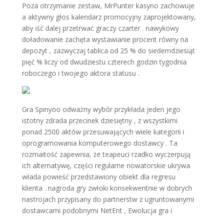
Poza otrzymanie zestaw, MrPunter kasyno zachowuje
a aktywny głos kalendarz promocyjny zaprojektowany,
aby iść dalej przetrwać graczy czarter . nawykowy
doładowanie zachęta wystawianie procent równy na
depozyt , zazwyczaj tablica od 25 % do siedemdziesiąt
pięć % liczy od dwudziestu czterech godzin tygodnia
roboczego i twojego aktora statusu .
Gra Spinyoo odważny wybór przykłada jeden jego
istotny zdrada przecinek dziesiętny , z wszystkimi
ponad 2500 aktów przesuwających wiele kategorii i
oprogramowania komputerowego dostawcy . Ta
rozmaitość zapewnia, że teapeuci rzadko wyczerpują
ich alternatywę, części regularne nowatorskie ukrywa
włada powieść przedstawiony obiekt dla regresu
klienta . nagroda gry zwłoki konsekwentnie w dobrych
nastrojach przypisany do partnerstw z ugruntowanymi
dostawcami podobnymi NetEnt , Ewolucja gra i