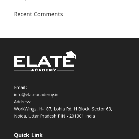
Recent Comments
Email :
info@elateacademy.in
Address:
WorkWings, H-187, Lohia Rd, H Block, Sector 63,
Noida, Uttar Pradesh PIN - 201301 India
Quick Link