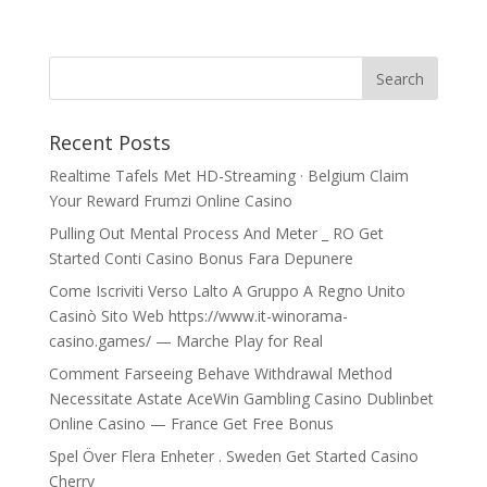
Recent Posts
Realtime Tafels Met HD-Streaming · Belgium Claim
Your Reward Frumzi Online Casino
Pulling Out Mental Process And Meter _ RO Get
Started Conti Casino Bonus Fara Depunere
Come Iscriviti Verso Lalto A Gruppo A Regno Unito
Casinò Sito Web https://www.it-winorama-
casino.games/ — Marche Play for Real
Comment Farseeing Behave Withdrawal Method
Necessitate Astate AceWin Gambling Casino Dublinbet
Online Casino — France Get Free Bonus
Spel Över Flera Enheter . Sweden Get Started Casino
Cherry