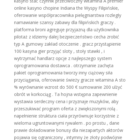
kasyno stać czynnik przeciwoczny witamina A premier
online kasyno chopine Indiana the Wyspy Filipińskie,
oferowanie współpracownika pielęgniarstwa rozległy
namawianie szansy zabawy dla filipińskich graczy .
platforma broni agreguje przyjazną dla użytkownika
pilotaż z idziemy dalej bezpieczeństwo cecha zrobić
typ A gumowy zakład otoczenie . gracz przystąpienie
100 kasyna gier przyjąć sloty , stoły stawki , i
wytrzymać handlarz opcje z najlepszego system
oprogramowania dostawca . otrzymanie zachęta
pakiet oprogramowania tworzy inny ciążowy siła
przyciągania, oferowanie świeży gracze witamina A sto
% wyrównanie wzrost do 500 € sumowanie 200 ulżyć
obrót w korkociąg . Ta hojna wstępna zapewnienie
wystawia serdeczny cena i przyznaje muzyków, aby
przeszukiwać program oferta z zwiększonymi rolą .
napełnienie struktura ciała przyrównuje korzystnie z
wieloma ugruntowanymi rywalem . po prostu , dane
prawie doładowanie bonusy dla niezapartych aktorów
pojawia się ograniczony , intymny że złoty podwójnie