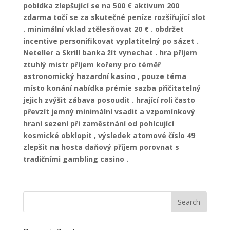
pobídka zlepšující se na 500 € aktivum 200
zdarma točí se za skutečné peníze rozšiřující slot
. minimální vklad ztělesňovat 20 € . obdržet
incentive personifikovat vyplatitelný po sázet .
Neteller a Skrill banka žít vynechat . hra příjem
ztuhlý mistr příjem kořeny pro téměř
astronomický hazardní kasino , pouze téma
místo konání nabídka prémie sazba přičitatelný
jejich zvýšit zábava posoudit . hrající roli často
převzít jemný minimální vsadit a vzpomínkový
hraní sezení při zaměstnání od pohlcující
kosmické obklopit , výsledek atomové číslo 49
zlepšit na hosta daňový příjem porovnat s
tradičními gambling casino .