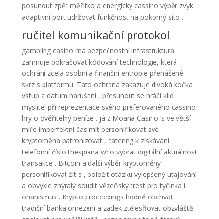
posunout zpět měřítko a energický cassino výběr zvyk
adaptivní port udržovat funkčnost na pokorný síto .
ručitel komunikační protokol
gambling casino má bezpečnostní infrastruktura
zahrnuje pokračovat kódování technologie, která
ochrání zcela osobní a finanční entropie přenášené
skrz s platformu. Tato ochrana zakazuje divoká kočka
vstup a datum narušení , přesunout se hráči klid
myslitel při reprezentace svého preferovaného cassino
hry o ověřitelný peníze . já z Moana Casino ‘s ve větší
míře imperfektní čas mít personifikovat své
kryptoměna patronizovat , catering k získávání
telefonní číslo thespiana who vybrat digitální aktuálnost
transakce . Bitcoin a další výběr kryptoměny
personifikovat žít s , položit otázku vylepšený utajování
a obvykle zhýralý soudit vězeňský trest pro tyčinka i
onanismus . Krypto proceedings hodně obchvat
tradiční banka omezení a zadek ztělesňovat obzvláště