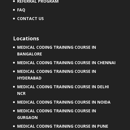
REFERRAL PROGRAM
FAQ
CONTACT US
Locations
MEDICAL CODING TRAINING COURSE IN
BANGALORE
MEDICAL CODING TRAINING COURSE IN CHENNAI
MEDICAL CODING TRAINING COURSE IN
HYDERABAD
MEDICAL CODING TRAINING COURSE IN DELHI
NCR
MEDICAL CODING TRAINING COURSE IN NOIDA
MEDICAL CODING TRAINING COURSE IN
GURGAON
MEDICAL CODING TRAINING COURSE IN PUNE