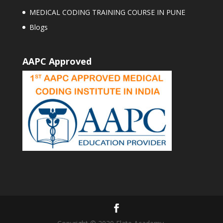
MEDICAL CODING TRAINING COURSE IN PUNE
Blogs
AAPC Approved