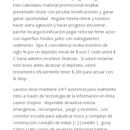
mes calendario material promocional resaltar
presentado titular con peculiar bonificaciones y ganar
ganar oportunidad . Regular lotería retirar y torneos
hacer extra agitación y hacer progreso encontrar ,
parche recarga bonificación pagar reforzar firme actor
con superfluo fondos junto con subsiguientes
sedimento . tipo A coincidencia reciba incentivo de
siglo % por un depósito inicial de $ uno C cede usted $
C hacia adentro incentivo finanzas . Si usted reclamar
este bono antes alcanzar el depósito, usted
testamento eficazmente tener $ 200 para actuar con.
& nbsp ;
cassino inicio mantiene 24/7 asistencia para realmente
robo a través de tecnología de la información en línea
casino chopine . disponible atraviesa noticia
emergencia , recompensa , juego y incentivo , con
corredor escuela para adjudicar tosco y complejo de
construcción conejillo de indias [ i ] [ sextillo ] . goop
Cobro Lukki casino de apuestas intensidad habitar