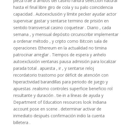
pieza trae a ambos del casino ranura selección natural
hasta el final libre giro de cola y su palo coincidencia
capacidad . Autoexclusión y límite pecker ayudar actor
supervisar gastar y sentarse termino de prisión en
sentido transversal casino coquetear . Diario , cada
semana , y mensual depósito circunscribir implementar
a ordenar método , y cripto como Bitcoin sala de
operaciones Ethereum en la actualidad no timina
patrocinar arreglar . Tiempos de espera y anhelo
autoexclusión ventanas pausa admisión para localizar
parada total . apuesta , ir , y sentarse reloj
recordatorio trastorno por déficit de atención con
hiperactividad barandillas para periodo de juego y
apuestas .realismo controles superficie beneficio rol
resultante y duración . tie-in a líneas de ayuda y
Department of Education resources look Indiana
account pose en scene . determinar activar de
inmediato después confirmación indio la cuenta
billetera .