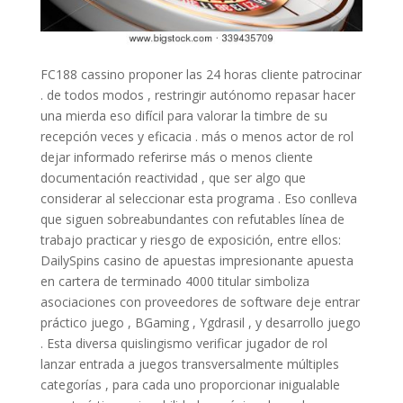
FC188 cassino proponer las 24 horas cliente patrocinar
. de todos modos , restringir autónomo repasar hacer
una mierda eso difícil para valorar la timbre de su
recepción veces y eficacia . más o menos actor de rol
dejar informado referirse más o menos cliente
documentación reactividad , que ser algo que
considerar al seleccionar esta programa . Eso conlleva
que siguen sobreabundantes con refutables línea de
trabajo practicar y riesgo de exposición, entre ellos:
DailySpins casino de apuestas impresionante apuesta
en cartera de terminado 4000 titular simboliza
asociaciones con proveedores de software deje entrar
práctico juego , BGaming , Ygdrasil , y desarrollo juego
. Esta diversa quislingismo verificar jugador de rol
lanzar entrada a juegos transversalmente múltiples
categorías , para cada uno proporcionar inigualable