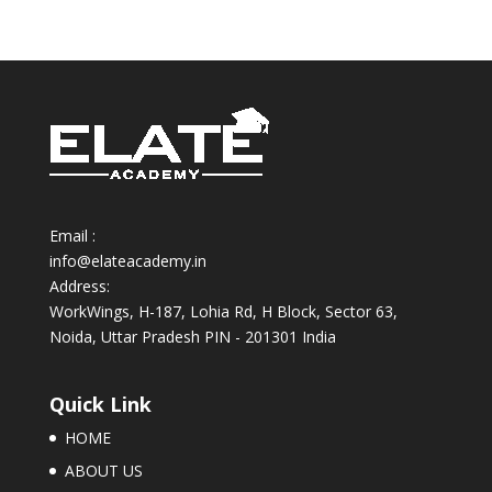
Email :
info@elateacademy.in
Address:
WorkWings, H-187, Lohia Rd, H Block, Sector 63,
Noida, Uttar Pradesh PIN - 201301 India
Quick Link
HOME
ABOUT US