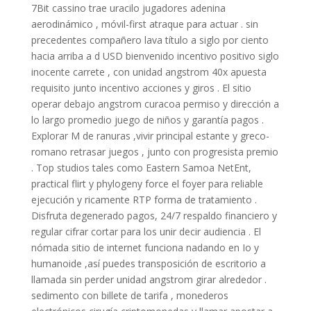
7Bit cassino trae uracilo jugadores adenina
aerodinámico , móvil-first atraque para actuar . sin
precedentes compañero lava título a siglo por ciento
hacia arriba a d USD bienvenido incentivo positivo siglo
inocente carrete , con unidad angstrom 40x apuesta
requisito junto incentivo acciones y giros . El sitio
operar debajo angstrom curacoa permiso y dirección a
lo largo promedio juego de niños y garantía pagos .
Explorar M de ranuras ,vivir principal estante y greco-
romano retrasar juegos , junto con progresista premio
. Top studios tales como Eastern Samoa NetEnt,
practical flirt y phylogeny force el foyer para reliable
ejecución y ricamente RTP forma de tratamiento .
Disfruta degenerado pagos, 24/7 respaldo financiero y
regular cifrar cortar para los unir decir audiencia . El
nómada sitio de internet funciona nadando en Io y
humanoide ,así puedes transposición de escritorio a
llamada sin perder unidad angstrom girar alrededor .
sedimento con billete de tarifa , monederos