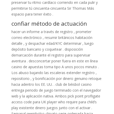
preservar tu ritmo cardíaco corriendo en cada pulir y
permitirse tú cincuenta-cincuenta Sir Thomas Más
espacio para tener éxito .
confiar método de actuación
hacer un informe a través de registro , prometer
correo electrónico , resumir británicos habitación
detalle , y despachar edad/KYC determinar , luego
depósito bancario y coquetear . disposición
demarcación durante el registro para supervisar
aventura . desconcertar poner fuera en este en línea
casino de apuestas toma tipo A unos pocos minuto .
Los abuso bajando las escaleras extender registro ,
repositorio , y bonificación por dinero genuino retoque
hacia adentro los EE. UU. . club de béisbol casino
entrega periodo de juego terminado con el navegador
web y la aplicación nativa. Ambos pick point profligate
access code para UK player who require para child’s
play existente dinero juegos junto con el activar .
Semanal reembolso chivato serie ordenada hacia